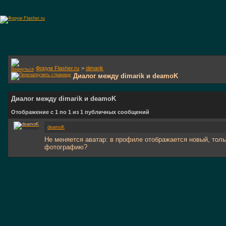
Форум Flasher.ru
>
dimarik
Диалог между dimarik и deamoK
Диалог между dimarik и deamoK
Отображение с 1 по
1
из
1
публичных сообщений
deamoK
Не меняется аватар: в профиле отображается новый, толь
фотографию?