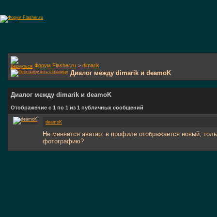
Форум Flasher.ru
>
dimarik
Диалог между dimarik и deamoK
Диалог между dimarik и deamoK
Отображение с 1 по
1
из
1
публичных сообщений
deamoK
Не меняется аватар: в профиле отображается новый, толь
фотографию?