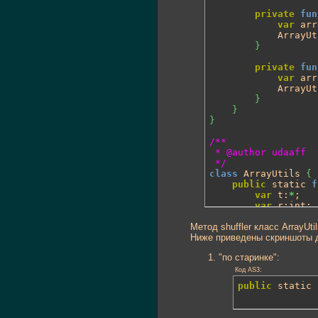
private
fun
var
 arr
			Array
}
private
fun
var
 arr
			Array
}
}
}
/**

 * @author udaaff

 */
class
 ArrayUtils 
{
public
 static 
f
var
 t:
*
;

var
 r:int;

var
 i:
int
 =
Метод shuffler класс ArrayUt
while
(
i
)
Ниже приведены скриншоты д
{
			r = 
Mat
"по старинке":
			t = ar
			array
[
i
Код AS3:
			array
[
r
public
 static 
}
}
}