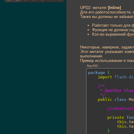
UPD2: метатег
[Inline]
Для его работоспособности,
Также вы должны не забывать
Работает только для 
Функция не должна сод
Кол-во выражений фун
Некоторые, наверное, задаютс
Этот метатег указывает комп
выполнения.
Пример использования я пок
Код AS3:
package
{
import
flash.di
/**

	 * @author SlavaRa

	 */
public
class
 Ma
//construct
private
fun
this
.te
this
.te
}