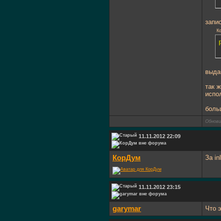
запи
Ко
выда
так 
испо
боль
Обнови
11.11.2012 22:09
КорДум
За in
11.11.2012 23:15
garymar
Что 