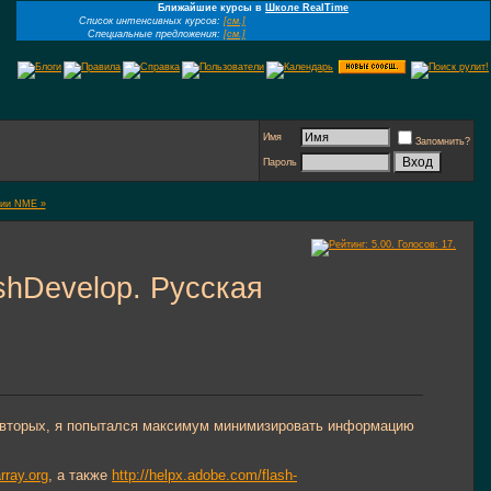
Ближайшие курсы в
Школе RealTime
Список интенсивных курсов:
[см.]
Специальные предложения:
[см.]
Имя
Запомнить?
Пароль
тии NME »
hDevelop. Русская
во-вторых, я попытался максимум минимизировать информацию
rray.org
, а также
http://helpx.adobe.com/flash-