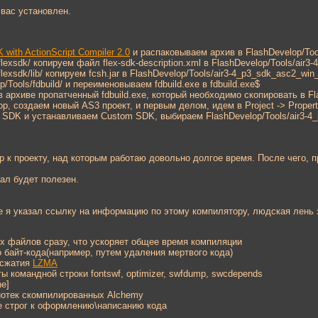
вас установлен.
 with ActionScript Compiler 2.0
и распаковываем архив в FlashDevelop/Too
flexsdk/ копируем файл flex-sdk-description.xml в FlashDevelop/Tools/air
lexsdk/lib/ копируем fcsh.jar в FlashDevelop/Tools/air3-4_p3_sdk_asc2_win_
/Tools/fdbuild/ и переименовываем fdbuild.exe в fdbuild.exe$
 в архиве пропатченный fdbuild.exe, который необходимо скопировать в Fla
, создаем новый AS3 проект, и первым делом, идем в Project -> Properti
 SDK и устанавливаем Custom SDK, выбираем FlashDevelop/Tools/air3-4
 к проекту, над которым работаю довольно долгое время. После чего, п
ал будет полезен.
ле я указал ссылку на информацию по этому компилятору, людская лень
х файлов сразу, что ускоряет общее время компиляции
 байт-кода(например, путем удаления мертвого кода)
 сжатия
LZMA
 командной строки fontswf, optimizer, swfdump, swcdepends
ne]
отек скомпилированных Alchemy
е строг к оформлению\написанию кода