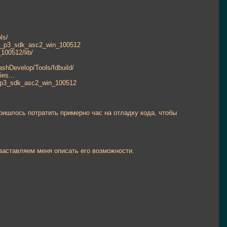
ls/
3-4_p3_sdk_asc2_win_100512
100512/lib/
shDevelop/Tools/fdbuild/
es...
_p3_sdk_asc2_win_100512
ришлось потратить примерно час на отладку кода, чтобы
 заставляем меня описать его возможности.