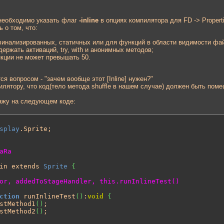
 необходимо указать флаг
-inline
в опциях компилятора для FD -> Propertie
 о том, что:
финализированных, статичных или для функций в области видимости фай
ержать активаций, try, with и анонимных методов;
кции не может превышать 50.
я вопросом - "зачем вообще этот [Inline] нужен?"
илятору, что код(тело метода shuffle в нашем случае) должен быть поме
ажу на следующем коде:
splay
.Sprite;

in extends 
Sprite
{
or, addedToStageHandler, this.runInlineTest()
ction
 runInlineTest
(
)
:
void
{
stMethod1
(
)
;

stMethod2
(
)
;
