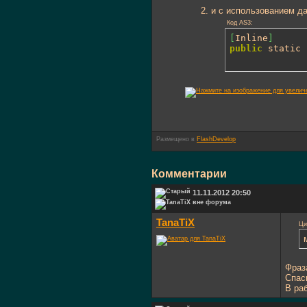
и с использованием да
Код AS3:
[
Inline
]
public
 static 
Размещено в
FlashDevelop
Комментарии
11.11.2012 20:50
TanaTiX
Ци
Фраз
Спас
В ра