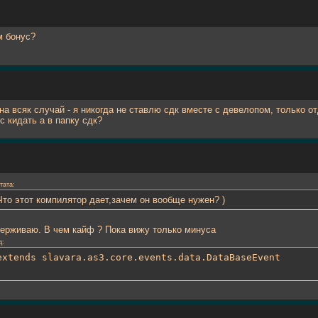
м бонус?
 на всяк случай - я никогда не ставлю сдк вместе с девелопом, только о
с кидать а в папку сдк?
тата:
Что этот компилятор дает,зачем он вообще нужен? )
ерживаю. В чем кайф ? Пока вижу только минуса
д:
extends slavara.as3.core.events.data.DataBaseEvent