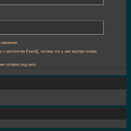
л решение.
 с метатегом Event[], потому что у них внутри скобок
ее готовил под него