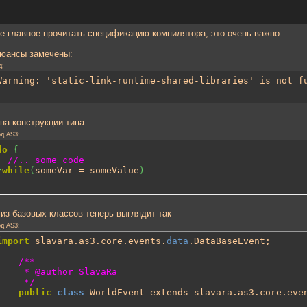
е главное прочитать спецификацию компилятора, это очень важно.
нюансы замечены:
д:
Warning: 'static-link-runtime-shared-libraries' is not f
 на конструкции типа
д AS3:
do
{
//.. some code
}
while
(
someVar = someValue
)
 из базовых классов теперь выглядит так
д AS3:
import
 slavara.as3.core.events.
data
.DataBaseEvent;

/**

 @author SlavaRa

	 */
public
class
 WorldEvent extends slavara.as3.core.eve