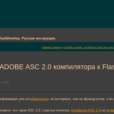
ashDevelop. Русская инструкция.
Главная страница
|
из Flash на HaXe, из HaXe во Flash при учас
ADOBE ASC 2.0 компилятора к Flas
 в 19:05
информация уже есть(
оригинал
), но во-первых, она на французском, а 
 знаете, что такое ASC 2.0, советую почитать
Introducing ASC 2.0
на
bytea