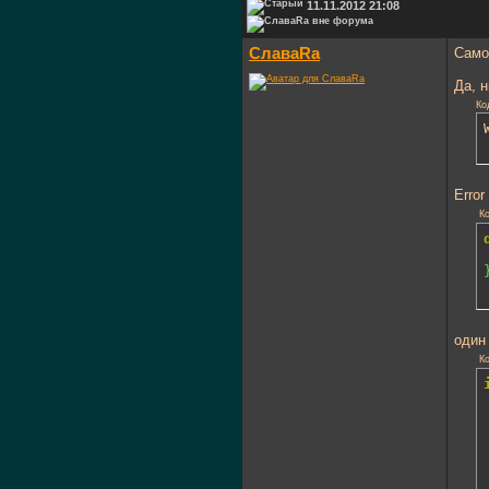
11.11.2012 21:08
СлаваRa
Само
Да, 
Ко
Error
Ко
один
Ко
	 *