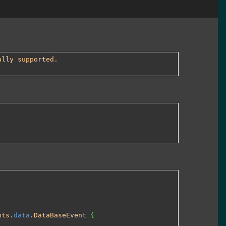
ully supported.
nts.
data
.DataBaseEvent 
{