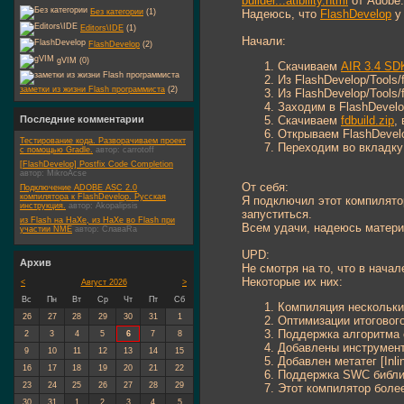
builder...atibility.html
от Adobe.
Надеюсь, что
FlashDevelop
у 
Без категории
(1)
Editors\IDE
(1)
Начали:
FlashDevelop
(2)
gVIM (0)
Скачиваем
AIR 3.4 SDK
Из FlashDevelop/Tools/
заметки из жизни Flash программиста
(2)
Из FlashDevelop/Tools/f
Заходим в FlashDevelop
Скачиваем
fdbuild.zip
,
Последние комментарии
Открываем FlashDevelop
Тестирование кода. Разворачиваем проект
Переходим во вкладку
с помощью Gradle.
автор:
carrotoff
[FlashDevelop] Postfix Code Completion
автор:
MikroAcse
От себя:
Подключение ADOBE ASC 2.0
компилятора к FlashDevelop. Русская
Я подключил этот компилятор
инструкция.
автор:
Akopalipsis
запуститься.
из Flash на HaXe, из HaXe во Flash при
Всем удачи, надеюсь матери
участии NME
автор:
СлаваRa
UPD:
Архив
Не смотря на то, что в нача
Некоторые их них:
<
Август 2026
>
Вс
Пн
Вт
Ср
Чт
Пт
Сб
Компиляция нескольки
26
27
28
29
30
31
1
Оптимизации итогового
Поддержка алгоритма
2
3
4
5
6
7
8
Добавлены инструменты
9
10
11
12
13
14
15
Добавлен метатег [Inli
16
17
18
19
20
21
22
Поддержка SWC библи
23
24
25
26
27
28
29
Этот компилятор боле
30
31
1
2
3
4
5