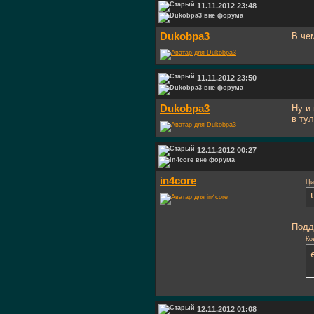
11.11.2012 23:48
Dukobpa3
В че
11.11.2012 23:50
Dukobpa3
Ну и
в тул
12.11.2012 00:27
in4core
Ци
Подд
Ко
12.11.2012 01:08