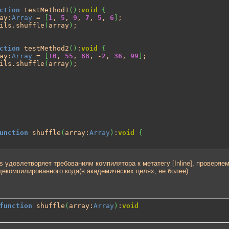
ction
 testMethod1
(
)
:
void
{
ay:
Array
 = 
[
1
, 
5
, 
9
, 
7
, 
5
, 
6
]
;

Utils.shuffle
(
array
)
;

ction
 testMethod2
(
)
:
void
{
ay:
Array
 = 
[
10
, 
55
, 
88
, -
2
, 
36
, 
99
]
;

Utils.shuffle
(
array
)
;

unction
 shuffle
(
array:
Array
)
:
void
{
 array.length;

ils удовлетворяет требованиям компилятора к метатегу [Inline], проверяем
екомпилированного кода(в академических целях, не более).
h
.
floor
(
Math
.
random
(
)
*
 i--
)
;

ray
[
i
]
;

]
 = array
[
r
]
;

]
 = t;

function
 shuffle
(
array:
Array
)
:
void