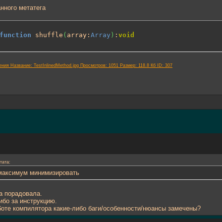
нного метатега
function
 shuffle
(
array:
Array
)
:
void
тата:
максимум минимизировать
а порадовала.
ибо за инструкцию.
боте компилятора какие-либо баги/особенности/нюансы замечены?