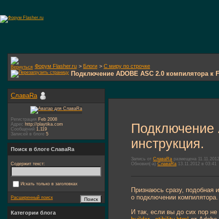
Форум Flasher.ru
>
Блоги
>
С миру по строчке
Подключение ADOBE ASC 2.0 компилятора к Fl
СлаваRa
Регистрация
Feb 2008
Подключение 
Адрес
http://playtika.com
Сообщений
1,119
Записей в блоге
5
инструкция.
Поиск в блоге СлаваRa
Запись от
СлаваRa
размещена 11.11.2012
Обновил(-а)
СлаваRa
13.11.2012 в 03:41
Содержит текст:
Искать только в заголовках
Признаюсь сразу, подобная 
о подключении компилятора.
Расширенный поиск
И так, если вы до сих пор не
Категории блога