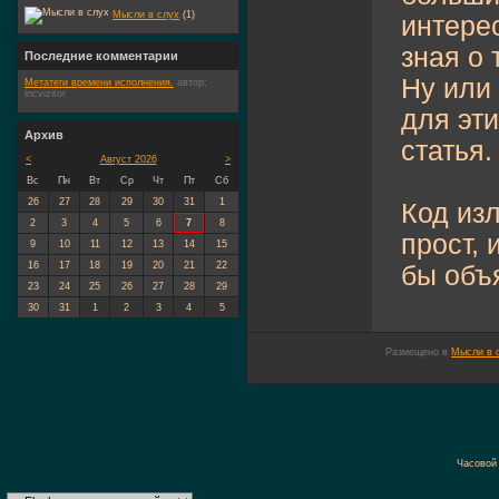
Мысли в слух
(1)
интерес
зная о
Последние комментарии
Ну или
Метатеги времени исполнения.
автор:
incvizitor
для эт
Архив
статья.
<
Август 2026
>
Вс
Пн
Вт
Ср
Чт
Пт
Сб
26
27
28
29
30
31
1
Код из
2
3
4
5
6
7
8
прост, 
9
10
11
12
13
14
15
16
17
18
19
20
21
22
бы объ
23
24
25
26
27
28
29
30
31
1
2
3
4
5
Размещено в
Мысли в 
Часовой