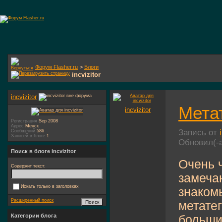
Форум Flasher.ru
>
Блоги
incvizitor
incvizitor
Мета
incvizitor
Регистрация
Sep 2008
Адрес
Менск
Запись от
Сообщений
586
Записей в блоге
1
Обновил(-
Поиск в блоге incvizitor
Очень ч
Содержит текст:
замеча
Искать только в заголовках
знаком
Расширенный поиск
метатег
Категории блога
больши