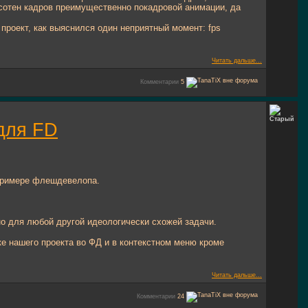
 сотен кадров преимущественно покадровой анимации, да
 проект, как выяснился один неприятный момент: fps
Читать дальше...
Комментарии
5
для FD
 примере флешдевелопа.
но для любой другой идеологически схожей задачи.
ке нашего проекта во ФД и в контекстном меню кроме
Читать дальше...
Комментарии
24