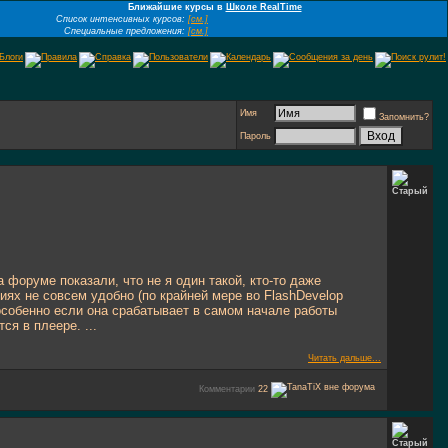
Ближайшие курсы в
Школе RealTime
Список интенсивных курсов:
[см.]
Специальные предложения:
[см.]
Имя
Запомнить?
Пароль
 форуме показали, что не я один такой, кто-то даже
иях не совсем удобно (по крайней мере во FlashDevelop
, особенно если она срабатывает в самом начале работы
ся в плеере. ...
Читать дальше...
Комментарии
22