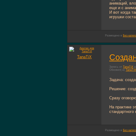
анимаций, вло
еще и с анима
И вот когда т
игрушки состав
Размещено в
Без катег
Создан
TanaTiX
Запись от
TanaTiX
р
Обновил(-а)
TanaTiX
Задача: созда
Решение: созд
Сразу оговорю
На практике э
стандартного 
Размещено в
Без катег