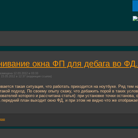
ивание окна ФП для дебага во ФД.
азмещена 12.03.2012 в 03:33
15.05.2012 в 12:37
(коррекция ссылок)
вается такая ситуация, что работать приходится на ноутбуке. Ряд тем на
такой подход. По своему опыту скажу, что дебажить порой в таких услов
зователей которого и рассчитана статья): при установке точки останова
 передний план выходит окно ФД, и при этом не видно что же отображает
ории