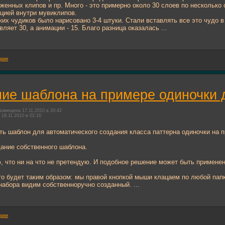
женных клипов и пр. Много - это примерно около 30 слоев по несколько
цией внутри мувиклипов.
аких чудиков было нарисовано 3-4 штуки. Стали вставлять все это чудо в
ляет 30, а анимации - 15. Благо разница оказалась ...
ории
ие шаблона на примере одиночки 
азмещена 17.11.2010 в 20:42
18.11.2010 в 02:16
ть шаблон для автоматического создания класса паттерна одиночки на
ание собственного шаблона.
, что ни на что не претендую. И подобное решение может быть примене
то будет таким образом: мы правой кнопкой мыши клацаем по любой пап
набора видим собственноручно созданный. ...
ории