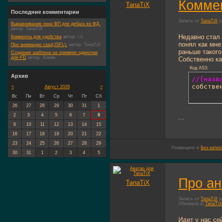
Коммен
TanaTiX
Последние комментарии
Запись от
TanaTiX
р
Выравнивание окна ФП для дебага во ФД.
автор:
TanaTiX
Недавно стал 
Комменты для удобства
автор:
i.o.
понял как мне
Про анимацию сказ(JSFL).
автор:
TanaTiX
раньше такого
Создание шаблона на примере одиночки
для FD
автор:
Хомяк
Собственно ка
Код AS3:
Архив
//{назв

собств
<
Август 2026
>
Вс
Пн
Вт
Ср
Чт
Пт
Сб
26
27
28
29
30
31
1
2
3
4
5
6
7
8
...
9
10
11
12
13
14
15
16
17
18
19
20
21
22
23
24
25
26
27
28
29
Размещено в
Без катег
30
31
1
2
3
4
5
Про ан
TanaTiX
Запись от
TanaTiX
р
Обновил(-а)
TanaTiX
Идет у нас се