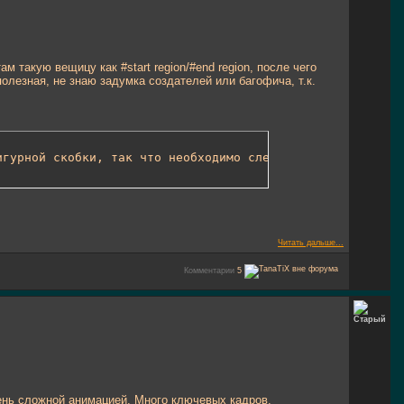
 такую вещицу как #start region/#end region, после чего
полезная, не знаю задумка создателей или багофича, т.к.
игурной скобки, так что необходимо следить за их располо
Читать дальше...
Комментарии
5
очень сложной анимацией. Много ключевых кадров,