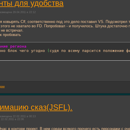
ты для удобства
азмещена 29.04.2011 в 22:12
я ковырять C#, соответственно под это дело поставил VS. Подсмотрел там
 этого не хватало во FD. Попробовал - и получилось. Штука достаточно 
 не встречал.
к пробовать
ание региона
енно блок чего угодно 
(
судя по всему парсится положение ф
ории
имацию сказ(JSFL).
азмещена 22.02.2011 в 00:13
22.02.2011 в 22:06
йчас в конторе проект. В нем среди всякого прочего есть персонажи с 