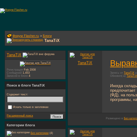
Форум Flasher.ru
>
Блоги
TanaTiX
TanaTiX
Выравн
TanaTiX
Регистрация
Feb 2008
Запись от
TanaTiX
р
Сообщений
1,453
Обновил(-а)
TanaTiX
Записей в блоге
4
Иногда склады
Поиск в блоге TanaTiX
предпочитает 
(ФД), на поль
Содержит текст:
программы, на
Искать только в заголовках
Расширенный поиск
Размещено в
Без катег
Категории блога
Без категории
(4)