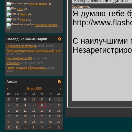
Без категории
(3)
Сообщение:
Flex
(6)
Flex 4
(6)
Flex 3
(1)
Линейная алгебра
(2)
Последние комментарии
Декомпозиция матрицы.
автор:
alatar
Трансформации вокруг произвольной точки
автор:
alatar
Баги TextField в iOS
автор:
alatar
redtamarin
автор:
gloomyBrain
[Spark] Стрелочный индикатор.
автор:
alatar
Архив
<
Август 2026
>
Вс
Пн
Вт
Ср
Чт
Пт
Сб
26
27
28
29
30
31
1
2
3
4
5
6
7
8
9
10
11
12
13
14
15
16
17
18
19
20
21
22
23
24
25
26
27
28
29
30
31
1
2
3
4
5