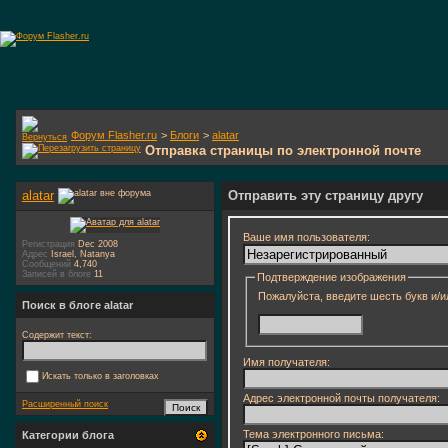
Форум Flasher.ru
>
Блоги
>
alatar
Отправка страницы по электронной почте
alatar
Отправить эту страницу другу
Ваше имя пользователя:
Регистрация
Dec 2008
Адрес
Israel, Natanya
Сообщений
4,740
Записей в блоге
11
Подтверждение изображения
Пожалуйста, введите шесть букв и/и
Поиск в блоге alatar
Содержит текст:
Имя получателя:
Искать только в заголовках
Адрес электронной почты получателя:
Расширенный поиск
Тема электронного письма:
Категории блога