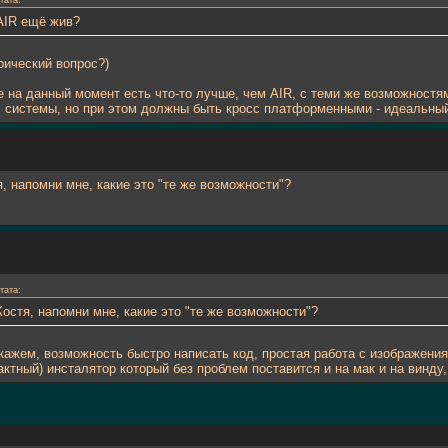
тата:
AIR ещё жив?
рический вопрос?)
е на данный момент есть что-то лучше, чем AIR, с теми же возможностя
I системы, но при этом должны быть кросс платформенными - идеальный
я, напомни мне, какие это "те же возможности"?
тата:
Костя, напомни мне, какие это "те же возможности"?
скажем, возможность быстро написать код, простая работа с изображени
актный) инсталятор который без проблем поставится и на мак и на винду,