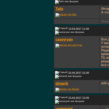
Tails
Инте
А чт
Обнови
13.04.2017 11:50
caseyryan
Все 
У ме
кото
Реда
врем
По з
реша
все 
22.04.2017 21:00
dimarik
AIR 
23.04.2017 13:05
caseyryan