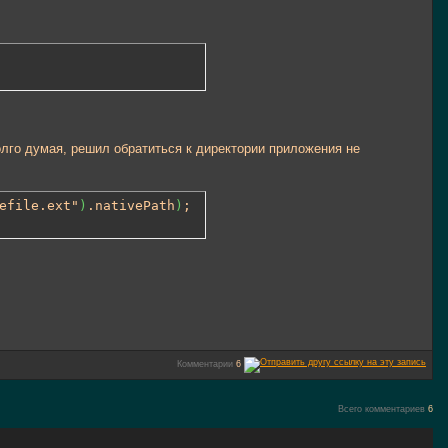
лго думая, решил обратиться к директории приложения не
efile.ext"
)
.nativePath
)
;
Комментарии
6
Всего комментариев
6