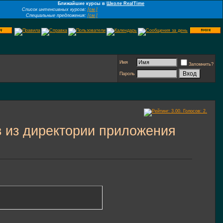
Ближайшие курсы в
Школе RealTime
Список интенсивных курсов:
[см.]
Специальные предложения:
[см.]
Имя
Запомнить?
Пароль
 из директории приложения