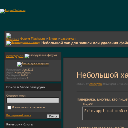
Форум Flasher.ru
>
Блоги
>
caseyryan
Небольшой хак для записи или удаления фай
caseyryan
Регистрация
Jun 2012
Небольшой ха
Адрес
Новосибирск
Сообщений
6,644
Записей в блоге
4
Запись от
caseyryan
размещена 07.04.201
Поиск в блоге caseyryan
Содержит текст:
Наверняка, многим, кто пишет
Код AS3:
Искать только в заголовках
File.applicationDir
Расширенный поиск
Категории блога