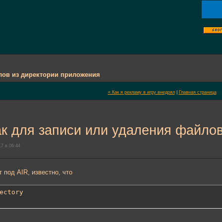
лов из директории приложения
« Как я рекламу в игру внедрял
|
Главная страница
к для записи или удаления файлов
7 в 06:44
 под AIR, известно, что
ectory