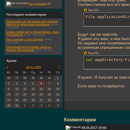
возвращает read-only файл.
Соответственно все его про
Без категории
(4)
Код AS3:
Последние комментарии
File.applicationDir
Небольшой хак для записи или удаления
файлов из директории приложения
автор:
caseyryan
Самое слабое место Dragon Bones - класс
Будут так же read-only.
TransformUtil
автор:
caseyryan
Я давно это знал, и мне было
Как я рекламу в игру внедрял
автор:
Но недавно мне потребовало
caseyryan
встроенным упрощенным спос
Разгружаем ресурсоемкие циклы на
мобилах без воркеров
автор:
dimarik
Код AS3:
var
 appDirectory:Fi
Архив
<
Август 2026
>
Вс
Пн
Вт
Ср
Чт
Пт
Сб
И вуаля. Я получил не read-
26
27
28
29
30
31
1
2
3
4
5
6
7
8
Если кому-то потребуется
9
10
11
12
13
14
15
16
17
18
19
20
21
22
23
24
25
26
27
28
29
30
31
1
2
3
4
5
Комментарии
09.04.2017 19:58