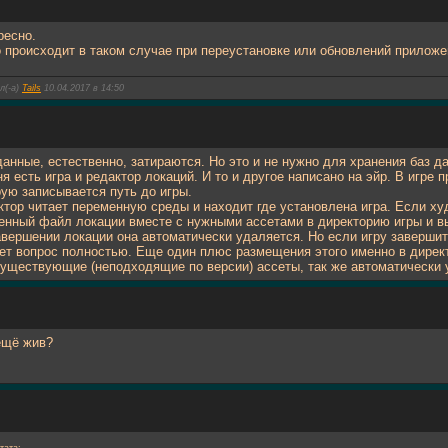
ресно.
о происходит в таком случае при переустановке или обновлений прилож
л(-а)
Tails
10.04.2017 в 14:50
данные, естественно, затираются. Но это и не нужно для хранения баз да
ня есть игра и редактор локаций. И то и другое написано на эйр. В игре
рую записывается путь до игры.
ктор читает переменную среды и находит где установлена игра. Если ху
енный файл локации вместе с нужными ассетами в директорию игры и вы
авершении локации она автоматически удаляется. Но если игру завершит
ет вопрос полностью. Еще один плюс размещения этого именно в директо
существующие (неподходящие по версии) ассеты, так же автоматически у
ещё жив?