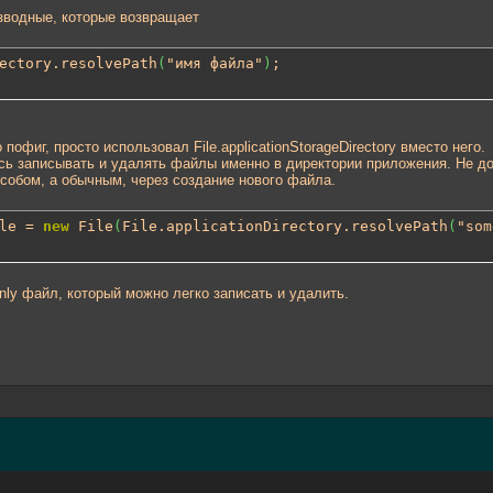
изводные, которые возвращает
ectory.resolvePath
(
"имя файла"
)
;
 пофиг, просто использовал File.applicationStorageDirectory вместо него.
сь записывать и удалять файлы именно в директории приложения. Не до
обом, а обычным, через создание нового файла.
le = 
new
 File
(
File.applicationDirectory.resolvePath
(
"som
only файл, который можно легко записать и удалить.