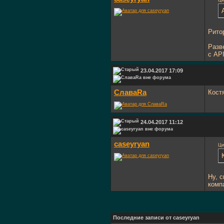
Ци
Рито
Разв
с AP
23.04.2017 17:09
СлаваRa
Кост
24.04.2017 11:12
caseyryan
Ци
Ну, 
комп
Последние записи от caseyryan