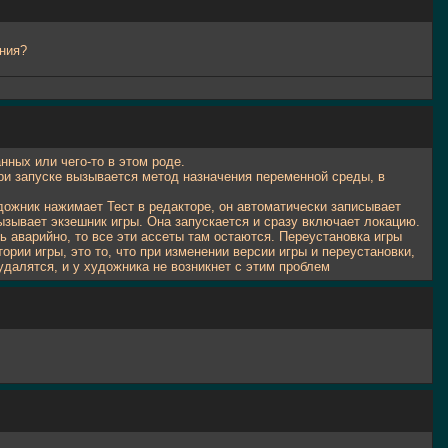
ения?
нных или чего-то в этом роде.
 при запуске вызывается метод назначения переменной среды, в
дожник нажимает Тест в редакторе, он автоматически записывает
зывает экзешник игры. Она запускается и сразу включает локацию.
ь аварийно, то все эти ассеты там остаются. Переустановка игры
рии игры, это то, что при изменении версии игры и переустановки,
далятся, и у художника не возникнет с этим проблем