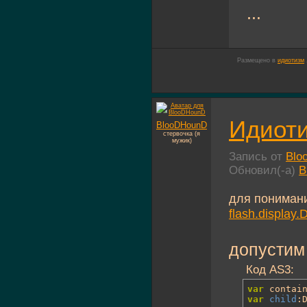
...
Размещено в
идиотизм
Идиоти
BlooDHounD
стервочка (я
мужик)
Запись от
Blo
Обновил(-а)
B
для пониман
flash.display.
допустим 
Код AS3:
var
var
child
: