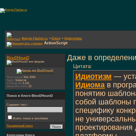
Форум Flasher.ru
>
Блоги
>
Идиотизмы
ActionScript
Даже в определени
BlooDHounD
Цитата:
Идиотизм
— уст
Регистрация
Mar 2004
Адрес
Борисов
Идиома
в прогр
Сообщений
3,161
Записей в блоге
22
понятию шаблон
Поиск в блоге BlooDHounD
собой шаблоны 
Содержит текст:
специфику конкр
не универсальн
Искать только в заголовках
проектирования 
Расширенный поиск
платформы.
Категории блога