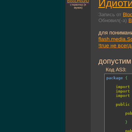
Идиоти
BlooDHounD
стервочка (я
мужик)
Запись от
Blo
Обновил(-а)
B
для пониман
flash.media.S
!true не всегд
допустим
Код AS3:
package
{
import
import
import
public
pu
}
pu