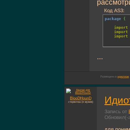
рассмотр
Код AS3:
package
{
import
import
import
...
Размещено в
идиотизм
Идио
BlooDHounD
стервочка (я мужик)
Запись от
Обновил(-
для поним