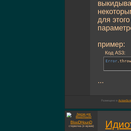
выкидыва
некоторы
для этог
параметр
пример:
Код AS3:
Error
.thro
...
Размещено в
ActionScri
Идио
BlooDHounD
стервочка (я мужик)