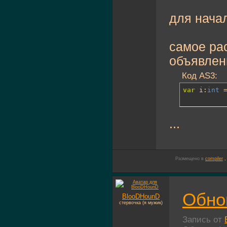
для нача
самое ра
объявлен
Код AS3:
var
 i:
int
 
...
Размещено в
compiler
Обно
BlooDHounD
стервочка (я мужик)
Запись от