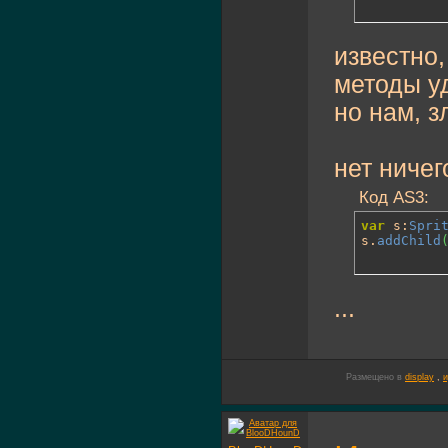
известно,
методы уд
но нам, з
нет ничег
Код AS3:
var
 s:
Spri
s.
addChild
...
Размещено в
display
,
и