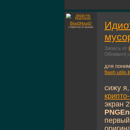
Идиот
BlooDHounD
стервочка (я мужик)
мусо
Запись от
Обновил(-
для поним
flash.utils
сижу я,
крипто
экран 2
PNGEn
первый
оригина