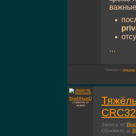
важные
пос
priv
отс
...
Размещено в
идиотизм
Тяжёлы
BlooDHounD
стервочка (я
мужик)
CRC32
Запись от
Blo
Обновил(-а)
B