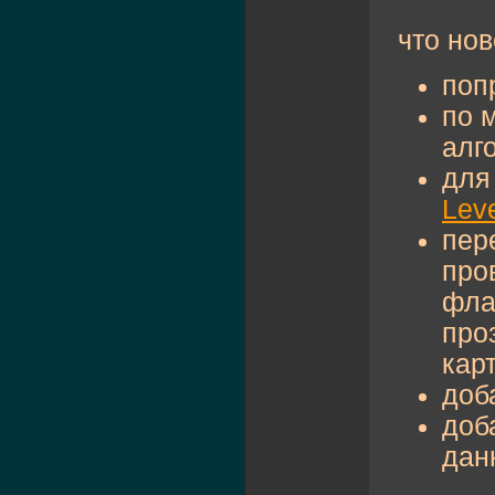
что нов
поп
по 
алг
дл
Leve
пер
про
фла
про
кар
доб
доб
дан