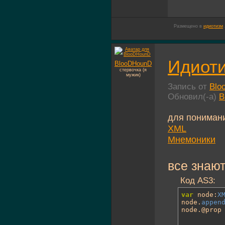
Размещено в
идиотизм
Идиоти
BlooDHounD
стервочка (я
мужик)
Запись от
Blo
Обновил(-а)
B
для пониман
XML
Мнемоники
все знают
Код AS3:
var
 node:
X
node.
appen
node.@prop