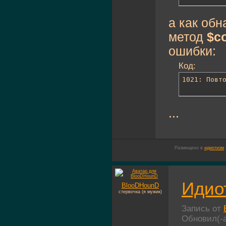
а как об
метод
$c
ошибки:
Код:
1021: Повт
...
Размещено в
идиотизм
Идио
BlooDHounD
стервочка (я мужик)
Запись от
Обновил(-