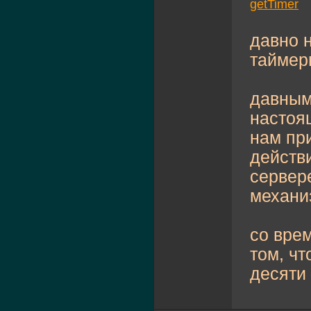
getTimer
давно н
таймер
давным
настоя
нам пр
действ
сервер
механи
со вре
том, чт
десяти 