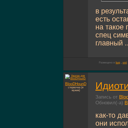
в результ
есть ост
на такое
спец симв
главный ..
Размещено в
bug
,
xml
Идиоти
BlooDHounD
стервочка (я
мужик)
Запись от
Blo
Обновил(-а)
B
как-то д
они испо