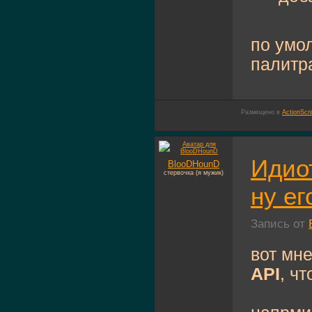
по умо
палит
Размещено в
ActionScri
Идио
BlooDHounD
стервочка (я мужик)
ну ег
Запись от
вот мне
API
, ч