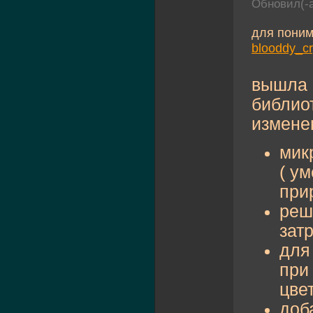
Обновил(-
для поним
blooddy_cr
вышла 
библио
измене
мик
( у
прир
реш
зат
для
при
цве
доб