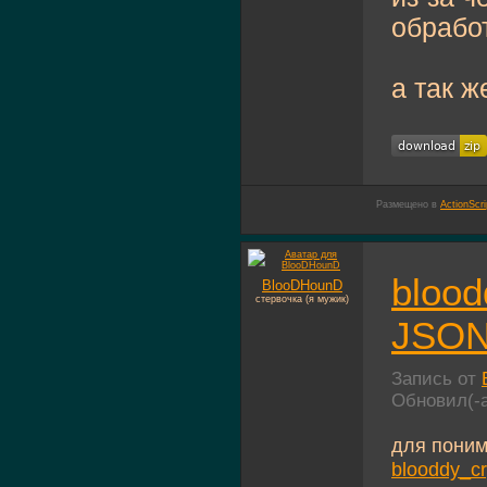
обрабо
а так 
Размещено в
ActionScri
blood
BlooDHounD
стервочка (я мужик)
JSO
Запись от
Обновил(-
для поним
blooddy_cr