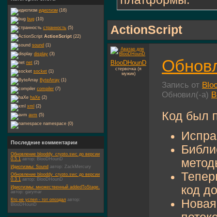
идиотизм
(16)
bug
(10)
ActionScript
странность
(5)
ActionScript
(22)
sound
(1)
display
(3)
Обновл
BlooDHounD
net
(2)
стервочка (я
socket
(1)
мужик)
ByteArray
(1)
Запись от
Blo
compiler
(7)
Обновил(-а)
B
haXe
(2)
xml
(2)
Код был 
avm
(5)
namespace (0)
Испра
Последние комментарии
Библи
Обновление blooddy_crypto.swc до версии
0.5.1
автор:
BlooDHounD
метод
Идиотизмы: Sound
автор:
ZackMercury
Тепер
Обновление blooddy_crypto.swc до версии
0.3.1
автор:
BlooDHounD
код д
Идиотизмы: множественный addedToStage.
автор:
garymar
Кто не успел - тот опоздал
автор:
Новая
BlooDHounD