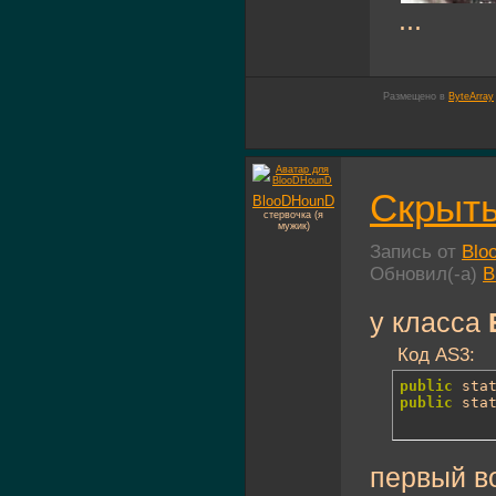
...
Размещено в
ByteArray
Скрыты
BlooDHounD
стервочка (я
мужик)
Запись от
Blo
Обновил(-а)
B
у класса
Код AS3:
public
 sta
public
 sta
первый в