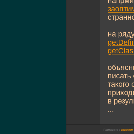
напрм
заопти
странн
на ряду
getDefi
getClas
объясн
писать 
такого 
приход
в резул
...
Размещено в
идиотизм