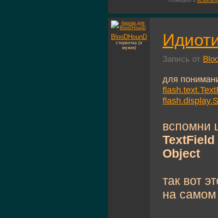
Размещено в
ActionScri
Идиоти
BlooDHounD
стервочка (я
мужик)
Запись от
Blo
для пониман
flash.text.Text
flash.display.
вспомни 
TextField
Object
так вот э
на самом