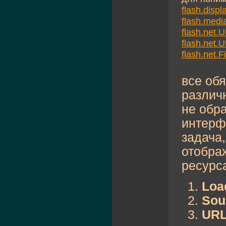
flash.displ
flash.medi
flash.net.
flash.net.
flash.net.
все об
различ
не обр
интерф
задача
отобра
ресурса
Loa
Sou
URL