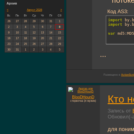
потоке
Архив
<
Август 2026
>
Код AS3:
Вс
Пн
Вт
Ср
Чт
Пт
Сб
import
26
27
28
29
30
31
1
import
 by.b
2
3
4
5
6
7
8
var
 md5:MD
9
10
11
12
13
14
15
16
17
18
19
20
21
22
23
24
25
26
27
28
29
30
31
1
2
3
4
5
...
Размещено в
ActionScri
Кто н
BlooDHounD
стервочка (я мужик)
Запись от
Обновил(-
для поним