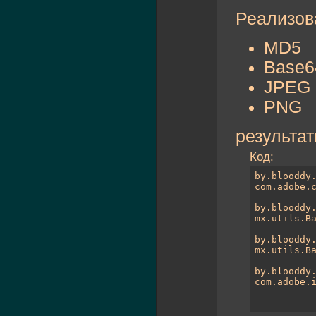
Реализов
MD5
Base6
JPEG
PNG
результа
Код:
by.blooddy.
com.adobe.c
by.blooddy.
mx.utils.Ba
by.blooddy.
mx.utils.Ba
by.blooddy.
com.adobe.