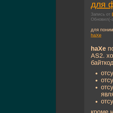
для 
Запись от
Обновил(-
для поним
haXe
haXe
по
AS2. х
байтко
отс
отс
отс
явл
отс
кроме 