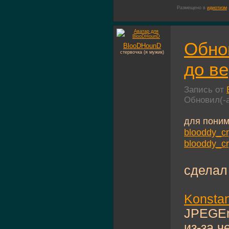
Размещено в
идиотизм
Обно
BlooDHounD
стервочка (я мужик)
до ве
Запись от
Обновил(-
для поним
blooddy_cr
blooddy_cr
сделал
Konstan
JPEGEn
из-за ч