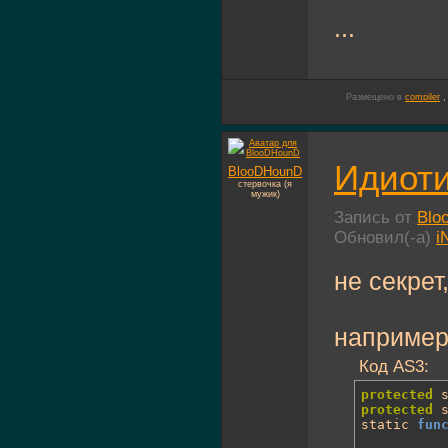
...
Размещено в
compiler
Идиоти
BlooDHounD
стервочка (я
мужик)
Запись от
Blo
Обновил(-а)
i
не секрет
например
Код AS3:
protected
 
protected
 
static 
fun