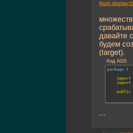
flash.display.
множест
срабатыва
давайте с
будем соз
(target).
Код AS3:
package
{
import
import
public
...