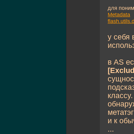
для поним
Metadata
flash.utils
у себя 
исполь
в AS е
[Exclud
сущност
подсказ
классу
обнаруж
метатэ
и к обы
...