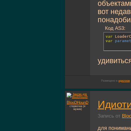
объектам
вот недав
понадобил
Код AS3:
var
 Loader
var
parame
удивиться 
Размещено в
идиотизм
Идиоти
BlooDHounD
стервочка (я
мужик)
Запись от
Blo
для пониман