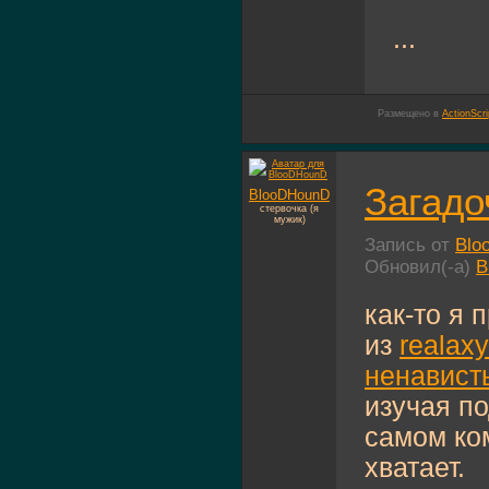
...
Размещено в
ActionScri
Загад
BlooDHounD
стервочка (я
мужик)
Запись от
Blo
Обновил(-а)
B
как-то я 
из
realaxy
ненавист
изучая п
самом ко
хватает.