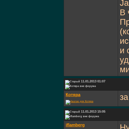
Ja
В 
Пр
(к
ис
и 
уд
ми
11.01.2013 01:07
Котяра
за
11.01.2013 15:05
iflamberg
Ну