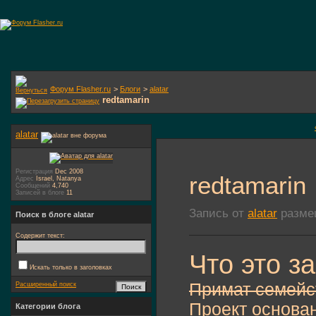
Форум Flasher.ru
>
Блоги
>
alatar
redtamarin
alatar
Регистрация
Dec 2008
redtamarin
Адрес
Israel, Natanya
Сообщений
4,740
Записей в блоге
11
Запись от
alatar
размещ
Поиск в блоге alatar
Содержит текст:
Что это з
Искать только в заголовках
Примат семейс
Расширенный поиск
Проект основа
Категории блога