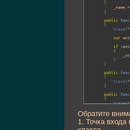
{
			_name = name;

}
public
func
{
trace
(
"
var
 ans
if
(
ans
{
				_username = answer;

}
}
public
func
{
trace
(
"
}
public
func
{
trace
(
"
}
Обратите вним
}
1. Точка входа
//entry point
//программа
класса.