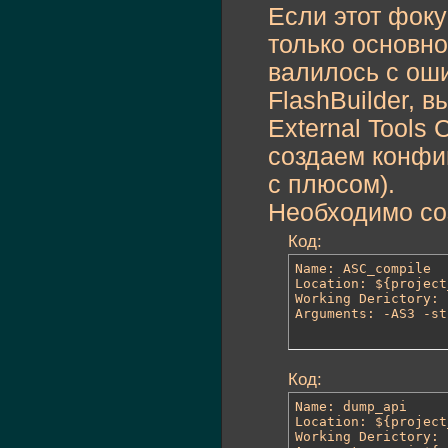
Если этот фоку
только основн
валилось с оши
FlashBuilder, в
External Tools
создаем конфиг
с плюсом).
Необходимо со
Код:
Name: ASC_compile

Location: ${project
Working Derictory: 
Arguments: -AS3 -st
Код:
Name: dump_api

Location: ${project
Working Derictory: 