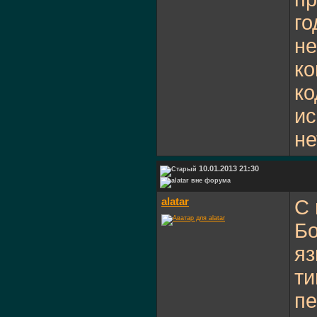
го
не
ко
ко
ис
не
10.01.2013 21:30
alatar
С 
Бо
яз
ти
пе