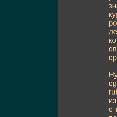
зн
ку
ро
ле
ко
сп
ср
Ну
cg
ru
из
с 