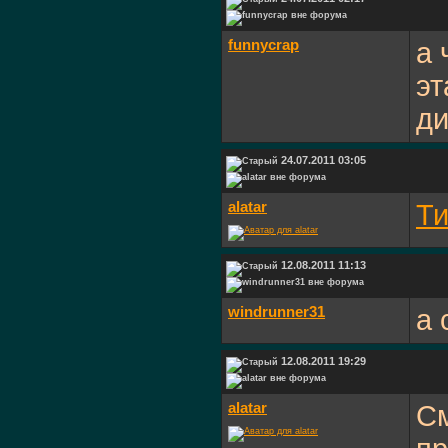
funnycrap
а 
эт
ди
24.07.2011 03:05
alatar
Ти
12.08.2011 11:13
windrunner31
а 
12.08.2011 19:29
alatar
См