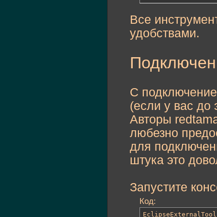
Все инструмент
удобствами.
Подключени
С подключением
(если у вас до
Авторы redtama
любезно предос
для подключени
штука это дово
Запустите конс
Код:
EclipseExternalTool