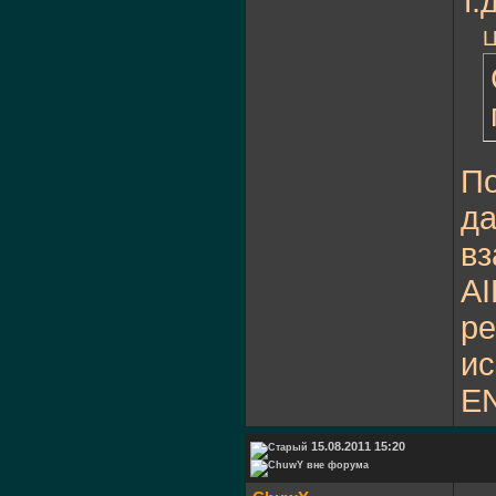
т.
Ц
По
да
вз
AI
ре
ис
E
15.08.2011 15:20