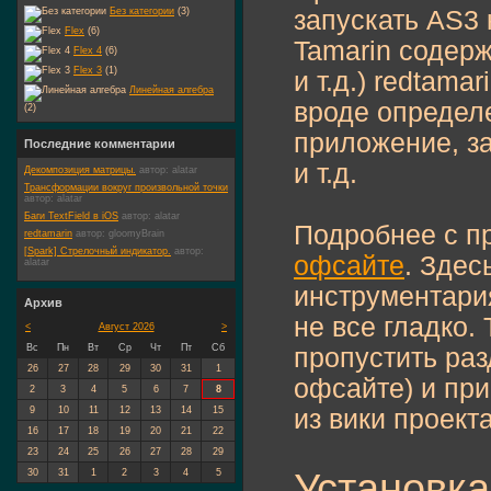
Без категории
(3)
запускать AS3 
Flex
(6)
Tamarin содерж
Flex 4
(6)
Flex 3
(1)
и т.д.) redtam
Линейная алгебра
вроде определ
(2)
приложение, за
Последние комментарии
и т.д.
Декомпозиция матрицы.
автор:
alatar
Трансформации вокруг произвольной точки
автор:
alatar
Баги TextField в iOS
автор:
alatar
Подробнее с п
redtamarin
автор:
gloomyBrain
[Spark] Стрелочный индикатор.
автор:
офсайте
. Здес
alatar
инструментария
Архив
не все гладко. 
<
Август 2026
>
Вс
Пн
Вт
Ср
Чт
Пт
Сб
пропустить раз
26
27
28
29
30
31
1
офсайте) и при
2
3
4
5
6
7
8
9
10
11
12
13
14
15
из вики проекта
16
17
18
19
20
21
22
23
24
25
26
27
28
29
Установка
30
31
1
2
3
4
5