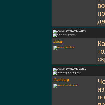
во
пр
да
10.01.2013 16:45
alatar
Ка
то
ск
10.01.2013 20:51
iflamberg
Че
из
по
пр