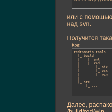
svn co http://redta
или с помощью
над svn.
Получится така
Код:
redtamarin-tools

  |_ build

  |    |_ ant

  |    |_ red

  |        |_ nix

  |        |_ osx

  |        |_ win

  |

  |_ src

      |_ ...
Далее, распак
/build/red/win.