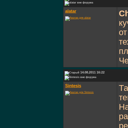
alatar
C
ку
от
те
пл
Че
14.08.2011 16:22
Sintesis
Та
те
На
ра
ре