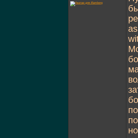
бы
pe
as
wi
Мо
бо
ма
во
за
бо
по
по
но