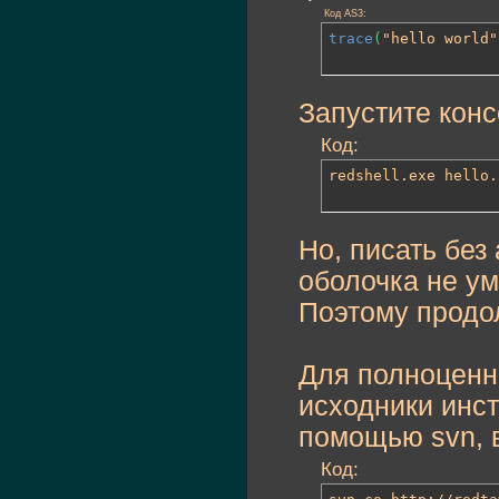
Код AS3:
trace
(
"hello world"
Запустите конс
Код:
redshell.exe hello.
Но, писать без
оболочка не у
Поэтому продо
Для полноценн
исходники инст
помощью svn, в
Код: