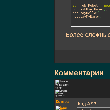
var
 rob:Robot = 
new
rob.askUserName
(
)
;

rob.sayHello
(
)
;

rob.sayMyName
(
)
;
Более сложные
Комментарии
21.07.2011
11:35
Котяра
Код AS3: