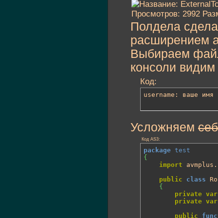
Полдела сделан
расширением ab
Выбираем файл 
консоли видим
Код:
username: ваше имя
Усложняем
себ
Код AS3:
package
test
{
import
 avmplus.
public
class
 Ro
{
private
var
private
var
public
func