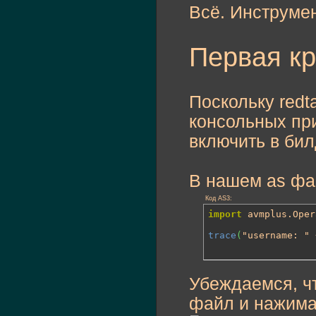
Всё. Инструмен
Первая к
Поскольку redt
консольных пр
включить в бил
В нашем as ф
Код AS3:
import
 avmplus.Oper
trace
(
"username: " 
Убеждаемся, чт
файл и нажим