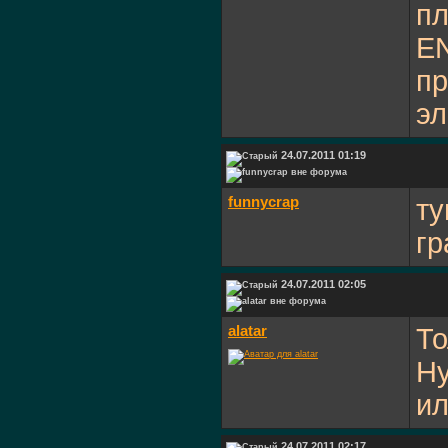
пл
E
пр
эл
24.07.2011 01:19
funnycrap
ту
гр
24.07.2011 02:05
alatar
То
Ну
ил
24.07.2011 02:17