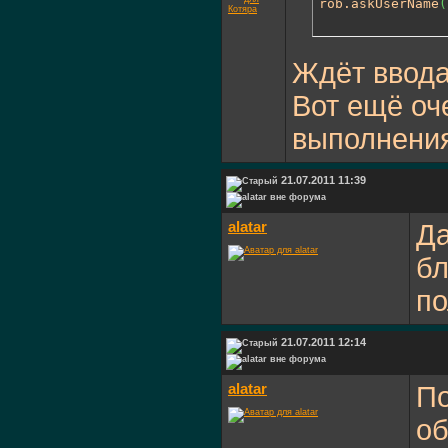
rob.askUserName
(
Ждёт ввод
Вот ещё оч
выполнения
21.07.2011 11:39
alatar
Да
бл
по
21.07.2011 12:14
alatar
По
об