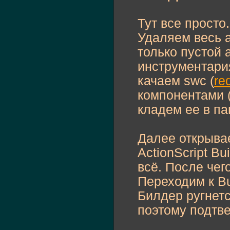
Тут все просто.
Удаляем весь 
только пустой 
инструментария
качаем swc (
re
компонентами (
кладем ее в пап
Далее открывае
ActionScript Bu
всё. После чег
Переходим к Bu
Билдер ругнетс
поэтому подтв