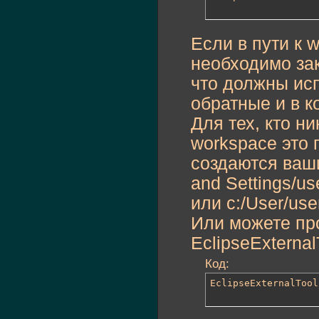
Если в пути к 
необходимо зак
что должны ис
обратные и в к
Для тех, кто н
workspace это 
создаются ваши
and Settings/u
или c:/User/use
Или можете пр
EclipseExternal
Код:
EclipseExternalTool