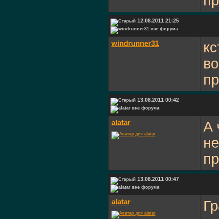
пр
12.08.2011 21:25
windrunner31
кс
во
п
13.08.2011 00:42
alatar
А 
не
п
13.08.2011 00:47
alatar
Гр