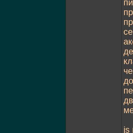
пи
пр
пр
се
ак
де
кл
че
до
пе
дв
ме
js