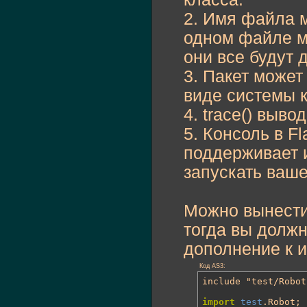
var
 rob:Robot =
2. Имя файла м
	rob.askUserName
	rob.sayHello
(
)
;

одном файле мо
	rob.sayMyName
(
)
}
они все будут 
3. Пакет может
виде системы к
4. trace() выво
5. Консоль в Fl
поддерживает 
запускать ваш
Можно вынести
тогда вы должн
дополнение к и
Код AS3:
include "test/Robot
import
test
.Robot;
