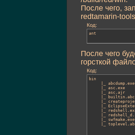
После чего, за
redtamarin-tool
Код:
ant
После чего буд
горсткой файло
Код:
bin

     |_ abcdump.exe
     |_ asc.exe    
     |_ asc.ajr

     |_ builtin.abc

     |_ createproje
     |_ EclipseExte
     |_ redshell.ex
     |_ redshell_d.
     |_ swfmake.exe
     |_ toplevel.ab