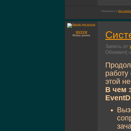
Размещено в
Без катег
Сист
wvxvw
Modus ponens
Запись от
Обновил(-
Продол
работу
этой н
В чем 
EventDi
Выз
соп
зач