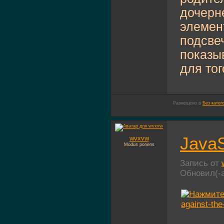
дочерн
элемен
подсве
показы
для тог
Размещено в
Без катег
JavaS
wvxvw
Modus ponens
Запись от
Обновил(-