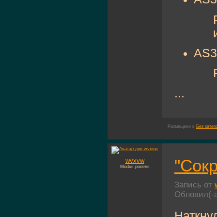
AS3
...
Размещено в
Без катег
"Сок
wvxvw
Modus ponens
Запись от
Обновил(-
Наткну