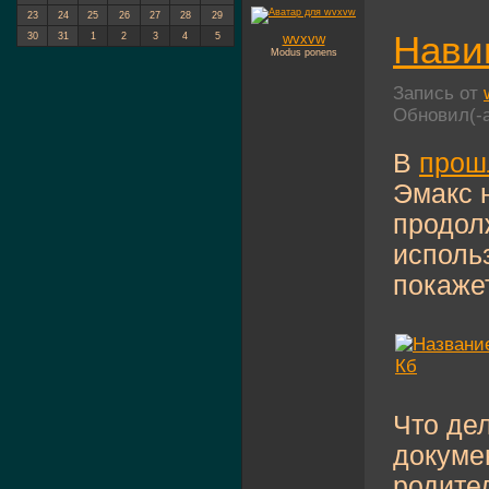
23
24
25
26
27
28
29
Нави
30
31
1
2
3
4
5
wvxvw
Modus ponens
Запись от
Обновил(-
В
прош
Эмакс н
продол
исполь
покаже
Что де
докуме
родите