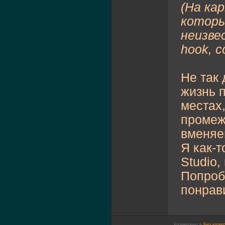
(На кар
которы
неизве
hook, 
Не так 
жизнь п
местах,
промеж
вменяем
Я как-
Studio,
Попробо
понрави
Размещено в
Без катег