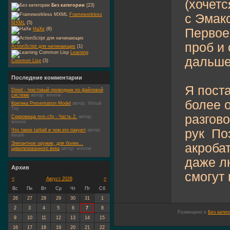
(хочет
Без категории
(23)
Frameworkless
с Эмакс
MXML
(5)
HaXe
(6)
Первое
проб и 
ActionSctipt для начинающих
(1)
Learning
дальше
Common Lisp
(3)
Последние комментарии
Я пост
Dired - текстовый проводник по файловой
системе
автор:
wvxvw
более 
Критика Presentation Model
автор:
Virtual
Toy
разгов
Сокровища mm.cfg - Часть 2.
автор:
wvxvw
рук
Поэ
Что такое tarball и чем его пакуют
автор:
iteush
Элегантное оружие, для более...
акробат
цивилизованного века
автор:
wvxvw
даже л
Архив
смогут 
<
Август 2026
>
Вс
Пн
Вт
Ср
Чт
Пт
Сб
26
27
28
29
30
31
1
2
3
4
5
6
7
8
Размещено в
Без катег
9
10
11
12
13
14
15
16
17
18
19
20
21
22