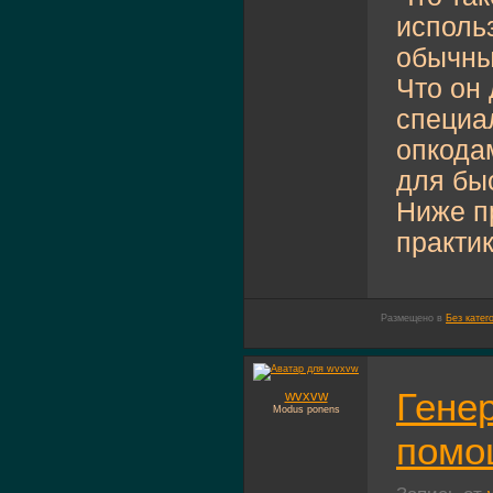
исполь
обычны
Что он 
специа
опкода
для быс
Ниже п
практике
Размещено в
Без катег
Гене
wvxvw
Modus ponens
помо