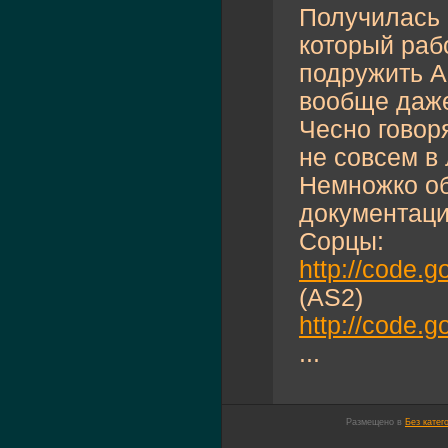
Получилась 
который раб
подружить A
вообще даже 
Чесно говор
не совсем в 
Немножко об
документац
Сорцы:
http://code.g
(AS2)
http://code.
...
Размещено в
Без катег