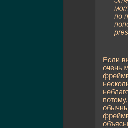
Эта
мот
по 
поп
pres
Если в
очень 
фреймв
нескол
неблаг
потому,
обычны
фреймв
объясн