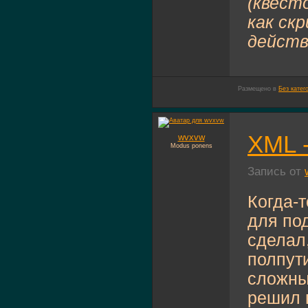
(квест
как ск
дейст
Размещено в
Без катег
XML -
wvxvw
Modus ponens
Запись от
Когда-т
для под
сделал,
полпут
сложны
решил в