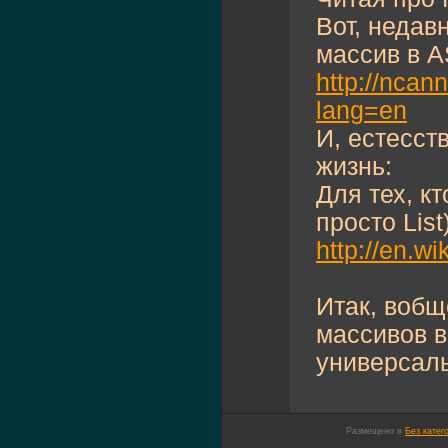
Вот, недав
массив в A
http://ncan
lang=en
И, естесст
жизнь:
Для тех, кт
просто List
http://en.wi
Итак, воб
массивов в
универсаль
Размещено в
Без катег