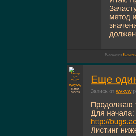
Зачасту
метод 
значен
должен 
Размещено в
Без катег
Еще один 
wvxvw
Modus
Запись от
wvxvw
р
ponens
Продолжаю т
Для начала:
http://bugs.
Листинг ниж