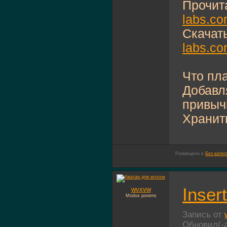
Прочит
labs.co
Скачат
labs.c
Что пла
Добавл
привыч
Хранить
Размещено в
Без катег
Inser
wvxvw
Modus ponens
Запись от
Обновил(-