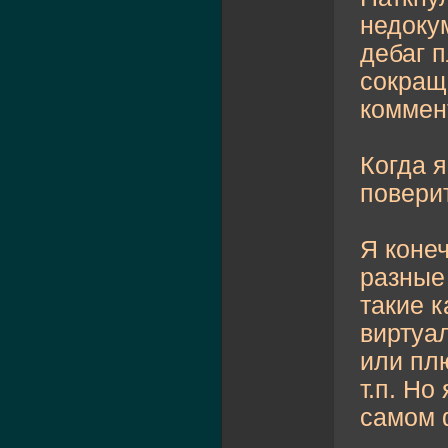
недоку
дебаг 
сокращ
коммен
Когда я
повери
Я коне
разные
такие 
виртуа
или пл
т.п. Но
самом 