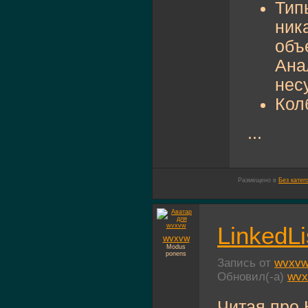
Тип
ник
объ
Ана
нес
Кол
...
Размещено в
Без катег
LinkedLi
wvxvw
Modus
ponens
Запись от
wvxv
Обновил(-а)
wv
Читая про 