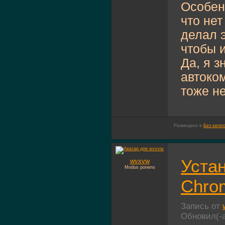
Особен
что нет
делал э
чтобы 
Да, я з
автоком
тоже не
Размещено в
Без катег
Устан
wvxvw
Modus ponens
Chro
Запись от
Обновил(-