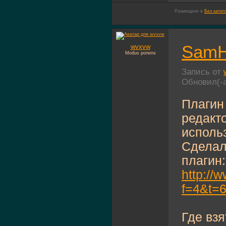
Размещено в
Без катег
SamH
wvxvw
Modus ponens
Запись от
Обновил(-
Плагин
редакт
исполь
Сделал
плагин:
http://
f=4&t=
Где вз