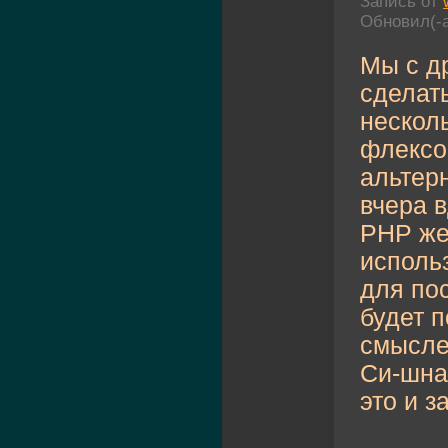
Запись от
Обновил(-
Мы с д
сделат
нескол
флексо
альтер
вчера в
PHP же
исполь
для по
будет п
смысле 
Си-шна
это и з