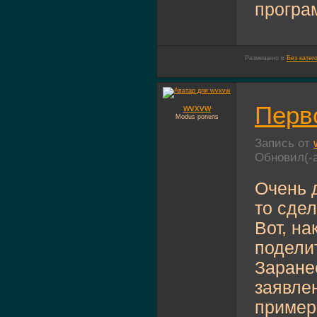
програм
Размещено в
Без катег
Перв
wvxvw
Modus ponens
Запись от
Обновил(-
Очень 
то сдел
Вот, н
подели
Заранее
заявлен
пример