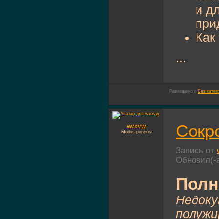
и д
при
Как
...
Размещено в
Без катег
Сокро
wvxvw
Modus ponens
Запись от
Обновил(-
Полн
Недоку
полужи