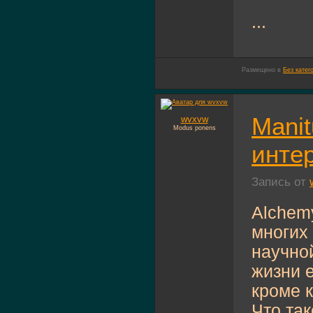
...
Размещено в
Без катег
Mani
wvxvw
Modus ponens
интер
Запись от
Alchem
многих 
научно
жизни е
кроме к
Что та