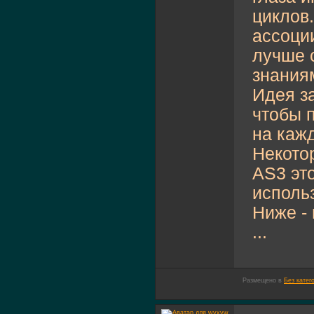
циклов
ассоци
лучше 
знания
Идея за
чтобы 
на кажд
Некотор
AS3 это
исполь
Ниже -
...
Размещено в
Без катег