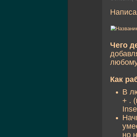
Написа
Чего д
добавля
любому
Как ра
В л
+ .
Inse
Нач
уме
но 