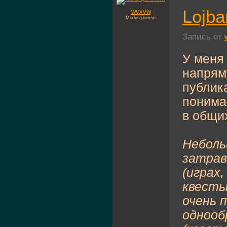
Lojb
wvxvw
Modus ponens
Запись от
У меня
напряму
публика
понима
в общих
Неболь
затрав
(играх
квесты
очень 
однооб