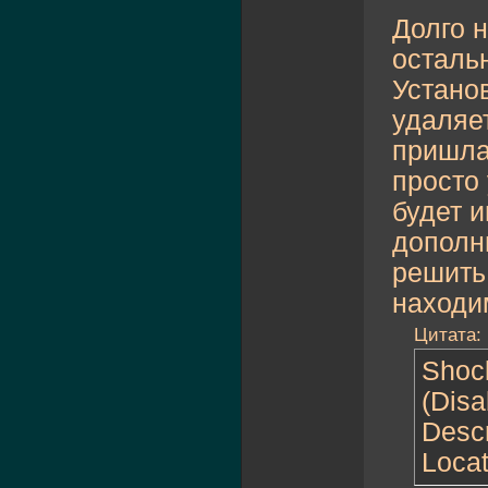
Долго н
осталь
Устано
удаляе
пришла 
просто 
будет 
дополн
решить
находим
Цитата:
Shock
(Disa
Descr
Loca