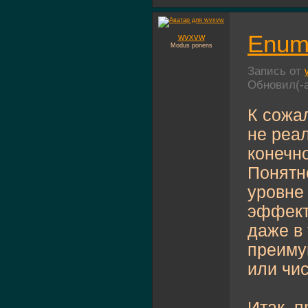
Enum 
wvxvw
Modus ponens
Запись от
Обновил(-
К сожа
не реал
конечн
Понятн
уровне
эффект
даже в 
преиму
или чи
Итак, 