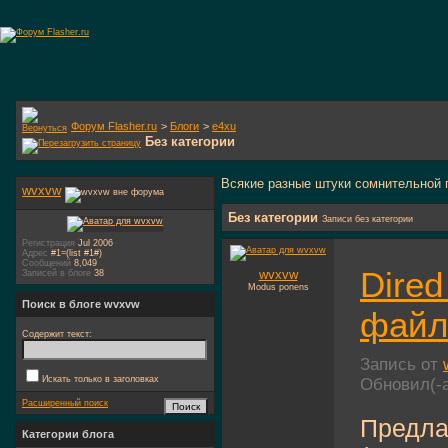
Форум Flasher.ru
>
Блоги
>
e4xu
Без категории
Всякие разные штуки сомнительной 
wvxvw
Без категории
Записи без категории
Регистрация
Jul 2006
Адрес
#1=(list #1#)
Сообщений
8,049
Dired
wvxvw
Записей в блоге
38
Modus ponens
Поиск в блоге wvxvw
файл
Содержит текст:
Запись от
Искать только в заголовках
Обновил(-
Расширенный поиск
Предла
Категории блога