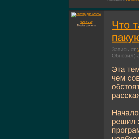
Что т
wvxvw
Modus ponens
паку
Запись от
Обновил(-
Эта те
чем со
обстоят
расска
Началос
решил 
програ
необход