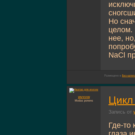
исключ
сногсш
Но снач
целом.
нее, но
попроб
NaCl пр
Размещено в
Без катег
Цикл 
wvxvw
Modus ponens
Запись от
Где-то 
глаза 