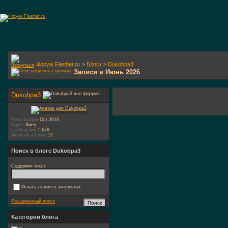
Форум Flasher.ru
>
Блоги
>
Dukobpa3
Записи в Июнь 2026
Dukobpa3
Регистрация
Oct 2010
Адрес
Киев
Сообщений
1,678
Записей в блоге
12
Поиск в блоге Dukobpa3
Содержит текст:
Искать только в заголовках
Расширенный поиск
Категории блога