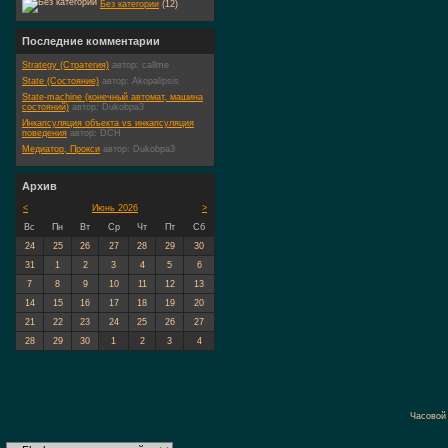
Без категории
(12)
Последние комментарии
Strategy (Стратегия)
автор:
callme
State (Состояние)
автор:
Akopalipsis
State-machine (конечный автомат, машина
состояний)
автор:
Dukobpa3
Инкапсуляция объекта vs инкапсуляция
поведения
автор:
DCH
Медиатор, Прокси
автор:
Dukobpa3
Архив
<
Июнь 2026
>
Вс
Пн
Вт
Ср
Чт
Пт
Сб
24
25
26
27
28
29
30
31
1
2
3
4
5
6
7
8
9
10
11
12
13
14
15
16
17
18
19
20
21
22
23
24
25
26
27
28
29
30
1
2
3
4
Часовой