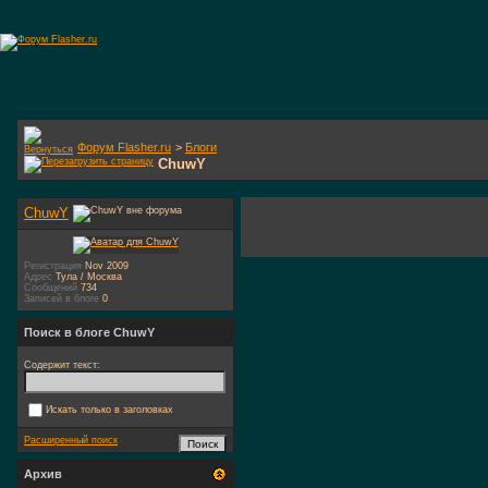
Форум Flasher.ru
>
Блоги
ChuwY
ChuwY
Регистрация
Nov 2009
Адрес
Тула / Москва
Сообщений
734
Записей в блоге
0
Поиск в блоге ChuwY
Содержит текст:
Искать только в заголовках
Расширенный поиск
Архив