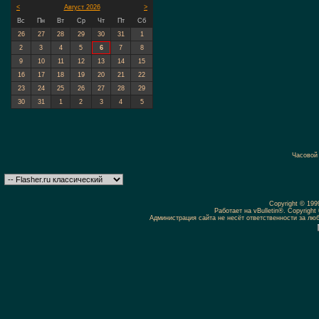
<
Август 2026
>
Вс
Пн
Вт
Ср
Чт
Пт
Сб
26
27
28
29
30
31
1
2
3
4
5
6
7
8
9
10
11
12
13
14
15
16
17
18
19
20
21
22
23
24
25
26
27
28
29
30
31
1
2
3
4
5
Часовой
Copyright © 19
Работает на vBulletin®. Copyright 
Администрация сайта не несёт ответственности за л