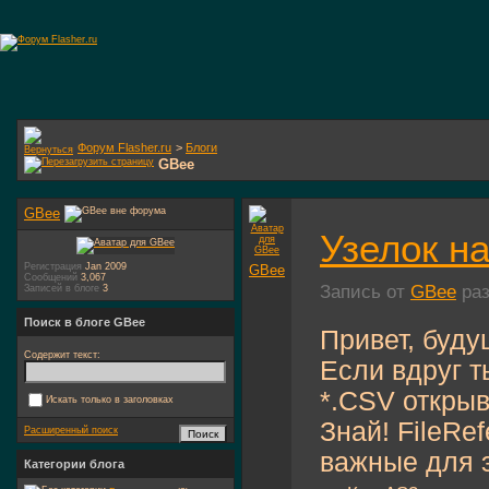
Форум Flasher.ru
>
Блоги
GBee
GBee
Узелок на
Регистрация
Jan 2009
GBee
Сообщений
3,067
Запись от
GBee
раз
Записей в блоге
3
Поиск в блоге GBee
Привет, буду
Содержит текст:
Если вдруг т
*.CSV открыв
Искать только в заголовках
Знай! FileRe
Расширенный поиск
важные для э
Категории блога