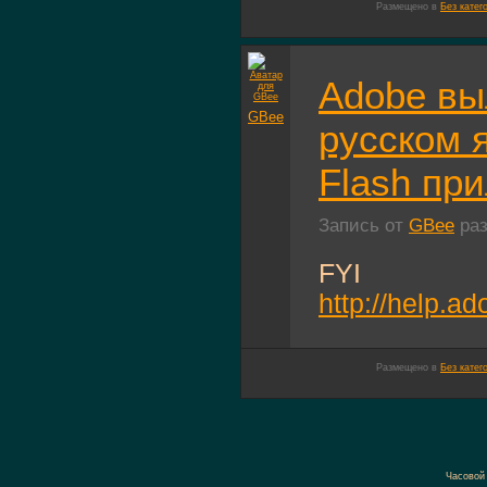
Размещено в
Без катег
Adobe вы
GBee
русском 
Flash пр
Запись от
GBee
раз
FYI
http://help.a
Размещено в
Без катег
Часовой