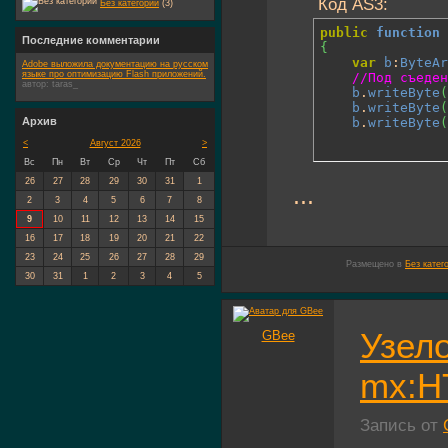
Код AS3:
Без категории
(3)
public
function
 
Последние комментарии
{
var
b
:
ByteAr
Adobe выложила документацию на русском
языке про оптимизацию Flash приложений.
//Под съеден
автор:
taras_
b
.
writeByte
(
b
.
writeByte
(
b
.
writeByte
(
Архив
<
Август 2026
>
Вс
Пн
Вт
Ср
Чт
Пт
Сб
26
27
28
29
30
31
1
...
2
3
4
5
6
7
8
9
10
11
12
13
14
15
16
17
18
19
20
21
22
23
24
25
26
27
28
29
Размещено в
Без катег
30
31
1
2
3
4
5
Узело
GBee
mx:H
Запись от