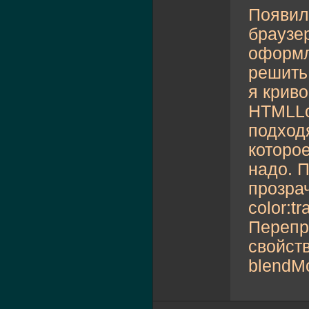
Появил
браузе
оформл
решить 
я криво
HTMLLo
подход
которое
надо. 
прозра
color:t
Перепр
свойств
blendMo