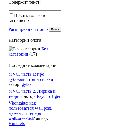
Содержит текст:
Искать только в
заголовках
Расширенный поиск
Категории блога
Без
категории
(17)
Последние комментарии
MVC, часть 1: про
дубовый стол и сиськи
автор:
gyfak
MVC, часть 2. Лирика и
теория.
автор:
Psycho Tiger
Vkontakte: как
пользоваться wall.post,
нужен ли теперь
wall.savePost?
автор:
Himerets