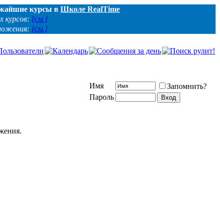
жайшие курсы в
Школе RealTime
х курсов:
[см.]
ложения:
[см.]
Имя
Запомнить?
Пароль
ажения.