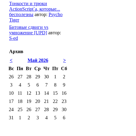
Тонкости и трюки
ActionScript`а, которые...
бесполезны
автор:
Psycho
Tiger
Битовые сдвиги vs
умножение [UPD]
автор:
S-ed
Архив
<
Май 2026
>
Вс
Пн
Вт
Ср
Чт
Пт
Сб
26
27
28
29
30
1
2
3
4
5
6
7
8
9
10
11
12
13
14
15
16
17
18
19
20
21
22
23
24
25
26
27
28
29
30
31
1
2
3
4
5
6