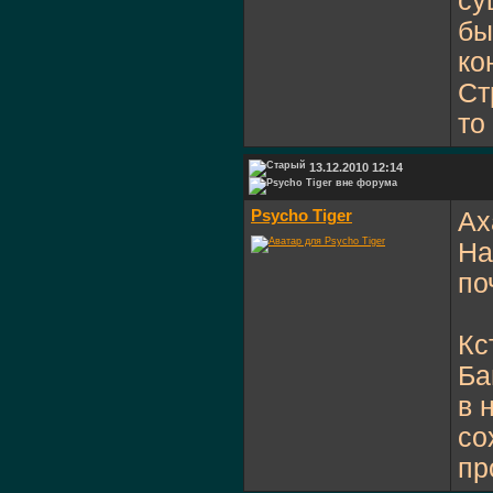
су
бы
ко
Ст
то
13.12.2010 12:14
Psycho Tiger
Ах
На
по
Кс
Ба
в 
со
пр