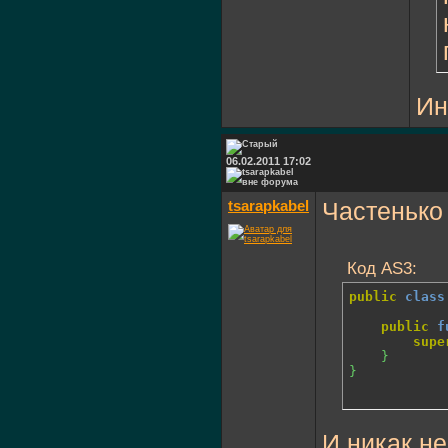
Ин
06.02.2011 17:02
tsarapkabel
Частенько
Код AS3:
public
class
public
f
supe
}
}
И никак не