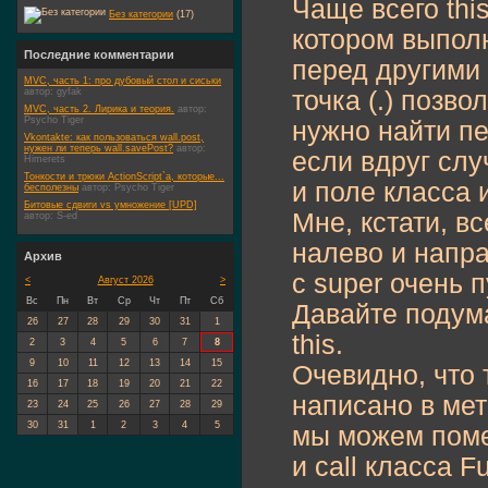
Чаще всего thi
Без категории
(17)
котором выполн
Последние комментарии
перед другими
MVC, часть 1: про дубовый стол и сиськи
точка (.) позв
автор:
gyfak
MVC, часть 2. Лирика и теория.
автор:
Psycho Tiger
нужно найти п
Vkontakte: как пользоваться wall.post,
нужен ли теперь wall.savePost?
автор:
если вдруг слу
Himerets
Тонкости и трюки ActionScript`а, которые...
и поле класса
бесполезны
автор:
Psycho Tiger
Битовые сдвиги vs умножение [UPD]
Мне, кстати, в
автор:
S-ed
налево и напра
Архив
с super очень 
<
Август 2026
>
Вс
Пн
Вт
Ср
Чт
Пт
Сб
Давайте подум
26
27
28
29
30
31
1
this.
2
3
4
5
6
7
8
9
10
11
12
13
14
15
Очевидно, что 
16
17
18
19
20
21
22
написано в ме
23
24
25
26
27
28
29
30
31
1
2
3
4
5
мы можем поме
и call класса 