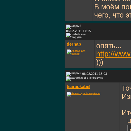
В моём по
чего, что 
06.02.2011 17:25
derhab
опять...
http://www
)))
06.02.2011 18:03
tsarapkabel
То
Из
Ит
Ц