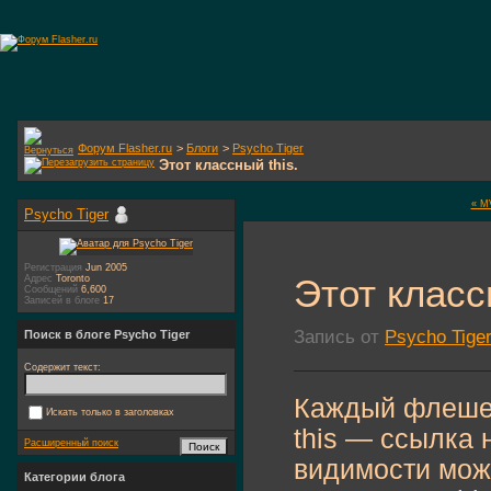
Форум Flasher.ru
>
Блоги
>
Psycho Tiger
Этот классный this.
« MV
Psycho Tiger
Регистрация
Jun 2005
Этот класс
Адрес
Toronto
Сообщений
6,600
Записей в блоге
17
Запись от
Psycho Tige
Поиск в блоге Psycho Tiger
Содержит текст:
Каждый флешер 
Искать только в заголовках
this — ссылка 
Расширенный поиск
видимости мож
Категории блога