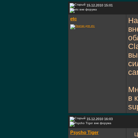
15.12.2010 15:01
etc
На
вн
об
Cl
вы
си
са
Мн
в 
su
15.12.2010 16:03
Psycho Tiger
Ц