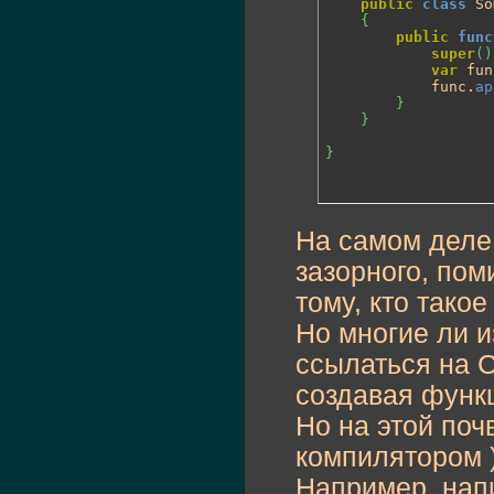
public
class
 So
{
public
func
super
(
)
var
 fun
			func.
ap
}
}
}
На самом деле 
зазорного, пом
тому, кто такое
Но многие ли и
ссылаться на Cl
создавая функц
Но на этой поч
компилятором 
Например, напи