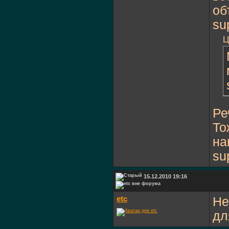
об
su
Ц
Ре
То
на
su
15.12.2010 19:16
etc
Не
дл