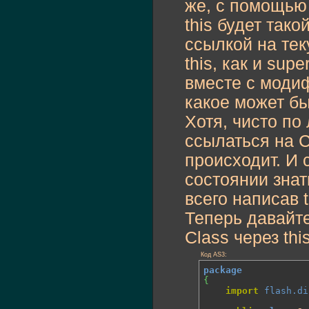
же, с помощью 
this будет тако
ссылкой на те
this, как и sup
вместе с модиф
какое может бы
Хотя, чисто по 
ссылаться на C
происходит. И 
состоянии знат
всего написав 
Теперь давайт
Class через th
Код AS3:
package
{
import
flash.di