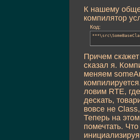
К нашему обще
компилятор ус
Код:
***\src\SomeBaseCla
Причем скажет 
сказал я. Комп
меняем someArg
компилируется.
ловим RTE, гд
дескать, товар
вовсе не Class
Теперь на это
помечтать. Что
инициализируя 