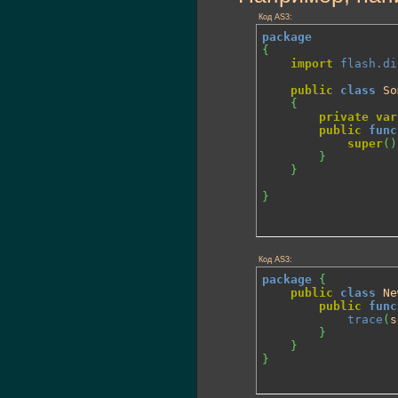
Код AS3:
package
{
import
flash.di
public
class
 So
{
private
var
public
func
super
(
)
}
}
}
Код AS3:
package
{
public
class
 Ne
public
func
trace
(
s
}
}
}