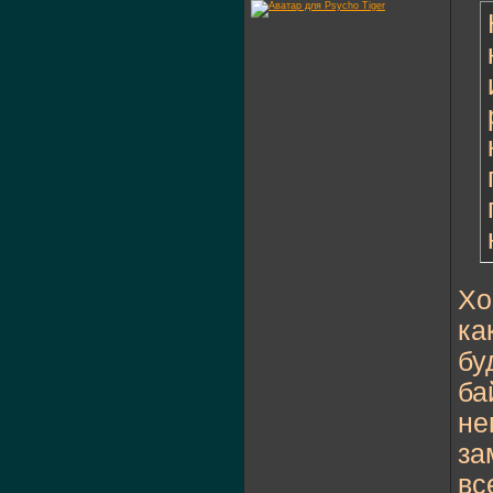
Хо
ка
бу
ба
не
за
вс