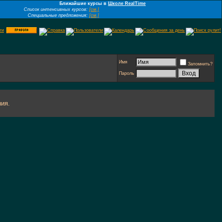
Ближайшие курсы в
Школе RealTime
Список интенсивных курсов:
[см.]
Специальные предложения:
[см.]
Имя
Запомнить?
Пароль
ия.