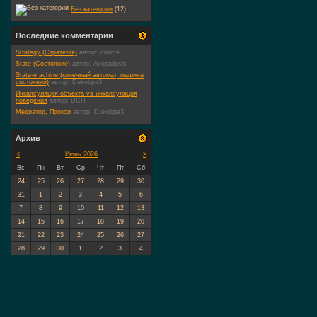
Без категории
(12)
Последние комментарии
Strategy (Стратегия)
автор:
callme
State (Состояние)
автор:
Akopalipsis
State-machine (конечный автомат, машина
состояний)
автор:
Dukobpa3
Инкапсуляция объекта vs инкапсуляция
поведения
автор:
DCH
Медиатор, Прокси
автор:
Dukobpa3
Архив
<
Июнь 2026
>
Вс
Пн
Вт
Ср
Чт
Пт
Сб
24
25
26
27
28
29
30
31
1
2
3
4
5
6
7
8
9
10
11
12
13
14
15
16
17
18
19
20
21
22
23
24
25
26
27
28
29
30
1
2
3
4