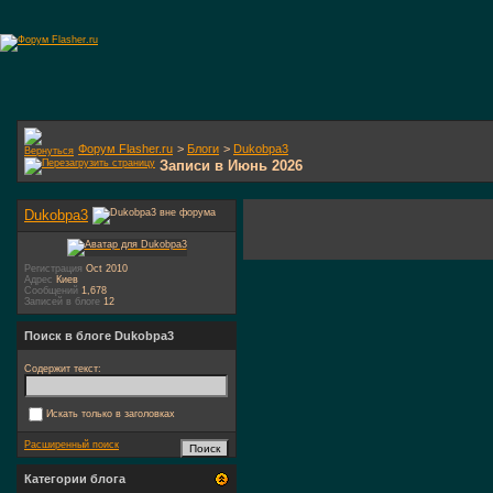
Форум Flasher.ru
>
Блоги
>
Dukobpa3
Записи в Июнь 2026
Dukobpa3
Регистрация
Oct 2010
Адрес
Киев
Сообщений
1,678
Записей в блоге
12
Поиск в блоге Dukobpa3
Содержит текст:
Искать только в заголовках
Расширенный поиск
Категории блога