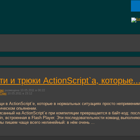
ти и трюки ActionScript`а, которые.
ger
размещена 10.05.2011 в 00:22
Tiger
10.05.2011 в 23:12
щи в ActionScript`е, которые в нормальных ситуациях просто непримени
ическом опьянении.
исанный на ActionScript`е при компиляции превращается в байт-код: по
n, встроенная в Flash Player. Эти последовательности команд выполняю
мы пишем чаще всего нелинейный: в нём очень ...