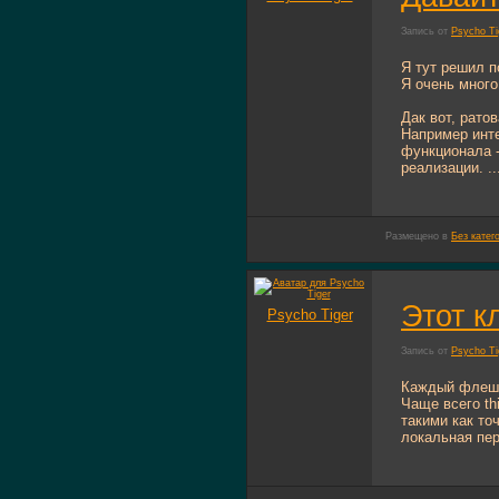
Запись от
Psycho Ti
Я тут решил п
Я очень много
Дак вот, рато
Например инте
функционала -
реализации. ..
Размещено в
Без катег
Этот к
Psycho Tiger
Запись от
Psycho Ti
Каждый флешер
Чаще всего th
такими как то
локальная пер