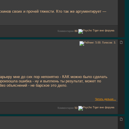
 скинов своих и прочей тяжести. Кто так же аргументирует —
Комментарии
89
карьеру мне до сих пор непонятно - КАК можно было сделать
произошла ошибка - ну и выплюнь ты результат, может по
ез объяснений - не барское это дело.
Читать дальше...
Комментарии
50