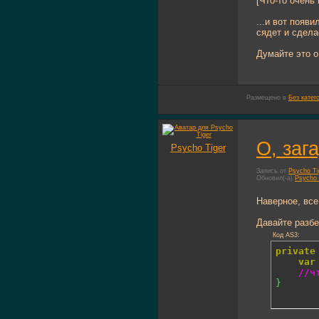
[Что-то очень
...и вот появ
сядет и сдела
Думайте это о
Размещено в
Без катег
О, заг
Psycho Tiger
Запись от
Psycho Ti
Обновил(-а)
Psycho 
Наверное, все
Давайте разбе
Код AS3:
private
var
//ч
}