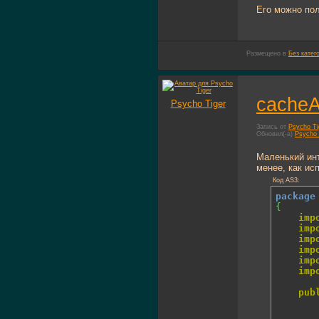
Его можно пол
Размещено в
Без катег
cacheA
Psycho Tiger
Запись от
Psycho Ti
Обновил(-а)
Psycho 
Маленький инт
менее, как ис
Код AS3:
package
{
imp
imp
imp
imp
imp
imp
pub