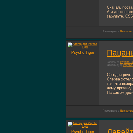
Скачал, поста
А я долгое вр
забудьте. CS5
Размещено в
Без катег
Пацаны
Psycho Tiger
Запись от
Psycho Ti
Обновил(-а)
Psycho 
Сегодня речь 
Сперва хотело
так, что возв
нему причину 
На самом деле
Размещено в
Без катег
Давайт
Psycho Tiger