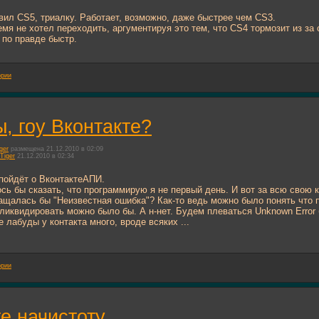
вил CS5, триалку. Работает, возможно, даже быстрее чем CS3.
емя не хотел переходить, аргументируя это тем, что CS4 тормозит из за
 по правде быстр.
ории
, гоу Вконтакте?
ger
размещена 21.12.2010 в 02:09
Tiger
21.12.2010 в 02:34
пойдёт о ВконтактеАПИ.
сь бы сказать, что программирую я не первый день. И вот за всю свою 
ращалась бы "Неизвестная ошибка"? Как-то ведь можно было понять что 
ликвидировать можно было бы. А н-нет. Будем плеваться Unknown Error б
 лабуды у контакта много, вроде всяких ...
ории
е начистоту