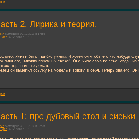
ории
асть 2. Лирика и теория.
ger
размещена 02.12.2010 в 17:58
Tiger
14.12.2010 в 18:11
оллер. Умный был... шибко умный. И хотел он чтобы его кто нибудь слуш
о лишнего, никаких порочных связей. Она была сама по себе, худа - из ве
нтроллер знал что делать.
ием он выцепил ссылку на модель и вонзил в себя. Теперь она его. Он 
..
ории
асть 1: про дубовый стол и сиськи
ger
размещена 30.10.2010 в 02:36
Tiger
14.12.2010 в 18:10