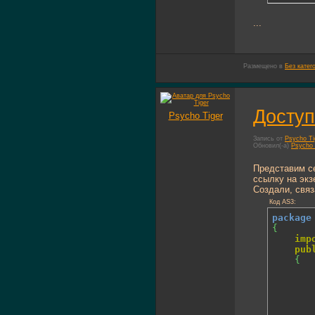
...
Размещено в
Без катег
Доступ
Psycho Tiger
Запись от
Psycho Ti
Обновил(-а)
Psycho 
Представим се
ссылку на экз
Создали, связ
Код AS3:
package
{
imp
pub
{