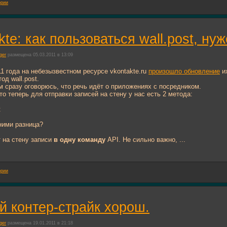
ории
kte: как пользоваться wall.post, ну
ger
размещена 05.03.2011 в 13:09
1 года на небезызвестном ресурсе vkontakte.ru
произошло обновление
их
од wall.post.
 сразу оговорюсь, что речь идёт о приложениях с посредником.
то теперь для отправки записей на стену у нас есть 2 метода:
t
ними разница?
 на стену записи
в одну команду
API. Не сильно важно, ...
ории
й контер-страйк хорош.
ger
размещена 19.01.2011 в 21:18