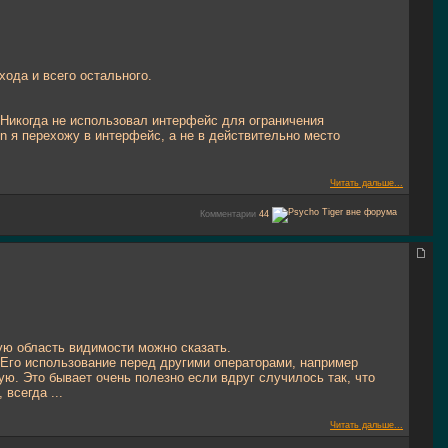
хода и всего остального.
. Никогда не использовал интерфейс для ограничения
ion я перехожу в интерфейс, а не в действительно место
Читать дальше...
Комментарии
44
щую область видимости можно сказать.
. Его использование перед другими операторами, например
ную. Это бывает очень полезно если вдруг случилось так, что
всегда ...
Читать дальше...