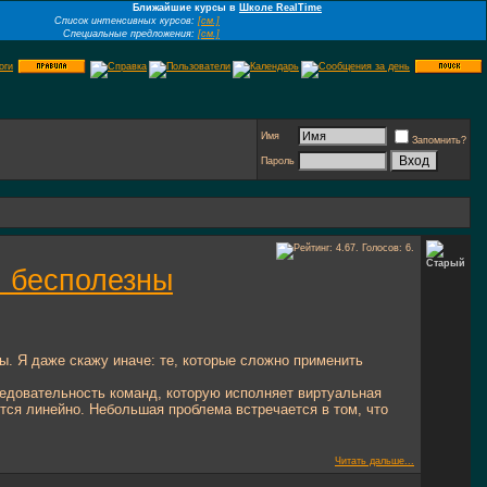
Ближайшие курсы в
Школе RealTime
Список интенсивных курсов:
[см.]
Специальные предложения:
[см.]
Имя
Запомнить?
Пароль
.. бесполезны
мы. Я даже скажу иначе: те, которые сложно применить
следовательность команд, которую исполняет виртуальная
тся линейно. Небольшая проблема встречается в том, что
Читать дальше...