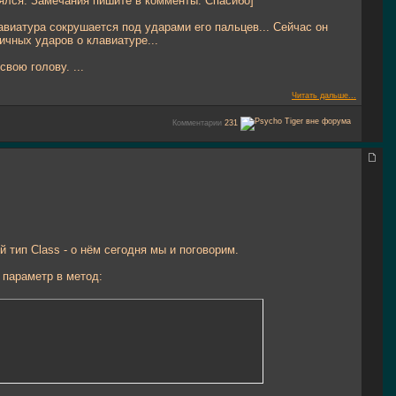
лялся. Замечания пишите в комменты. Спасибо]
клавиатура сокрушается под ударами его пальцев... Сейчас он
ичных ударов о клавиатуре...
вою голову. ...
Читать дальше...
Комментарии
231
й тип Class - о нём сегодня мы и поговорим.
 параметр в метод: