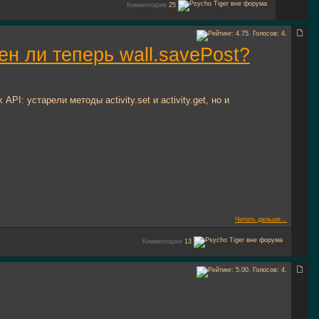
Комментарии
25
жен ли теперь wall.savePost?
 API: устарели методы activity.set и activity.get, но и
Читать дальше...
Комментарии
13