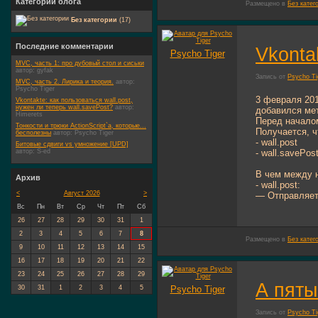
Категории блога
Размещено в
Без катег
Без категории
(17)
Последние комментарии
Vkonta
Psycho Tiger
MVC, часть 1: про дубовый стол и сиськи
автор:
gyfak
Запись от
Psycho Ti
MVC, часть 2. Лирика и теория.
автор:
Psycho Tiger
3 февраля 201
Vkontakte: как пользоваться wall.post,
нужен ли теперь wall.savePost?
автор:
добавился мет
Himerets
Перед началом
Тонкости и трюки ActionScript`а, которые...
Получается, ч
бесполезны
автор:
Psycho Tiger
- wall.post
Битовые сдвиги vs умножение [UPD]
автор:
S-ed
- wall.savePos
В чем между 
Архив
- wall.post:
<
Август 2026
>
— Отправляет
Вс
Пн
Вт
Ср
Чт
Пт
Сб
26
27
28
29
30
31
1
2
3
4
5
6
7
8
Размещено в
Без катег
9
10
11
12
13
14
15
16
17
18
19
20
21
22
23
24
25
26
27
28
29
А пяты
30
31
1
2
3
4
5
Psycho Tiger
Запись от
Psycho Ti