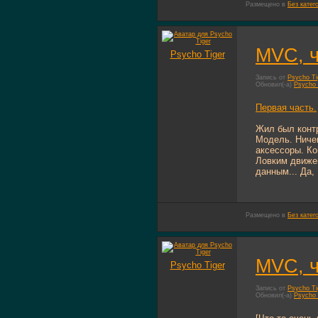
Размещено в
Без катег
MVC, ч
Psycho Tiger
Запись от
Psycho Ti
Обновил(-а)
Psycho 
Первая часть.
Жил был контр
Модель. Ничег
аксессоры. Ко
Ловким движен
данным... Да, .
Размещено в
Без катег
MVC, ч
Psycho Tiger
Запись от
Psycho Ti
Обновил(-а)
Psycho 