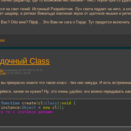
 глючил редактор, где то возможны нестыковки - текст порой просто уда
ился на свет гений. Истинный Разработчик. Луч света падает на него, а 
ет шедевр, в ритмах Вивальди извлекая звуки от щелчков мышки и ритм
 Вас? Обо мне? Пфф... Это Вам не сага о Горце. Тут придется включить с
ории
адочный Class
ger
размещена 20.10.2010 в 19:33
Tiger
20.10.2010 в 19:38
 вы прекрасно знаете что такое класс - без них никуда. И есть встроенны
рёмся, зачем он нужен? Ну, это очень удобно: его можно передавать как
function
 create
(
cl:
Class
)
:
void
{
 instance:
Object
 = 
new
 cl
(
)
;

то то с instance делаем