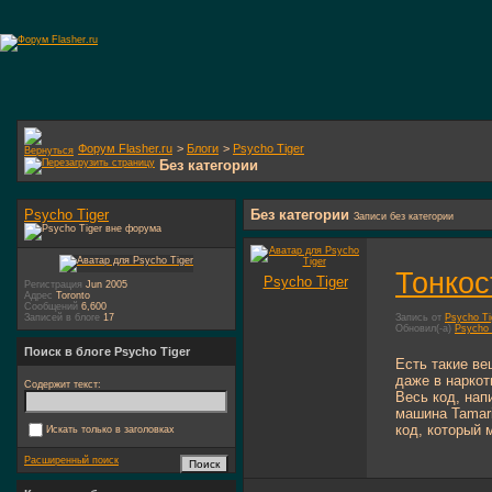
Форум Flasher.ru
>
Блоги
>
Psycho Tiger
Без категории
Psycho Tiger
Без категории
Записи без категории
Тонкос
Psycho Tiger
Регистрация
Jun 2005
Адрес
Toronto
Сообщений
6,600
Записей в блоге
17
Запись от
Psycho Ti
Обновил(-а)
Psycho 
Поиск в блоге Psycho Tiger
Есть такие ве
даже в наркот
Содержит текст:
Весь код, нап
машина Tamari
код, который 
Искать только в заголовках
Расширенный поиск