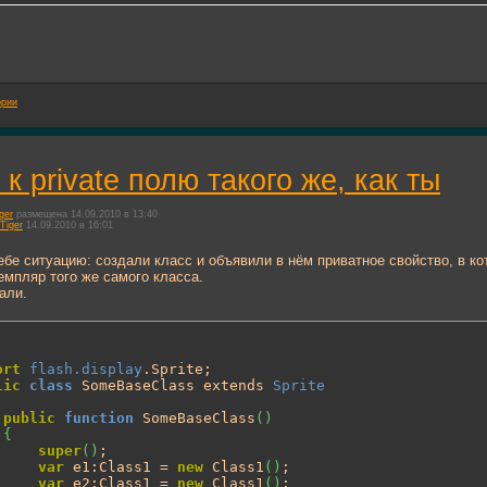
ории
 к private полю такого же, как ты
ger
размещена 14.09.2010 в 13:40
Tiger
14.09.2010 в 16:01
бе ситуацию: создали класс и объявили в нём приватное свойство, в к
емпляр того же самого класса.
али.
ort
flash.display
.Sprite;

lic
class
 SomeBaseClass extends 
Sprite
public
function
 SomeBaseClass
(
)
{
super
(
)
;

var
 e1:Class1 = 
new
 Class1
(
)
;

var
 e2:Class1 = 
new
 Class1
(
)
;
