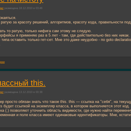
ger
размещена 18.12.2010 в 03:46
окаяться.
 ратую за красоту решений, алгоритмов, красоту кода, правильности под
вать то ратую, только нифига сам этому не следую.
рфейсы я применяю раз в 5 лет - там, где действительно без них никак
 типа оставить только гет-сет. Мне это даже неудобно - по goto declarat
.
ории
лассный this.
ger
размещена 13.12.2010 в 00:38
 просто обязан знать что такое this. this — ссылка на "себя", на теку
is будет ссылкой на экземпляр класса, в котором выполняется этот код
чка (.) позволяют уточнить область видимости, где нужно найти перемен
еменная и поле класса имеют одинаковые идентификаторы. Мне, кстати, 