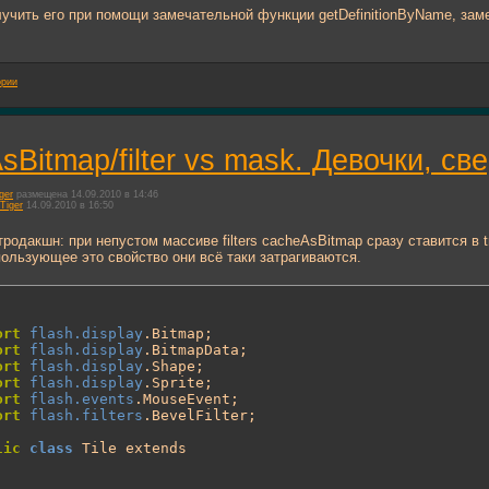
учить его при помощи замечательной функции getDefinitionByName, замеча
ории
sBitmap/filter vs mask. Девочки, св
ger
размещена 14.09.2010 в 14:46
Tiger
14.09.2010 в 16:50
родакшн: при непустом массиве filters cacheAsBitmap сразу ставится в t
пользующее это свойство они всё таки затрагиваются.
ort
flash.display
.Bitmap;

ort
flash.display
.BitmapData;

ort
flash.display
.Shape;

ort
flash.display
.Sprite;

ort
flash.events
.MouseEvent;

ort
flash.filters
.BevelFilter;

lic
class
 Tile extends