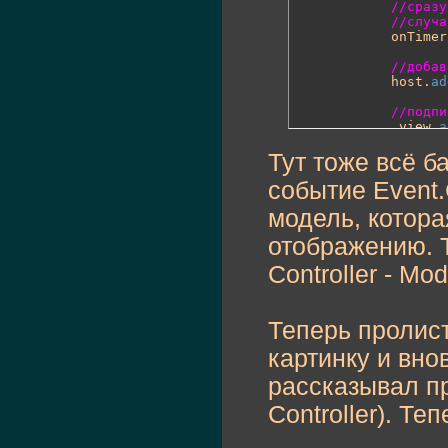
}
//сразу
}
//случа
			onTimer
private
fun
			_point
//добав
}
			host.
ad
}
//подпи
			_view.
a
}
}
Тут тоже всё б
private
fun
событие Event
{
//прост
модель, котора
			_mode
}
отображению. Т
private
fun
Controller - Mo
{
//забив
var
 i:
i
while
(
Теперь пролист
				
}
картинку и вно
рассказывал пр
//говор
//это к
Controller). Те
			_view
}