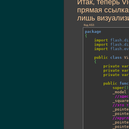
Итак, теперь V
прямая ссылка 
лишь визуализ
Код AS3:
package
{
import
flash.di
import
flash.di
import
flash.ev
public
class
 Vi
{
private
var
private
var
private
var
public
func
super
(
)
			_model = model;

//здес
			_squar
//это т
			_point
			_point
//кругл
			_point
			_point