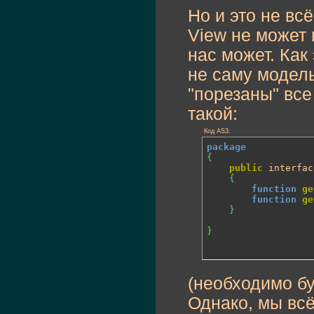
}
Но и это не всё
}
View не может 
нас может. Как
не саму модель
"порезаны" все
такой:
Код AS3:
package
{
public
 interfac
{
function
ge
function
ge
}
}
(необходимо бу
Однако, мы вс