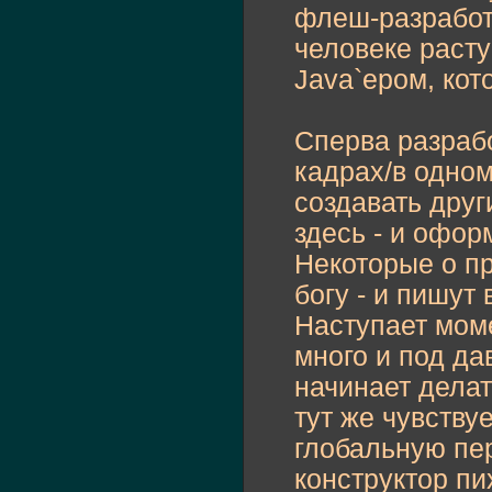
флеш-разработч
человеке раст
Java`ером, ко
Сперва разрабо
кадрах/в одном
создавать друг
здесь - и офор
Некоторые о пр
богу - и пишут 
Наступает моме
много и под д
начинает делат
тут же чувству
глобальную пер
конструктор пи