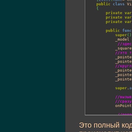
public
class
 Vi
{
private
var
private
var
private
var
public
func
super
(
)
			_model = model;

//здес
			_squar
//это т
			_point
			_point
//кругл
			_point
			_point
			_point
super
.
a
//вызыв
//сразу
			onPoi
//подп
			_model.
Это полный код
//нам д