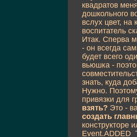
квадратов меня
дошкольного во
вслух цвет, на
воспитатель ск
Итак. Сперва 
- он всегда са
будет всего од
вьюшка - поэто
совместительс
знать, куда до
Нужно. Поэтому
привязки для г
взять?
Это - в
создать глав
конструкторе и
Event.ADDED_