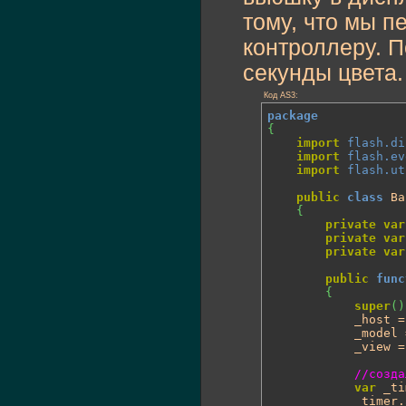
тому, что мы п
контроллеру. 
секунды цвета.
Код AS3:
package
{
import
flash.di
import
flash.ev
import
flash.ut
public
class
 Ba
{
private
var
private
var
private
var
public
func
{
super
(
)
			_host = host;

			_model
			_view 
//созда
var
 _ti
			_timer.