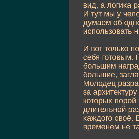
вид, а логика р
И тут мы у чел
думаем об одно
использовать 
И вот только п
себя готовым. 
большим наград
большие, загл
Молодец разра
за архитектуру
которых порой 
длительной раз
каждого своё. 
временем не та