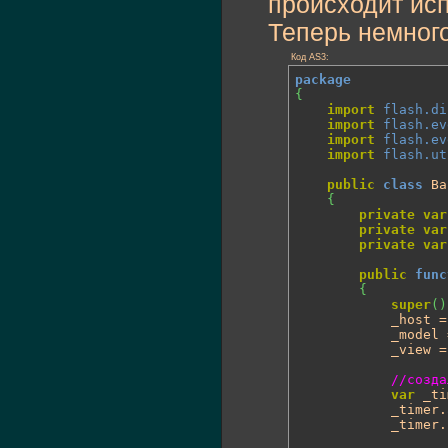
происходит ис
super
.
a
}
Теперь немног
private
fun
Код AS3:
{
super
.
r
package
//подпи
{
super
.
s
import
flash.di
}
import
flash.ev
import
flash.ev
private
fun
import
flash.ut
{
//и вып
public
class
 Ba
super
.
d
{
}
private
var
private
var
public
func
private
var
//помен
var
 i:
i
public
func
while
(
{
//рисуе
super
(
)
			i = _m
			_host = host;

while
(
			_model
var
			_view 
				s
				s
//созда
				s
var
 _ti
				s
			_timer.
				
			_timer.
sup