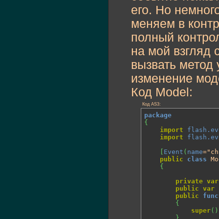
его. Но немног
меняем в конт
полный контро
на мой взгляд
вызвать метод 
изменение мод
Код Model:
Код AS3:
package
{
import
flash.ev
import
flash.ev
[
Event
(
name
="ch
public
class
 Mo
{
private
var
public
var
public
func
{
super
(
)
}