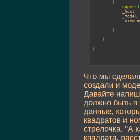
{
super
(
)
			_host = host;

			_model
			_view 
}
}
}
Что мы сделали
создали и моде
Давайте напиш
должно быть в
данные, которы
квадратов и но
стрелочка. "А 
квадрата, расс