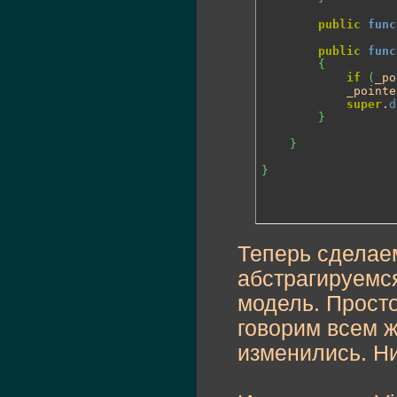
public
func
public
func
{
if
(
_po
			_pointer = value;

super
.
d
}
}
}
Теперь сделаем
абстрагируемся
модель. Прост
говорим всем 
изменились. Ни