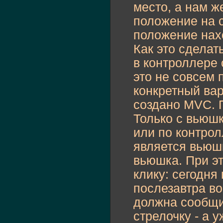
место, а нам 
положение на с
положение нах
Как это сделат
в контроллере 
это не совсем 
конкретный вари
создано MVC. 
Только с вьюшк
или по контролл
является вьюш
вьюшка. При эт
клику: сегодня
послезавтра в
должна сообщит
стрелочку - а 