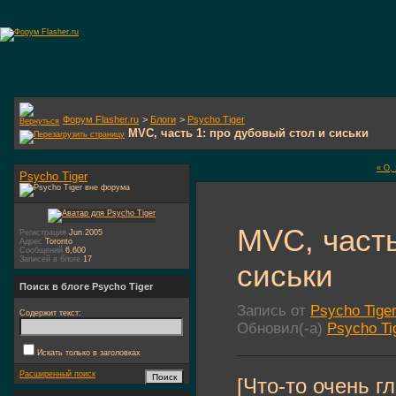
Форум Flasher.ru
>
Блоги
>
Psycho Tiger
MVC, часть 1: про дубовый стол и сиськи
« О,
Psycho Tiger
MVC, часть
Регистрация
Jun 2005
Адрес
Toronto
Сообщений
6,600
Записей в блоге
17
сиськи
Поиск в блоге Psycho Tiger
Запись от
Psycho Tige
Содержит текст:
Обновил(-а)
Psycho Ti
Искать только в заголовках
Расширенный поиск
[Что-то очень г