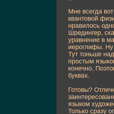
Мне всегда вот
квантовой физи
нравилось одно
Шредингер, ск
уравнение в ма
иероглифы. Ну 
Тут тоньше над
простым языком
конечно. Поэто
буквах.
Готовы? Отличн
заинтересованн
языком художе
Только сразу о