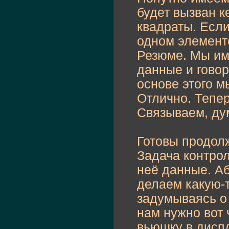
private
fun
будет вызван к
			_point
}
квадраты. Если
}
одном элементе
}
Резюме. Мы име
данные и говор
основе этого м
Отлично. Тепер
Связываем, ду
Готовы продол
Задача контрол
неё данные. А
делаем какую-т
задумываясь о
нам нужно вот 
вьюшку в диспла