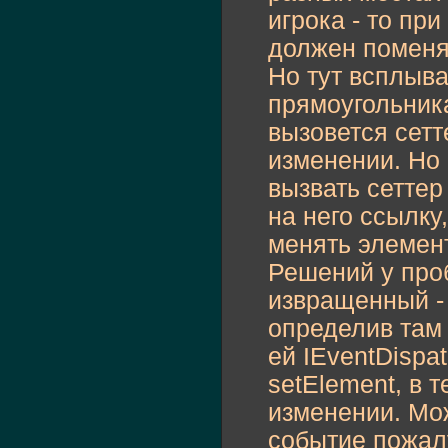
игрока - то пр
должен поменят
Но тут всплыв
прямоугольника
вызовется сетт
изменении. Но 
вызвать сеттер
на него ссылку
менять элемент
Решений у про
извращенный - 
определив там 
ей IEventDispa
setElement, в 
изменении. Мо
событие пожалу