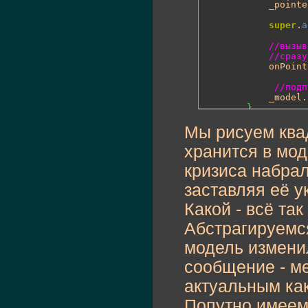
			_point
super
.
a
//вызыв
//сразу
			onPoi
//подп
			_model.
}
Мы рисуем квад
public
func
хранится в мод
//помен
var
 i:
i
кризиса набрал
while
(
//рисуе
заставляя её у
			i = _m
while
(
Какой - всё та
var
				s
Абстрагируемс
				s
				s
модель измени
				s
				
сообщение - м
sup
актуальным как
}
}
Попутно имеем