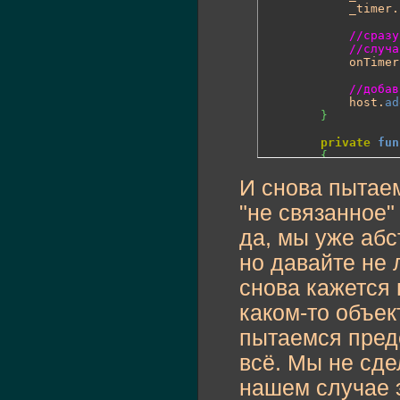
			_timer.
//сразу
//случа
			onTimer
//добав
			host.
ad
}
private
fun
{
//забив
И снова пытаем
var
 i:
i
while
(
"не связанное"
				
}
да, мы уже аб
//говор
но давайте не 
//это к
			_view
снова кажется 
}
каком-то объек
}
пытаемся предс
}
всё. Мы не сде
нашем случае э