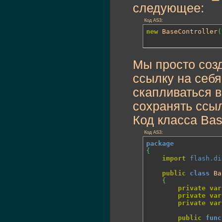
следующее:
Код AS3:
new
 BaseController
(
Мы просто созд
ссылку на себя 
скапливаться 
сохранять ссыл
Код класса Base
Код AS3:
package
{
import
flash.di
public
class
 Ba
{
private
var
private
var
private
var
public
func