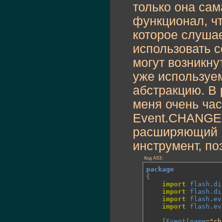
только она сам
функционал, чт
которое слушае
использовать 
могут возникну
уже используем
абстракцию. В 
меня очень час
Event.CHANGE 
расширяющий Ev
инструмент, п
Код AS3:
package
{
import
flash.di
import
flash.di
import
flash.ev
import
flash.ev
[
Event
(
name
="ch