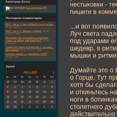
Категории блога
нестыковки - те
Без категории
(17)
пишите в комме
Последние комментарии
...и вот появи
MVC, часть 1: про дубовый стол и сиськи
автор:
gyfak
MVC, часть 2. Лирика и теория.
автор:
Луч света пада
Psycho Tiger
Vkontakte: как пользоваться wall.post,
под ударами ег
нужен ли теперь wall.savePost?
автор:
Himerets
шедевр, в ритм
Тонкости и трюки ActionScript`а, которые...
бесполезны
автор:
Psycho Tiger
мышки и ритмич
Битовые сдвиги vs умножение [UPD]
автор:
S-ed
Архив
Думайте это о 
<
Август 2026
>
о Горце. Тут п
Вс
Пн
Вт
Ср
Чт
Пт
Сб
26
27
28
29
30
31
1
хотя бы сделат
2
3
4
5
6
7
8
и откиньтесь н
9
10
11
12
13
14
15
16
17
18
19
20
21
22
ноги в ботинка
23
24
25
26
27
28
29
столетнего дуб
30
31
1
2
3
4
5
действительно 