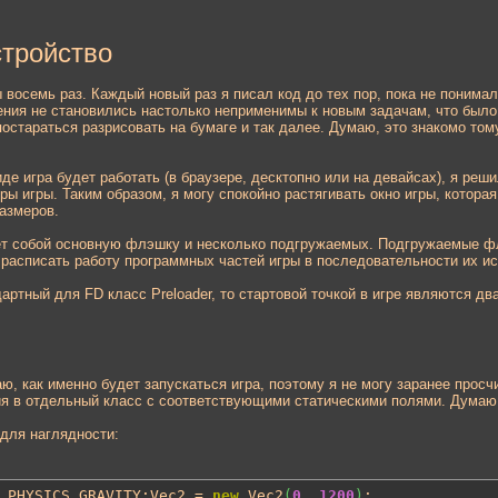
тройство
 восемь раз. Каждый новый раз я писал код до тех пор, пока не понимал,
ния не становились настолько неприменимы к новым задачам, что было
постараться разрисовать на бумаге и так далее. Думаю, это знакомо том
виде игра будет работать (в браузере, десктопно или на девайсах), я ре
ы игры. Таким образом, я могу спокойно растягивать окно игры, котора
азмеров.
ет собой основную флэшку и несколько подгружаемых. Подгружаемые ф
расписать работу программных частей игры в последовательности их ис
дартный для FD класс Preloader, то стартовой точкой в игре являются дв
наю, как именно будет запускаться игра, поэтому я не могу заранее про
ия в отдельный класс с соответствующими статическими полями. Думаю,
 для наглядности:
 PHYSICS_GRAVITY:Vec2 = 
new
 Vec2
(
0
, 
1200
)
;
