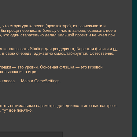
 что структура классов (архитектура), их зависимости и
 бы проще переписать большую часть заново, освежить все в
у, кто один старательно делал большой проект и не имел при
шил использовать Starling для рендеринга, Nape для физики и
не
я, в свою очередь, адекватно смасштабируется. Естественно,
лэшки — это уровни. Основная флэшка — это игровой
пользования в игре.
а класса — Main и GameSettings.
считать оптимальные параметры для движка и игровых настроек.
 тут все понятно.