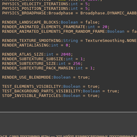
 PHYSICS_VELOCITY_ITERATIONS:
int
 = 
5
;

 PHYSICS_POSITION_ITERATIONS:
int
 = 
5
;

 PHYSICS_BROADPHASE:Broadphase = Broadphase.DYNAMIC_AABB_
 RENDER_LANDSCAPE_BLOCKS:
Boolean
 = false;

 RENDER_ANIMATED_ELEMENTS_FRAMERATE:
int
 = 
20
;

 RENDER_ANIMATED_ELEMENTS_FROM_RANDOM_FRAME:
Boolean
 = fa
 RENDER_TEXTURE_SMOOTHING:
String
 = TextureSmoothing.NONE;
 RENDER_ANTIALIASING:
int
 = 
0
;	

 RENDER_ATLAS_SIZE:
int
 = 
2048
;

 RENDER_SUBTEXTURE_SUBSIZE:
int
 = 
1
;

 RENDER_SUBTEXTURE_SIZE:
int
 = 
256
;

 RENDER_SUBTEXTURE_PACK_MARGIN:
int
 = 
1
;

 RENDER_USE_BLENDMODE:
Boolean
 = true;

 TEST_ELEMENTS_VISIBILITY:
Boolean
 = true;

 TEST_BACKGROUND_PARTS_VISIBILITY:
Boolean
 = true;

 STOP_INVISIBLE_PARTICLES:
Boolean
 = true;
ться, сама программа игры — это набор взаимосвязанных программных ч