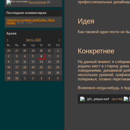
профессиональных дизайнера
Без категории
(1)
Последние комментарии
Идея
Немного о создании своей игры. Часть
первая.
автор:
Hauts
Как-таковой идеи почти не б
Архив
<
Август 2026
>
Вс
Пн
Вт
Ср
Чт
Пт
Сб
Конкретнее
26
27
28
29
30
31
1
2
3
4
5
6
7
8
На данный момент я собираю 
9
10
11
12
13
14
15
родины мест в сторону дома 
16
17
18
19
20
21
22
поведениями, динамикой дейс
23
24
25
26
27
28
29
нескольких уровней, графика
побережья, плавно перетека
30
31
1
2
3
4
5
Возможно когда-нибудь я буд
gfx_player.swf
(14.0 Кб)