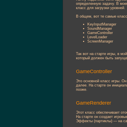
определенную задачу. В мое
класс для загрузки уровней.
В общем, вот те самые класс
KeyInputManager
SoundManager
GameController
LevelLoader
ScreenManager
Так вот на старте игры, в м
который должен быть запущен
GameController
Это основной класс игры. Он
далее. На старте он инициал
позже.
GameRenderer
Этот класс обеспечивает от
На старте он создает игровы
Эффекты (партиклы) — на сам