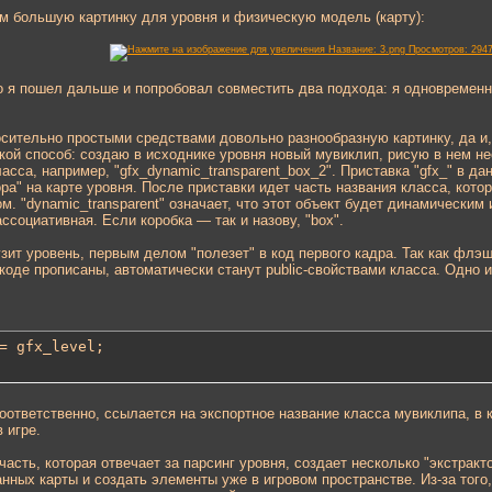
м большую картинку для уровня и физическую модель (карту):
Но я пошел дальше и попробовал совместить два подхода: я одновремен
носительно простыми средствами довольно разнообразную картинку, да 
кой способ: создаю в исходнике уровня новый мувиклип, рисую в нем н
асса, например, "gfx_dynamic_transparent_box_2". Приставка "gfx_" в д
ра" на карте уровня. После приставки идет часть названия класса, кото
м. "dynamic_transparent" означает, что этот объект будет динамическим
ссоциативная. Если коробка — так и назову, "box".
рузит уровень, первым делом "полезет" в код первого кадра. Так как флэ
коде прописаны, автоматически станут public-свойствами класса. Одно и
= gfx_level;
оответственно, ссылается на экспортное название класса мувиклипа, в 
 игре.
часть, которая отвечает за парсинг уровня, создает несколько "экстракт
нных карты и создать элементы уже в игровом пространстве. Из-за тог