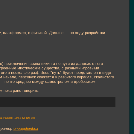
у, платформер, с физикой. Дальше — по ходу разработки.
) приключения воина-викинга по пути из далеких от его
астроенные мистические существа, с разными игровыми
го в несколько раз). Весь "путь" будет представлен в виде
м начале, персонаж окажется у разбитого корабля, скалистого
 — нечто среднее между самострелом и дробовиком.
 пока рано говорить.
стратор
oneappleinbox