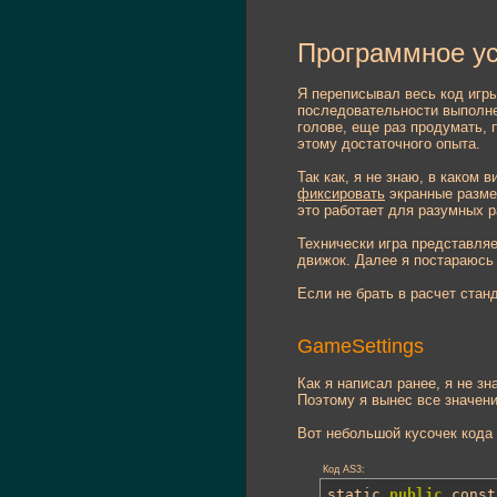
Программное ус
Я переписывал весь код игры
последовательности выполне
голове, еще раз продумать, 
этому достаточного опыта.
Так как, я не знаю, в каком 
фиксировать
экранные размер
это работает для разумных р
Технически игра представля
движок. Далее я постараюсь 
Если не брать в расчет стан
GameSettings
Как я написал ранее, я не з
Поэтому я вынес все значен
Вот небольшой кусочек кода
Код AS3:
static 
public
 const