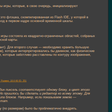
ы игры, которые, в свою очередь, инициализируют
это флэшка, скомпилированная из Flash IDE, у которой в
ь код в первом кадре основной временной шкалы.
 игры состояла из квадратно-ограниченых областей, собраных
ской карты.
иант). Для второго случая — необходимо хранить большую
в), которые интерпретировались бы движком, как физические
, которые заботливо расставлены по контуру изображения,
один пиксель соответствует одному блоку, а цвет этого
Но пришлось бы сделать и редактор ко всему этому. Для
ипа блоков. Например, если показываем землю —
ьтат.
у (по размерам) было бы проблематично внедрять.