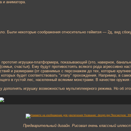
 и аниматора.
ыло. Были некоторые соображения относительно геймпэя — 2д, вид сбок
прототип игрушки-платформера, показывающей (это, наверное, банально
(семьи, счастья). Ему будут противостоять всякого рода агрессивно н
твий и размерами (от сравнимых с персонажем до тех, которые крупнее е
 которых будет соответствовать "этапу" прохождения. Например, в само
ющего в густой лес, населенный всякими монстрами. В качестве оружия
у дополнять игрушку возможностью мультиплеерного режима. Но об этом
Предварительный дизайн. Рисовал очень классный иллю