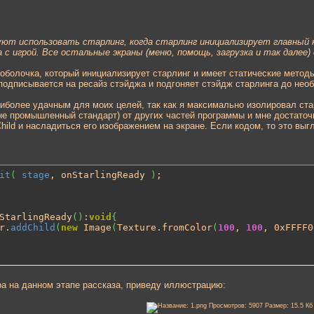
ют использовать старлинг, когда старлинг инициализирует главный класс 
а с игрой. Все остальные экраны (меню, помощь, загрузка и так дале
-оболочка, который инициализирует старлинг и имеет статические методы ти
 подписывается на ресайз стэйджа и подгоняет стэйдж старлинга до нео
иболее удачным для моих целей, так как я максимально изолировал стар
, не промышленный стандарт) от других частей программы и мне достато
Child и насладиться его изображением на экране. Если кодом, то это выг
it
(
stage
, onStarlingReady 
)
;

StarlingReady
(
)
:
void
{
r.
addChild
(
new
 Image
(
Texture.fromColor
(
100
, 
100
, 0xFFFF0
ра на данном этапе рассказа, приведу иллюстрацию: