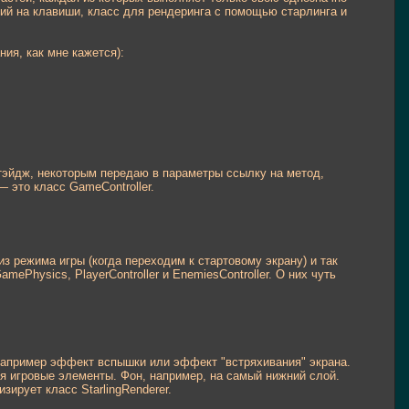
ий на клавиши, класс для рендеринга с помощью старлинга и
ия, как мне кажется):
стэйдж, некоторым передаю в параметры ссылку на метод,
— это класс GameController.
из режима игры (когда переходим к стартовому экрану) и так
Physics, PlayerController и EnemiesController. О них чуть
 например эффект вспышки или эффект "встряхивания" экрана.
ся игровые элементы. Фон, например, на самый нижний слой.
ирует класс StarlingRenderer.