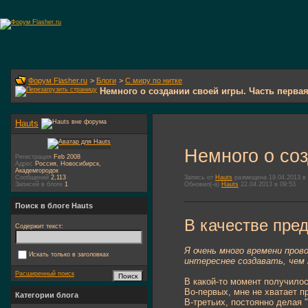
Форум Flasher.ru
>
Блоги
>
С миру по нитке
Немного о создании своей игры. Часть первая
Hauts
Немного о соз
Регистрация
Feb 2008
Адрес
Россия, Новосибирск,
Академгородок
Запись от
Hauts
размещена 19.04.2013 в 
Сообщений
2,113
Обновил(-а)
Hauts
22.04.2013 в 09:53
Записей в блоге
1
Поиск в блоге Hauts
В качестве пре
Содержит текст:
Я очень много времени пров
Искать только в заголовках
интереснее создавать, чем 
Расширенный поиск
В какой-то момент получилос
Во-первых, мне не хватает п
Категории блога
В-третьих, постоянно делая 