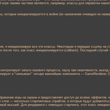
й игре такими частями являются, например, классы для обработки нажат
ы, которые инициализируются в мэйне (их назначение очевидно из назван
эйне, я инициализирую все эти классы. Некоторым я передаю ссылку на 
 после того, как класс инициализируется (callback). Последний случай 
 контролирует запуск игрового процесса, паузу при неактивности, выход 
изирует и "связывает" четыре важнейших компонента — GameRenderer, Game
ображение игры на экране и предоставляет доступ до всяких эффектов,
е слои — несколько старлинговых спрайтов, в которые будут добавлять
ый высший. Для рендеринга с помощью старлинга, этот класс инициализ