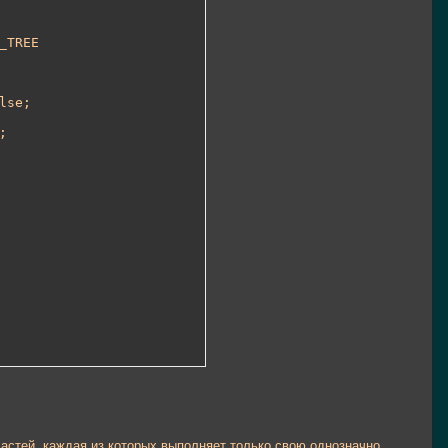
TREE

lse;



астей, каждая из которых выполняет только свою однозначно