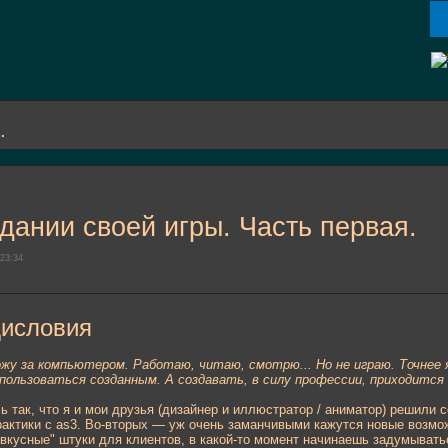
.
дании своей игры. Часть первая.
23:34
дисловия
ожу за компьютером. Работаю, читаю, смотрю... Но не играю. Точнее 
пользоваться созданным. А создавать, в силу профессии, приходится 
ь так, что я и мои друзья (дизайнер и иллюстратор / аниматор) решили 
рактики с as3. Во-вторых — уж очень заманчивыми кажутся новые возмо
"вкусные" штуки для клиентов, в какой-то момент начинаешь задумывать