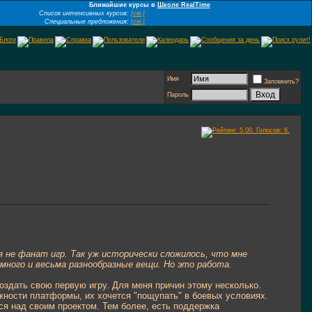
Ближайшие курсы в
Школе RealTime
Список интенсивных курсов:
[см.]
Специальные предложения:
[см.]
Имя
Запомнить?
Пароль
я не фанат игр. Так уж исторически сложилось, что мне
много и весьма разнообразные вещи. Но это работа.
создать свою первую игру. Для меня причин этому несколько.
жности платформы, их хочется "пощупать" в боевых условиях.
ся над своим проектом. Тем более, есть поддержка