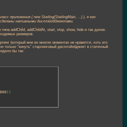
приложения ( new Starling(StarlingMain, ...) ), я его
е) сделаны нативными дисплэйобджектами.
па addChild, addChildAt, start, stop, show, hide и так далее.
бходимых размеров.
линг (который мне во многих моментах не нравится, хоть его
чно только "кинуть" старлинговый дисплэйобджект в статичный
лядело бы так:
000
)
)