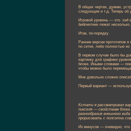
В общих чертах, думаю, уст
следующие и т.д. Теперь об 
Игровой уровень — это .swf-
библиотеке лежат несколько 
Итак, по-порядку.
Ранние версии прототипов я 
по сетке, либо полностью и
В первом случае было бы дов
картинку для графики уровн
блоки. Иными словами — пок
чтобы можно было перемеща
Мне довольно сложно описат
Первый вариант — используе
Кстати я рассматривал вари
пикселя — свойствам блока.
разнообразия внешнего вида
прорисовать с полсотни со
Из минусов — очевидно, что 