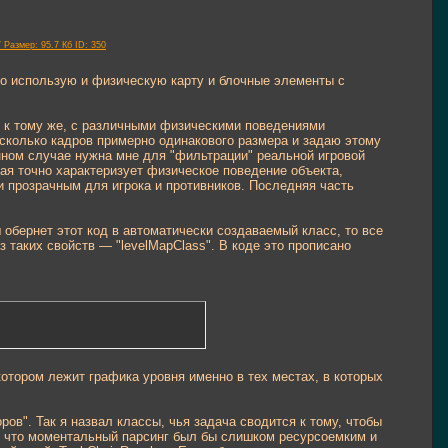
но использую и физическую карту и блочные элементы с
и, к тому же, с различными физическими поведениями
есколько кадров примерно одинакового размера и задаю этому
анном случае нужна мне для "фильтрации" реальной игровой
рая точно характеризует физическое поведение объекта,
 и прозрачным для игрока и противников. Последняя часть
ш обернет этот код в автоматически создаваемый класс, то все
з таких свойств — "levelMapClass". В коде это прописано
котором лежит графика уровня именно в тех местах, в которых
оров". Так я назвал классы, чья задача сводится к тому, чтобы
о, что моментальный парсинг был бы слишком ресурсоемким и