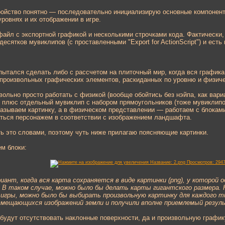
ройство понятно — последовательно инициализирую основные компонент
уровнях и их отображении в игре.
файл с экспортной графикой и несколькими строчками кода. Фактически, 
десятков мувиклипов (с проставленными "Export for ActionScript") и ест
пытался сделать либо с рассчетом на плиточный мир, когда вся графика
з произвольных графических элементов, раскиданных по уровню и физиче
ольно просто работать с физикой (вообще обойтись без нэйпа, как вар
я плюс отдельный мувиклип с набором прямоугольников (тоже мувиклипо
азываем картинку, а в физическом представлении — работаем с блоками
ться персонажем в соответствии с изображением ландшафта.
ь это словами, поэтому чуть ниже прилагаю поясняющие картинки.
м блоки:
ант, когда вся карта сохраняется в виде картинки (png), у которой 
 В таком случае, можно было бы делать карты гигантского размера. 
 игры, можно было бы выбирать произвольную картинку для каждого т
вмещающихся изображений земли и получили вполне приемлемый резул
будут отсутствовать наклонные поверхности, да и произвольную график