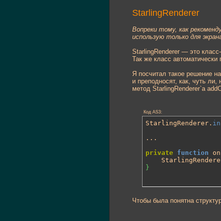
StarlingRenderer
Вопреки тому, как рекоменду
использую только для экран
StarlingRenderer — это класс
Так же класс автоматически
Я посчитал такое решение на
и преподносят, как, чуть ли
метод StarlingRenderer`а add
Код AS3:
StarlingRenderer.
in
...

private
function
 on
	StarlingRendere
}
Чтобы была понятна структу