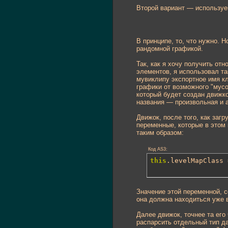
Второй вариант — используе
В принципе, то, что нужно. 
рандомной графикой.
Так, как я хочу получить от
элементов, я использовал та
мувиклипу экспортное имя кл
графики от возможного "мусо
который будет создан движко
названия — произвольная и а
Движок, после того, как заг
переменные, которые в этом 
таким образом:
Код AS3:
this
.levelMapClass 
Значение этой переменной, с
она должна находиться уже в
Далее движок, точнее та его 
распарсить отдельный тип да