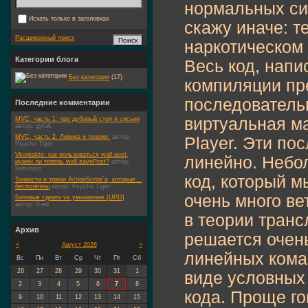
нормальных си
Искать только в заголовках
скажу иначе: т
Расширенный поиск
наркотическом
Категории блога
Весь код, напи
Без категории
(17)
компиляции пре
последователь
Последние комментарии
виртуальная ма
MVC, часть 1: про дубовый стол и сиськи
автор:
gyfak
MVC, часть 2. Лирика и теория.
автор:
Player. Эти п
Psycho Tiger
Vkontakte: как пользоваться wall.post,
линейно. Небол
нужен ли теперь wall.savePost?
автор:
Himerets
код, который 
Тонкости и трюки ActionScript`а, которые...
бесполезны
автор:
Psycho Tiger
очень много ве
Битовые сдвиги vs умножение [UPD]
автор:
S-ed
в теории тран
Архив
решается очень
<
Август 2026
>
линейных коман
Вс
Пн
Вт
Ср
Чт
Пт
Сб
26
27
28
29
30
31
1
виде условных
2
3
4
5
6
7
8
кода. Проще го
9
10
11
12
13
14
15