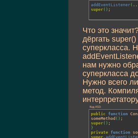
addEventListener
(
..
super
(
)
;
Что это значит
дёргать super()
суперкласса. Н
addEventListen
нам нужно обра
суперкласса до
Нужно всего л
метод. Компиля
интерпретатору
Код AS3:
public
function
 Con
someMethod
(
)
super
(
)
}
private
function
 so
super
.
addEventListe