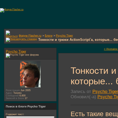
Форум Flasher.ru
>
Блоги
>
Psycho Tiger
Тонкости и трюки ActionScript`а, которые... 
« Vkontakte:
Psycho Tiger
Тонкости и 
которые...
Регистрация
Jun 2005
Запись от
Psycho Tige
Адрес
Toronto
Сообщений
6,600
Обновил(-а)
Psycho Ti
Записей в блоге
17
Поиск в блоге Psycho Tiger
Есть такие вещи
Содержит текст: