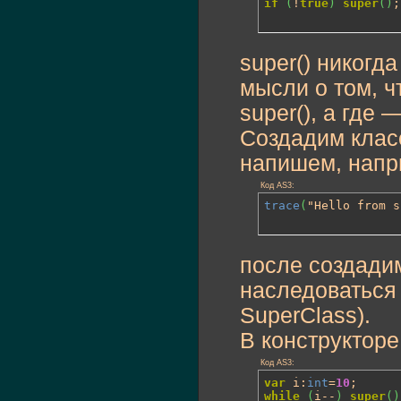
if
(
!
true
)
super
(
)
;
super() никогда
мысли о том, ч
super(), а где 
Создадим класс
напишем, напр
Код AS3:
trace
(
"Hello from s
после создадим
наследоваться 
SuperClass).
В конструктор
Код AS3:
var
 i:
int
=
10
while
(
i--
)
super
(
)