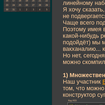
16
17
18
19
20
21
22
линейному набо
23
24
25
26
27
28
29
Я хочу сказать
30
31
1
2
3
4
5
не подвергаетс
Чаще всего по
Поэтому имея 
какой-нибудь р
подойдёт) мы 
вакханалию... 
Но нет, сегодня
можно скомпили
1) Множествен
Наш участник
том, что можно
конструктор суп
Код AS3: