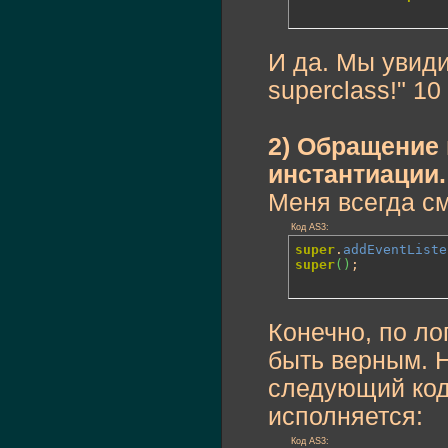
И да. Мы увиди
superclass!" 10
2) Обращение 
инстантиации.
Меня всегда см
Код AS3:
super
.
addEventListe
super
(
)
;
Конечно, по ло
быть верным. Н
следующий код
исполняется:
Код AS3: