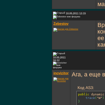
ма
10.05.2011 12:15
Zebestov
Вр
ко
ее
ка
10.05.2011
16:12
incvizitor
Ага, а еще 
Код AS3:
public
 dynamic
trace
(
"Ы"
)
}