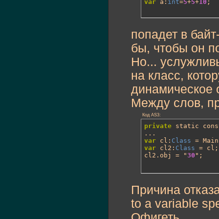
var
 a:
int
=
5
+
5
+
10
;
попадет в байт
бы, чтобы он п
Но... услужлив
на класс, кото
динамическое о
Между слов, пр
Код AS3:
private
 static cons
var
 cl:
Class
var
 cl2:
Class
 = cl;

cl2.obj = "
30
";
Причина отказа 
to a variable sp
Офигеть.