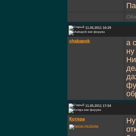
Па
Обн
11.05.2011 16:29
chabapok
а 
ну
Ни
де
да
фу
об
11.05.2011 17:54
Котяра
Ну
от