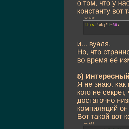
о том, что у н
константу вот т
Код AS3:
this
[
"obj"
]
=
30
;
и... вуаля.
Но, что странн
во время её из
5) Интересны
Я не знаю, как 
кого не секрет
достаточно низ
компиляций он
Вот такой вот к
Код AS3: