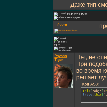
Даже тип см
21.11.2011 15:31
in4core
пр
21.11.2011
19:51
Psycho
Нет, не опе
Tiger
При подоб
во время к
решает луч
Код AS3:
this
[
"obj"
]
=
trace
(
this
[
"