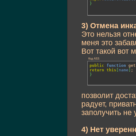
}
3) Отмена инк
Это нельзя отн
меня это забав
Вот такой вот м
Код AS3:
public
function
 get
return
this
[
name
]
}
позволит доста
радует, приват
заполучить не 
4) Нет уверен