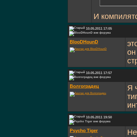
И компилято
10.05.2011 17:05
BlooDHounD
эт
он
ст
10.05.2011 17:57
Волгоградец
Я 
ти
ин
10.05.2011 19:50
Psycho Tiger
Не