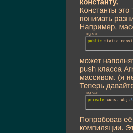
константу.
Константы это 
понимать разни
Например, мас
Код AS3:
public
 static const
может наполня
push класса Ar
массивом. (я н
Теперь давайте
Код AS3:
private
 const obj:
S
Попробовав её
компиляции. Э