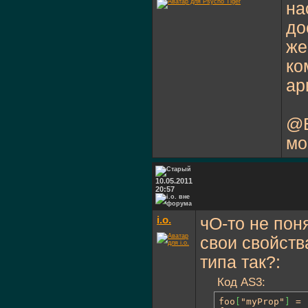
на
до
же
ко
ар
@B
мо
10.05.2011
20:57
i.o.
чО-то не пон
свои свойств
типа так?:
Код AS3:
foo
[
"myProp"
]
 = 