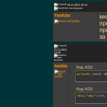
15.11.2011 22:11
PainKiller
мн
пр
пр
за
21.11.2011
14:45
kackbip
Код AS3:
private
 const o
Код AS3:
this
[
"obj"
]
=
30
;