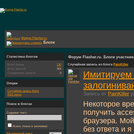
Форум Flasher.ru
Блоги
Статистика блогов
Форум Flasher.ru. Блоги участни
Случайная запись из блога
PainKiller
Всего блогов
130
Всего записей
564
Имитируем 
Сегодняшних записей
0
залогиниван
Опции
Случайная запись блога
Запись от
PainKiller
р
RSS лента
Некоторое вре
Поиск в блогах
получить acce
Содержит текст:
браузера. Мо
Искать только в заголовках
без ответа и я
Расширенный поиск