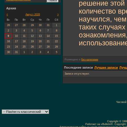
решение этой
Архив
количество вр
<
Август 2026
>
научился, чем
Вс
Пн
Вт
Ср
Чт
Пт
Сб
таких случаях
26
27
28
29
30
31
1
2
3
4
5
6
7
8
ознакомления,
9
10
11
12
13
14
15
использование
16
17
18
19
20
21
22
23
24
25
26
27
28
29
30
31
1
2
3
4
5
Размещено в
Без категории
Последние записи
Лучшие записи
Лучш
Записи отсутствуют.
Часовой
Copyright © 19
Работает на vBulletin®. Copyright 