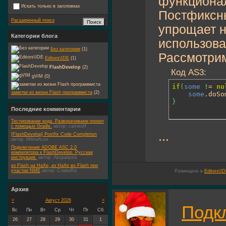
функционал
Искать только в заголовках
Постфиксны
Расширенный поиск
упрощает н
Категории блога
использова
Без категории
(1)
Рассмотрим
Editors\IDE
(1)
FlashDevelop
(2)
Код AS3:
gVIM (0)
if
(
some
!
= 
nu
заметки из жизни Flash программиста
(2)
some
.doSo
}
Последние комментарии
Тестирование кода. Разворачиваем проект
с помощью Gradle.
автор:
carrotoff
...
[FlashDevelop] Postfix Code Completion
автор:
MikroAcse
Подключение ADOBE ASC 2.0
компилятора к FlashDevelop. Русская
инструкция.
автор:
Akopalipsis
из Flash на HaXe, из HaXe во Flash при
участии NME
автор:
СлаваRa
Размещено в
Editors\I
Архив
<
Август 2026
>
Подк
Вс
Пн
Вт
Ср
Чт
Пт
Сб
26
27
28
29
30
31
1