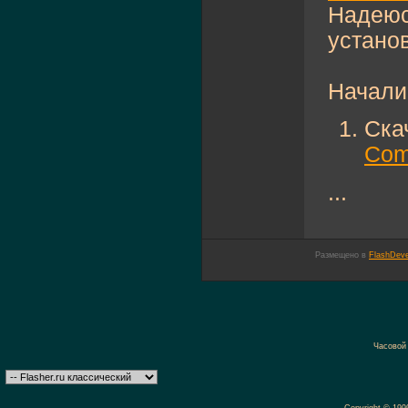
Надеюс
устано
Начали
Ска
Comp
...
Размещено в
FlashDeve
Часовой