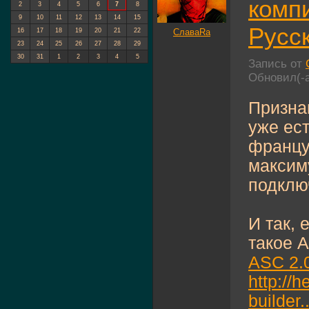
компи
2
3
4
5
6
7
8
9
10
11
12
13
14
15
Русс
СлаваRa
16
17
18
19
20
21
22
23
24
25
26
27
28
29
30
31
1
2
3
4
5
Запись от
Обновил(-
Призна
уже ест
францу
максим
подклю
И так, 
такое 
ASC 2.
http://
builder..