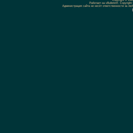
Copyright © 19
Работает на vBulletin®. Copyright 
Администрация сайта не несёт ответственности за л