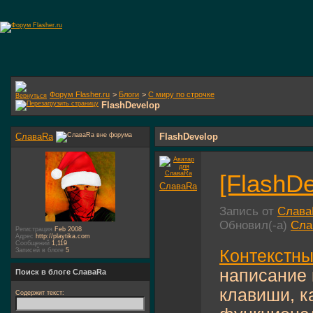
Форум Flasher.ru
>
Блоги
>
С миру по строчке
FlashDevelop
СлаваRa
FlashDevelop
[FlashDe
СлаваRa
Запись от
Слава
Обновил(-а)
Сла
Регистрация
Feb 2008
Адрес
http://playtika.com
Сообщений
1,119
Контекстны
Записей в блоге
5
написание 
Поиск в блоге СлаваRa
клавиши, к
Содержит текст: