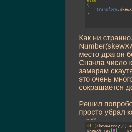
else
{
transform
.skewX
}
Как ни странно,
Number(skewXAr
место драгон б
Сначла число к
замерам скаут
это очень мног
сокращается до
Решил попробов
просто убрал к
Код AS3:
if
(
skewXArray
[
0
]
 =
skewXArray
[
0
]
 == sk