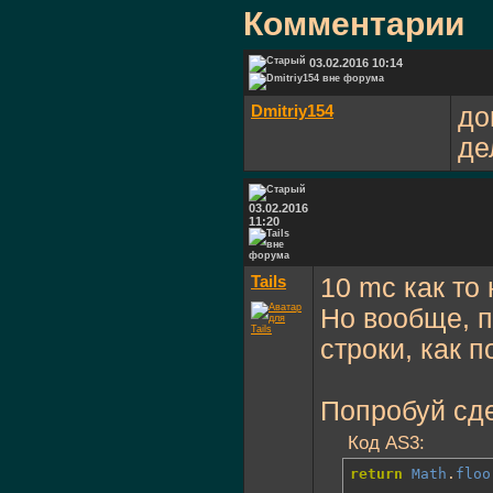
Комментарии
03.02.2016 10:14
Dmitriy154
до
де
03.02.2016
11:20
Tails
10 mc как то
Но вообще, п
строки, как п
Попробуй сде
Код AS3:
return
Math
.
floo