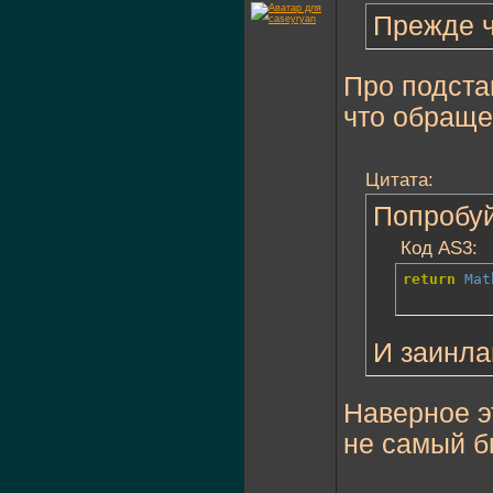
Прежде ч
Про подста
что обраще
Цитата:
Попробуй
Код AS3:
return
Mat
И заинла
Наверное эт
не самый б