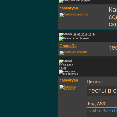
caseyryan
Ка
со
ск
26.02.2016 12:54
СлаваRa
те
26.02.2016
16:42
caseyryan
Цитата:
тесты в 
Код AS3:
public
functi