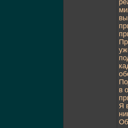
ре
ми
вы
пр
пр
Пр
уж
по
ка
об
По
в 
пр
Я 
ни
Об