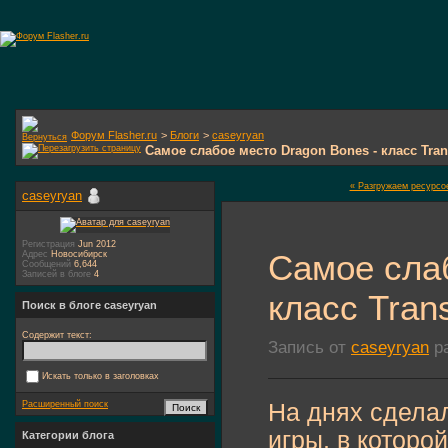
Форум Flasher.ru
>
Блоги
>
caseyryan
Самое слабое место Dragon Bones - класс Tran
« Разгружаем ресурсо
caseyryan
Регистрация
Jun 2012
Самое слаб
Адрес
Новосибирск
Сообщений
6,644
Записей в блоге
4
класс Trans
Поиск в блоге caseyryan
Содержит текст:
Запись от
caseyryan
ра
Искать только в заголовках
На днях сдела
Расширенный поиск
игры, в которо
Категории блога