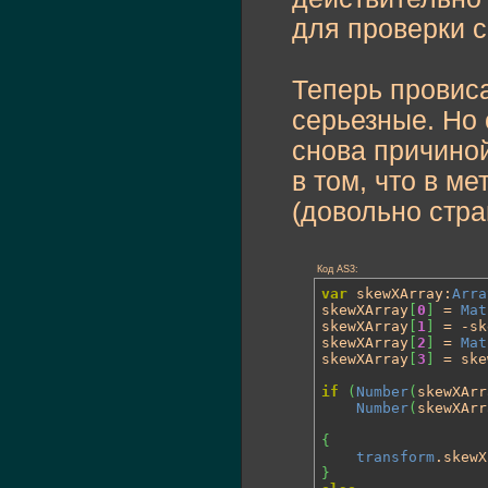
для проверки с
Теперь провис
серьезные. Но 
снова причино
в том, что в ме
(довольно стра
Код AS3:
var
 skewXArray:
Arra
skewXArray
[
0
]
 = 
Mat
skewXArray
[
1
]
 = -sk
skewXArray
[
2
]
 = 
Mat
skewXArray
[
3
]
 = ske
if
(
Number
(
skewXArr
Number
(
skewXArr
{
transform
.skewX
}