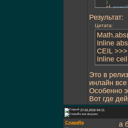
}
	tf.
append
Результат:
}
[
Inline
]
public
 static
Цитата:
return
va
}
Math.abs(
[
Inline
]
public
Inline ab
 static
return
in
CEIL >>>M
}
Inline cei
Это в рели
инлайн все
Особенно э
Вот где де
27.02.2016 04:11
СлаваRa
а 