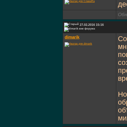
де
Обн
27.02.2016 15:16
dimarik
Со
мн
по
со
пр
вр
Но
об
об
ми