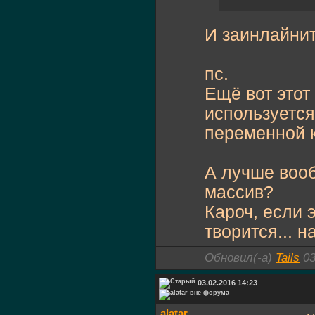
И заинлайнит
пс.
Ещё вот этот
используется
переменной к
А лучше вооб
массив?
Кароч, если 
творится... 
Обновил(-а)
Tails
03
03.02.2016 14:23
alatar