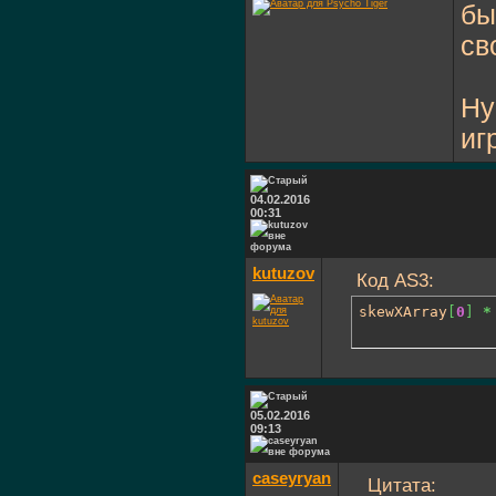
бы
св
Ну
иг
04.02.2016
00:31
kutuzov
Код AS3:
skewXArray
[
0
]
*
05.02.2016
09:13
caseyryan
Цитата: