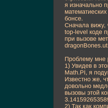
я изначально п
математиеских 
бонсе.
Сначала вижу, 
top-level коде
при вызове мет
dragonBones.uti
Проблему мне р
1) Увидев в эт
Math.PI, я под
Известно же, чт
довольно медл
вызовы этой ко
3.14159265358
2) Так как комп