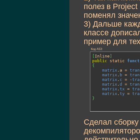
полез в Project 
поменял значен
3) Дальше кажд
классе дописал 
пример для тех 
Код AS3:
[
Inline
]
public
 static 
funct
{
matrix
.a = 
tran
matrix
.
b
 = 
tran
matrix
.
c
 = -
tra
matrix
.
d
 = 
tran
matrix
.
tx
 = 
tra
matrix
.
ty
 = 
tra
}
Сделал сборку
декомпилятором
действительно 