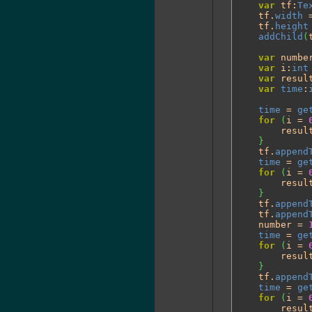
var
 tf:
Te
	tf.
width
 
	tf.
height
addChild
(
var
 numbe
var
 i:
int
var
 resul
var
time
:
time
 = 
ge
for
(
i = 
		resu
}
	tf.
append
time
 = 
ge
for
(
i = 
		resu
}
	tf.
append
	tf.
append
	number = 
time
 = 
ge
for
(
i = 
		resu
}
	tf.
append
time
 = 
ge
for
(
i = 
		resu