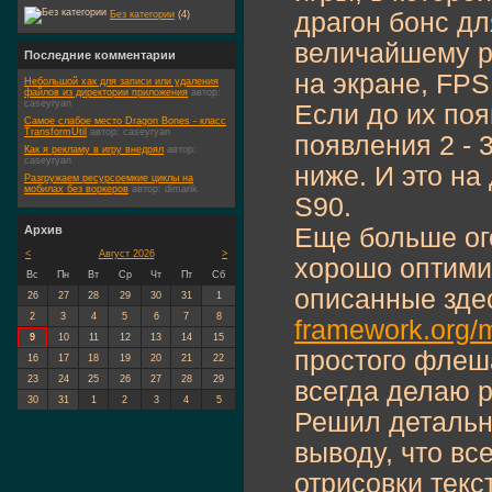
драгон бонс дл
Без категории
(4)
величайшему р
Последние комментарии
на экране, FPS
Небольшой хак для записи или удаления
файлов из директории приложения
автор:
caseyryan
Если до их поя
Самое слабое место Dragon Bones - класс
TransformUtil
автор:
caseyryan
появления 2 - 3
Как я рекламу в игру внедрял
автор:
caseyryan
ниже. И это н
Разгружаем ресурсоемкие циклы на
мобилах без воркеров
автор:
dimarik
S90.
Еще больше ого
Архив
<
Август 2026
>
хорошо оптими
Вс
Пн
Вт
Ср
Чт
Пт
Сб
описанные зд
26
27
28
29
30
31
1
2
3
4
5
6
7
8
framework.org/m
9
10
11
12
13
14
15
простого флеша
16
17
18
19
20
21
22
23
24
25
26
27
28
29
всегда делаю 
30
31
1
2
3
4
5
Решил детальн
выводу, что вс
отрисовки текс