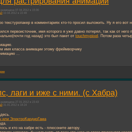
для растрирования анимаций
размещена 07.04.2012 в 15:00
a3
10.04.2012 в 22:49
ро текстуропакер в комментариях кто-то просил выложить. Ну я его вот
лся первоисточник, имя которого я уже давно потерял, так как от него
чально(почти год назад) это был пакет от
touchmypixel
. Потом раза четы
имацию.
ем имя класса анимации этому фреймворчику
нимацию ...
ории
с, лаги и иже с ними. (с Хабра)
размещена 27.01.2012 в 23:43
a3
31.01.2012 в 18:24
здесь.
ы или ЭлектроКардиоГама
юда.
ось и кто на хабре есть - плюсоните автору.