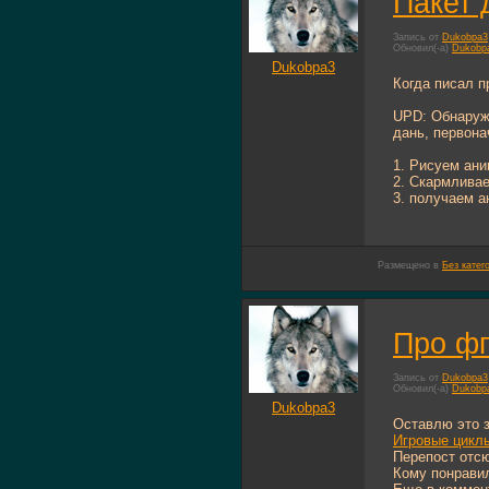
Пакет 
Запись от
Dukobpa3
Обновил(-а)
Dukobp
Dukobpa3
Когда писал п
UPD: Обнаружи
дань, первона
1. Рисуем ан
2. Скармлива
3. получаем а
Размещено в
Без катег
Про фп
Запись от
Dukobpa3
Обновил(-а)
Dukobp
Dukobpa3
Оставлю это 
Игровые цикл
Перепост отс
Кому понравил