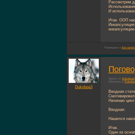
Рассмотрим д
Использование
И использован
Итак. ООП нас
Инкапсуляция 
инкапсуляцию 
Размещено в
Без катег
Погово
Запись от
Dukobpa3
Обновил(-а)
Dukobp
Dukobpa3
Вводная стате
Смотивировать
Начинаю цикл 
Вводная:
Нашелся након
Итак.
Один из основ