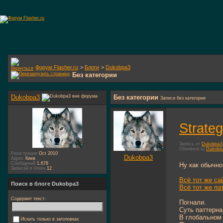
Форум Flasher.ru
>
Блоги
>
Dukobpa3
Без категории
Dukobpa3
Без категории
Записи без категории
Strate
Запись от
Dukobpa3
Обновил(-а)
Dukobp
Регистрация
Oct 2010
Dukobpa3
Адрес
Киев
Сообщений
1,678
Ну как обычно
Записей в блоге
12
Всё тот же са
Поиск в блоге Dukobpa3
Всё тот же па
Содержит текст:
Погнали.
Суть паттерна
В глобальном 
Искать только в заголовках