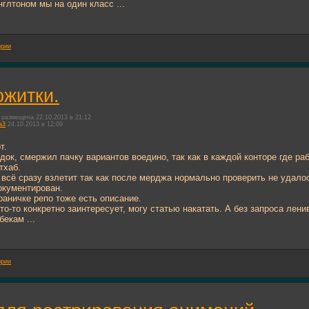
нглтоном мы на один класс ...
ории
житки.
размещена 22.10.2013 в 21:12
a3
24.10.2013 в 12:09
т.
док, смержил пачку вариантов воедино, так как в каждой конторе где ра
тхаб.
 всё сразу взлетит так как после мерджа нормально проверить не удалос
окументирован.
раничке репо тоже есть описание.
что-то конкретно заинтересует, могу статью накатать. А без запроса лени
екам ...
ории