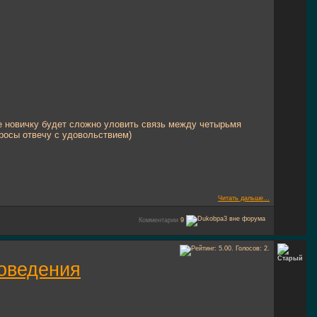
же новичку будет сложно уловить связь между четырьмя
просы отвечу с удовольствием)
Читать дальше...
Комментарии
9
поведения