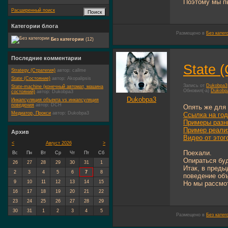
Поэтому мы п
Расширенный поиск
Категории блога
Размещено в
Без катег
Без категории
(12)
Последние комментарии
State 
Strategy (Стратегия)
автор:
callme
State (Состояние)
автор:
Akopalipsis
Запись от
Dukobpa3
State-machine (конечный автомат, машина
Обновил(-а)
Dukobp
состояний)
автор:
Dukobpa3
Dukobpa3
Инкапсуляция объекта vs инкапсуляция
поведения
автор:
DCH
Опять же для 
Медиатор, Прокси
автор:
Dukobpa3
Ссылка на год
Примеры разн
Пример реали
Архив
Видео от этог
<
Август 2026
>
Поехали.
Вс
Пн
Вт
Ср
Чт
Пт
Сб
Опираться буд
26
27
28
29
30
31
1
Итак, в пред
2
3
4
5
6
7
8
поведение объ
9
10
11
12
13
14
15
Но мы рассмот
16
17
18
19
20
21
22
23
24
25
26
27
28
29
30
31
1
2
3
4
5
Размещено в
Без катег