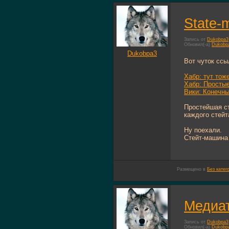
State-
Запись от
Dukobpa3
Обновил(-а)
Dukobp
Dukobpa3
Вот чуток ссы
Хабр: тут тож
Хабр: Простые
Вики: Конечн
Простейшая ст
каждого стейт
Ну поехали.
Стейт-машина 
Размещено в
Без катег
Медиат
Запись от
Dukobpa3
Обновил(-а)
Dukobp