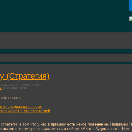
gy (Стратегия)
размещена 27.12.2013 в 18:40
a3
02.01.2014 в 06:45
 затравочка:
йтик с кодом на плюсах
ттернкрафт с его стратегией
 стратегии в том что у нас к примеру есть некое
поведение
. Например "
смысле с точки зрения системы нам побоку КАК мы будем качать. Нам в