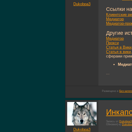
Dukobpa3
Ссылки на
Клиентские р
Медиатор
Медиатор-прок
Другие ис
Медиатор
Прокси
Статья в Вики
Статья в вики
сферами приме
Медиат
...
Размещено в
Без катег
Инкапс
Запись от
Dukobpa3
Обновил(-а)
Dukobp
Dukobpa3