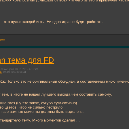
ариях хотелось бы услышать от всех кто чего из этого применяет каса
________________________________________________________________
— это пульс каждой игры. Ни одна игра не будет работать ...
ории
an тема для FD
размещена 06.01.2012 в 19:28
a3
07.10.2013 в 04:41
бж. Только это не оригинальный обсидиан, а составленный мною именно 
 тем, в итоге не нашел лучшего выхода чем составить самому.
щие глаз (ну это такое, сугубо субъективно)
ого цветов, чтоб не сильно пестрило
емя все важные моменты должны быть выделены.
стандартную тему. Много моментов сделал ...