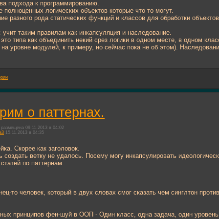
ва подхода к программированию.
 полноценных логических объектов которые что-то могут.
ие разного рода статических функций и классов для обработки объектов
 учит таким правилам как инкапсуляция и наследование.
это типа как объединить некий срез логики в одном месте, в одном кла
на уровне модулей, к примеру, но сейчас пока не об этом). Наследование
ории
рим о паттернах.
размещена 09.11.2013 в 04:02
a3
15.11.2013 в 04:35
йка. Скорее как заголовок.
 создать ветку не удалось. Посему могу инкапсулировать идеологическ
статей по паттернам.
ец-то человек, который в двух словах смог сказать чем синглтон прот
ных принципов фен-шуй в ООП - Один класс, одна задача, один уровень