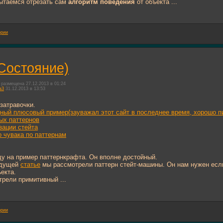
ытаемся отрезать сам
алгоритм поведения
от объекта ...
ории
(Состояние)
размещена 27.12.2013 в 01:24
a3
31.12.2013 в 13:53
затравочки.
ный плюсовый пример(зауважал этот сайт в последнее время, хорошо п
ых паттернов
зации стейта
о чувака по паттернам
у на пример паттернкрафта. Он вполне достойный.
ыдущей
статье
мы рассмотрели паттерн стейт-машины. Он нам нужен если
екта.
рели примитивный ...
ории