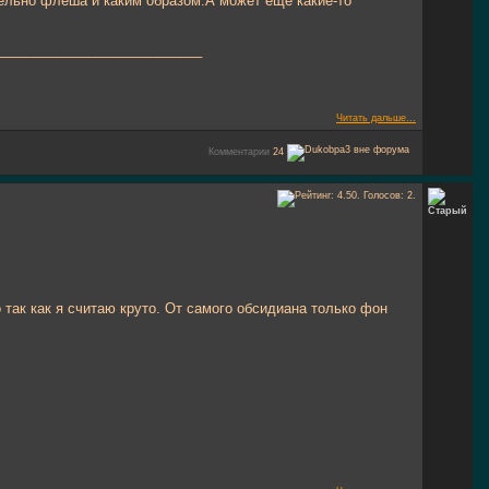
тельно флеша и каким образом.А может еще какие-то
___________________________
Читать дальше...
Комментарии
24
так как я считаю круто. От самого обсидиана только фон