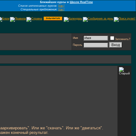
Ближайшие курсы в
Школе RealTime
Список интенсивных курсов:
[см.]
Специальные предложения:
[см.]
Имя
Запомнить?
Пароль
заархивировать". Или же "скачать". Или же "двигаться".
ажен конечный результат.