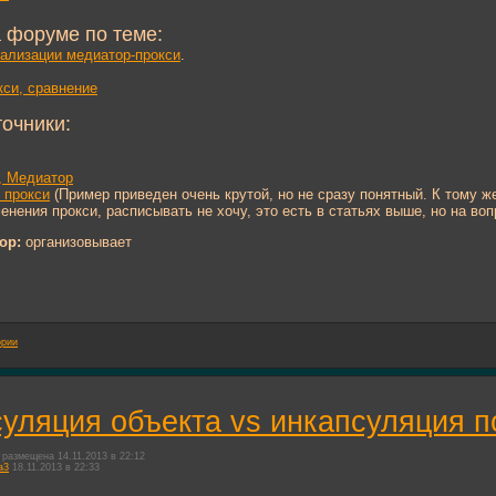
 форуме по теме:
еализации медиатор-прокси
.
си, сравнение
точники:
, Медиатор
, прокси
(Пример приведен очень крутой, но не сразу понятный. К тому 
нения прокси, расписывать не хочу, это есть в статьях выше, но на во
ор:
организовывает
ории
уляция объекта vs инкапсуляция 
размещена 14.11.2013 в 22:12
a3
18.11.2013 в 22:33