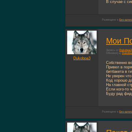
В случае с си
Размещено в
Без катег
Мои По
Запись от
Dukobpa3
Обновил(-а)
Dukobp
Dukobpa3
Собственно во
Привел в поря
битбакета в ги
Не уверен что
Код хорошо д
На главной ст
Если кого-то 
Буду рад фидб
Размещено в
Без катег