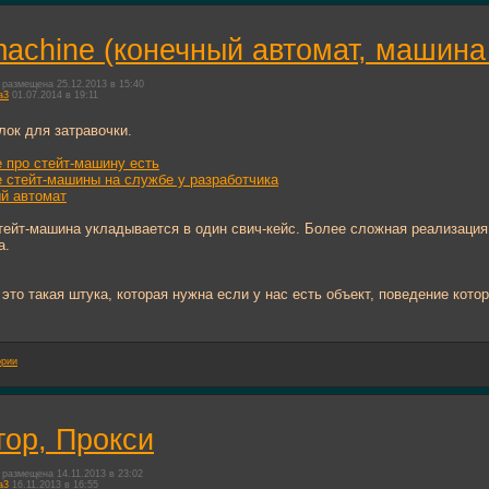
machine (конечный автомат, машина
размещена 25.12.2013 в 15:40
a3
01.07.2014 в 19:11
лок для затравочки.
е про стейт-машину есть
 стейт-машины на службе у разработчика
ый автомат
ейт-машина укладывается в один свич-кейс. Более сложная реализация
а.
это такая штука, которая нужна если у нас есть объект, поведение котор
ории
ор, Прокси
размещена 14.11.2013 в 23:02
a3
16.11.2013 в 16:55