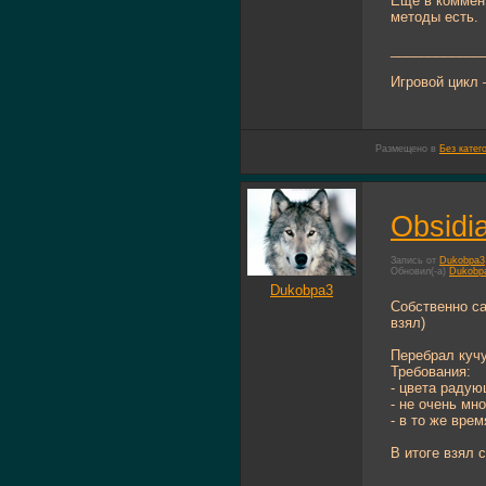
Еще в коммент
методы есть.
____________
Игровой цикл 
Размещено в
Без катег
Obsidi
Запись от
Dukobpa3
Обновил(-а)
Dukobp
Dukobpa3
Собственно са
взял)
Перебрал кучу
Требования:
- цвета радую
- не очень мн
- в то же вр
В итоге взял 