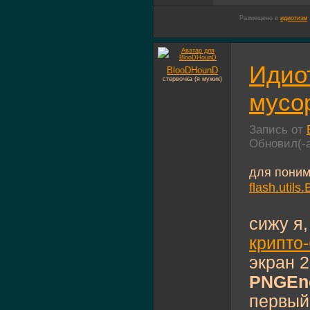
Размещено в
идиотизм
Идиот
BlooDHounD
стервочка (я мужик)
мусо
Запись от
Обновил(-
для поним
flash.utils
сижу я,
крипто
экран 2
PNGEn
первый