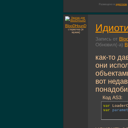
Размещено в
идиотизм
Идиоти
BlooDHounD
стервочка (я
мужик)
Запись от
Blo
Обновил(-а)
B
как-то д
они испо
объектам
вот недав
понадобил
Код AS3:
var
 Loader
var
parame