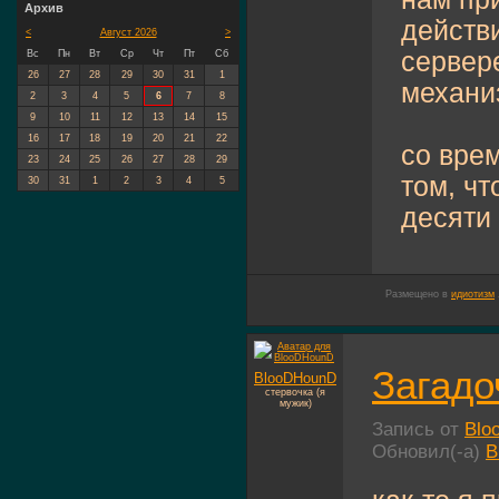
Архив
действ
<
Август 2026
>
сервер
Вс
Пн
Вт
Ср
Чт
Пт
Сб
26
27
28
29
30
31
1
механи
2
3
4
5
6
7
8
9
10
11
12
13
14
15
16
17
18
19
20
21
22
со вре
23
24
25
26
27
28
29
том, чт
30
31
1
2
3
4
5
десяти 
Размещено в
идиотизм
Загад
BlooDHounD
стервочка (я
мужик)
Запись от
Blo
Обновил(-а)
B