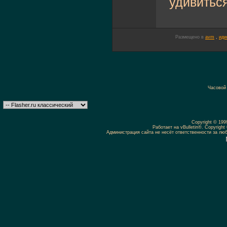
удивиться 
Размещено в
avm
,
иди
Часовой
Copyright © 19
Работает на vBulletin®. Copyright 
Администрация сайта не несёт ответственности за л