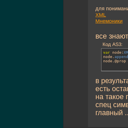
для пониман
XML
Мнемоники
все знают
Код AS3:
var
 node:
X
node.
appen
node.@prop
в результ
есть ост
на такое
спец симв
главный ..