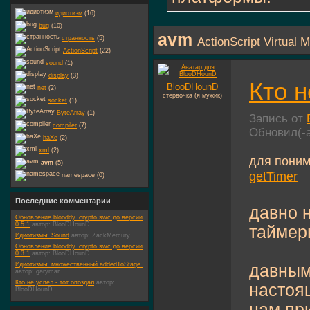
идиотизм
(16)
bug
(10)
avm
странность
(5)
ActionScript Virtual 
ActionScript
(22)
sound
(1)
display
(3)
Кто н
BlooDHounD
net
(2)
стервочка (я мужик)
socket
(1)
ByteArray
(1)
Запись от
compiler
(7)
Обновил(-
haXe
(2)
xml
(2)
для поним
avm
(5)
getTimer
namespace (0)
Последние комментарии
давно н
Обновление blooddy_crypto.swc до версии
0.5.1
автор:
BlooDHounD
таймер
Идиотизмы: Sound
автор:
ZackMercury
Обновление blooddy_crypto.swc до версии
0.3.1
автор:
BlooDHounD
Идиотизмы: множественный addedToStage.
давным
автор:
garymar
Кто не успел - тот опоздал
автор:
настоя
BlooDHounD
нам пр