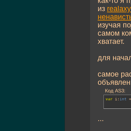
как-то я 
из
realaxy
ненавист
изучая п
самом ко
хватает.
для нача
самое ра
объявлен
Код AS3:
var
 i:
int
 
...