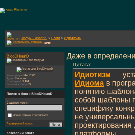
Форум Flasher.ru
>
Блоги
>
Идиотизмы
avm
Даже в определени
BlooDHounD
Цитата:
Идиотизм
— уст
Регистрация
Mar 2004
Адрес
Борисов
Идиома
в прогр
Сообщений
3,161
Записей в блоге
22
понятию шаблон
Поиск в блоге BlooDHounD
собой шаблоны 
Содержит текст:
специфику конкр
не универсальн
Искать только в заголовках
проектирования 
Расширенный поиск
платформы.
Категории блога