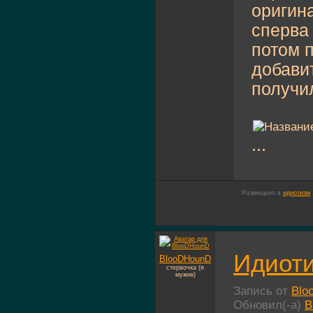
оригина
сперва 
потом 
добавит
получи
...
Размещено в
идиотизм
Идиоти
BlooDHounD
стервочка (я
мужик)
Запись от
Blo
Обновил(-а)
B