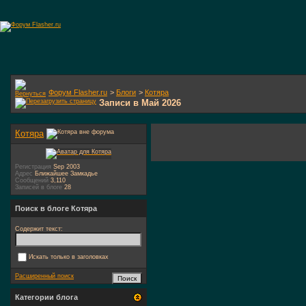
Форум Flasher.ru
>
Блоги
>
Котяра
Записи в Май 2026
Котяра
Регистрация
Sep 2003
Адрес
Ближайшее Замкадье
Сообщений
3,110
Записей в блоге
28
Поиск в блоге Котяра
Содержит текст:
Искать только в заголовках
Расширенный поиск
Категории блога