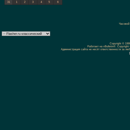
31
1
2
3
4
5
6
Часовой
Copyright © 19
Работает на vBulletin®. Copyright 
Администрация сайта не несёт ответственности за л