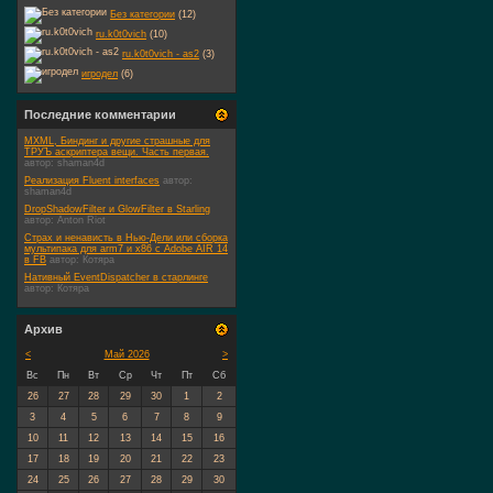
Без категории
(12)
ru.k0t0vich
(10)
ru.k0t0vich - as2
(3)
игродел
(6)
Последние комментарии
MXML, Биндинг и другие страшные для
ТРУЪ аскриптера вещи. Часть первая.
автор:
shaman4d
Реализация Fluent interfaces
автор:
shaman4d
DropShadowFilter и GlowFilter в Starling
автор:
Anton Riot
Страх и ненависть в Нью-Дели или сборка
мультипака для arm7 и x86 c Adobe AIR 14
в FB
автор:
Котяра
Нативный EventDispatcher в старлинге
автор:
Котяра
Архив
<
Май 2026
>
Вс
Пн
Вт
Ср
Чт
Пт
Сб
26
27
28
29
30
1
2
3
4
5
6
7
8
9
10
11
12
13
14
15
16
17
18
19
20
21
22
23
24
25
26
27
28
29
30