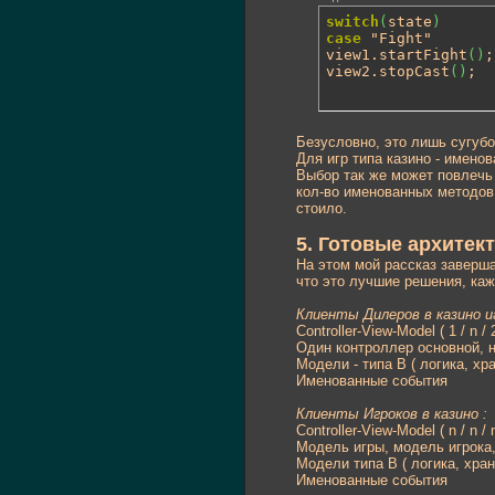
switch
(
state
)
case
 "Fight"

view1.startFight
(
)
;

view2.stopCast
(
)
;
Безусловно, это лишь сугубо
Для игр типа казино - именов
Выбор так же может повлечь 
кол-во именованных методов 
стоило.
5. Готовые архите
На этом мой рассказ заверша
что это лучшие решения, каж
Клиенты Дилеров в казино иг
Controller-View-Model ( 1 / n 
Один контроллер основной, н
Модели - типа В ( логика, хр
Именованные события
Клиенты Игроков в казино :
Controller-View-Model ( n / n 
Модель игры, модель игрока, 
Модели типа В ( логика, хран
Именованные события