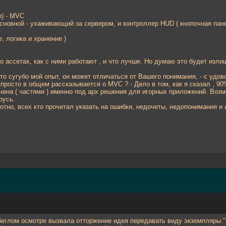
 n) - MVC
основной - ухаживающий за сервером, и контроллер HUD ( кнопочная пан
, логика и хранение )
 ассетах, как с ними работают , и что лучше. Но думаю это будет изли
 это сугубо мой опыт, он может отличаться от Вашего понимания, - с уд
 просто в общем рассказывается о MVC ? - Дело в том, как я сказал , 90
очена ( частями ) именно под арх решения для игорных приложений. Воз
русь.
мотно, всех кто прочитал указать на ошибки, недочеты, недопонимания и
беглом осмотре вызвала отторжение идея передавать виду экземпляры "