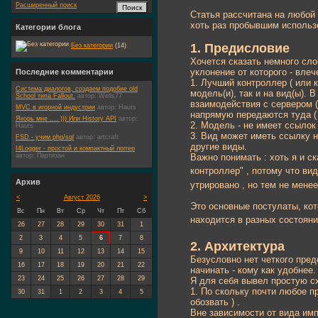
Расширенный поиск
Статья рассчитана на любой
хоть раз пробывшим использ
Категории блога
1. Предисловие
Без категории
(14)
Хочется сказать немного сло
уклонение от которого - влеч
Последние комментарии
1. Лучший контроллер ( или к
Система диалогов, создаем подобие old
модель(и), так и на вид(ы).
School типа Fallout.
автор:
Wells77
взаимодействия с сервером 
MVC в игорной индустрии
автор:
Hauts
напрямую передаются туда (
Якорь мне .... ))) Или History API
автор:
2. Модель - не имеет ссылок
Hauts
3. Вид может иметь ссылку н
FSD - учим php/sql
автор:
artcraft
другие виды.
I4Logger - простой и компактный логгер
Важно понимать : хоть я и ск
автор:
Партизан
контроллер" , потому что ви
Архив
утрировано , но тем не менее
<
Август 2026
>
Это основные постулаты, кот
Вс
Пн
Вт
Ср
Чт
Пт
Сб
находится в разных состоян
26
27
28
29
30
31
1
2
3
4
5
6
7
8
2. Архитектура
9
10
11
12
13
14
15
Безусловно нет четкого пред
16
17
18
19
20
21
22
начинать - кому как удобнее.
23
24
25
26
27
28
29
Я для себя вывел простую с
1. По скольку почти любое п
30
31
1
2
3
4
5
обозвать ) .
Вне зависимости от вида им