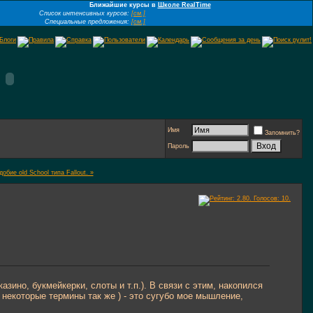
Ближайшие курсы в
Школе RealTime
Список интенсивных курсов:
[см.]
Специальные предложения:
[см.]
Имя
Запомнить?
Пароль
бие old School типа Fallout. »
азино, букмейкерки, слоты и т.п.). В связи с этим, накопился
 некоторые термины так же ) - это сугубо мое мышление,