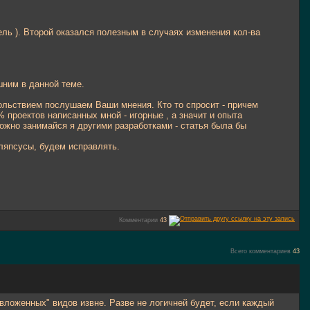
ель ). Второй оказался полезным в случаях изменения кол-ва
шним в данной теме.
овольствием послушаем Ваши мнения. Кто то спросит - причем
% проектов написанных мной - игорные , а значит и опыта
можно занимайся я другими разработками - статья была бы
 ляпсусы, будем исправлять.
Комментарии
43
Всего комментариев
43
вложенных" видов извне. Разве не логичней будет, если каждый