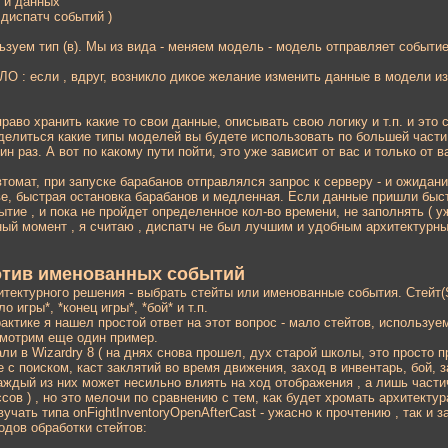
и и данных
 диспатч событий )
зуем тип (в). Мы из вида - меняем модель - модель отправляет событие 
 если , вдруг, возникло дикое желание изменить данные в модели из
аво хранить какие то свои данные, описывать свою логику и т.п. и это 
елиться какие типы моделей вы будете использовать по большей части.
 раз. А вот по какому пути пойти, это уже зависит от вас и только от вас
втомат, при запуске барабанов отправлялся запрос к серверу - и ожидан
ве, быстрая остановка барабанов и медленная. Если данные пришли быст
тие , и пока не пройдет определенное кол-во времени, не заполнять ( 
нный момент , я считаю , диспатч не был лучшим и удобным архитектурны
отив именованных событий
тектурного решения - выбрать стейты или именованные события. Стейт(St
 игры*, *конец игры*, *бой* и т.п.
рактике я нашел простой ответ на этот вопрос - мало стейтов, использу
смотрим еще один пример.
али в Wizardry 8 ( на днях снова прошел, дух старой школы, это просто 
 поиском, каст заклятий во время движения, заход в инвентарь, бой, зах
аждый из них может несильно влиять на ход отображения , а лишь част
ссов ) , но это мелочи по сравнению с тем, как будет хромать архитекту
учать типа onFightInventoryOpenAfterCast - ужасно к прочтению , так и
одов обработки стейтов: