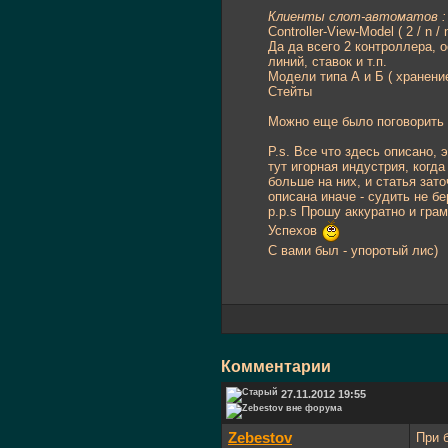
Клиенты слот-автоматов :
Controller-View-Model ( 2 / n /
Да да всего 2 контроллера, 
линий, ставок и т.п.
Модели типа А и Б ( хранение
Стейты
Можно еще было поговорить о
P.s. Все что здесь описано,
тут игорная индустрия, когда
больше на них, и статья зат
описана иначе - судить не бе
p.p.s Прошу аккуратно и гра
Успехов
С вами был - упоротый лис)
Комментарии
27.11.2012 19:55
Zebestov
При 