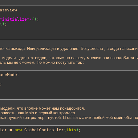
*initialize*/
(
)
;

(
)
 точка выхода. Инициализация и удаление. Безусловно , в ходе написания
 модели - для тех видов, которым по вашему мнению они понадобятся. 
ль мы не сможем. Но можно поступить так :
 модели, что вполне может нам понадобится.
 описать наш Main и первый контроллер.
 как лучший контроллер - пустой. В связи с этим любой мой мейн обычно 
ler = 
new
 GlobalController
(
this
)
;