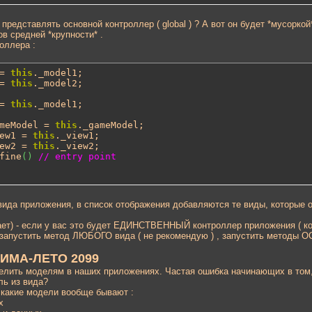
т представлять основной контроллер ( global ) ? А вот он будет *мусорк
в средней *крупности* .
оллера :
= 
this
= 
this
._model2;

= 
this
._model1;

meModel = 
this
ew1 = 
this
ew2 = 
this
fine
(
)
// entry point
 вида приложения, в список отображения добавляются те виды, которые 
вает) - если у вас это будет ЕДИНСТВЕННЫЙ контроллер приложения ( к
апустить метод ЛЮБОГО вида ( не рекомендую ) , запустить методы О
ЗИМА-ЛЕТО 2099
елить моделям в наших приложениях. Частая ошибка начинающих в том, ч
ль из вида?
 какие модели вообще бывают :
х