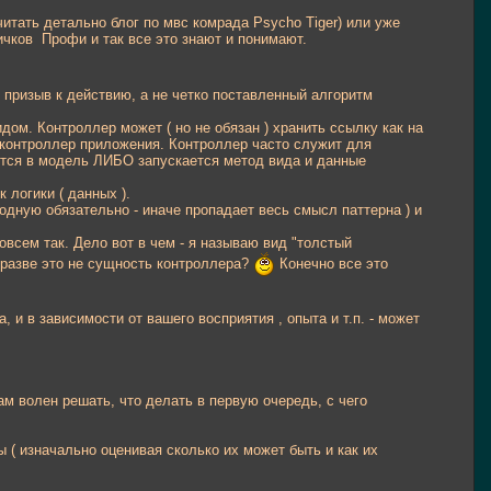
читать детально блог по мвс комрада Psycho Tiger) или уже
ничков
Профи и так все это знают и понимают.
 призыв к действию, а не четко поставленный алгоритм
идом. Контроллер может ( но не обязан ) хранить ссылку как на
й) контроллер приложения. Контроллер часто служит для
ются в модель ЛИБО запускается метод вида и данные
 логики ( данных ).
родную обязательно - иначе пропадает весь смысл паттерна ) и
совсем так. Дело вот в чем - я называю вид "толстый
а разве это не сущность контроллера?
Конечно все это
 и в зависимости от вашего восприятия , опыта и т.п. - может
ам волен решать, что делать в первую очередь, с чего
 ( изначально оценивая сколько их может быть и как их