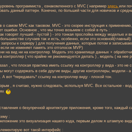
 уровень программиста , ознакомленного с MVC ( например
здесь
или по
овать данный паттерн. Конечно, по большей части для новичков и сред
в о самом MVC как таковом. MVC - это скорее инструкция к применению,
ет ошибки. Основное , что мы точно возьмем с собой в путь :
ак говорят лучший - пустой ) - это тонкая прослойка между моделью и в
 В большинстве случаев так и есть, особенно, если это основной(главны
( запросы к серверу ) для получения данных, которые потом и записыва
 если не изменяет память это отголосок MVP)
 ни на вид ни на контроллер. Модель это хранилище данных + обработчик
а контроллер ( что крайне не рекомендуется делать ) , модель ( на нее 
азал , что плохая практика иметь ссылку на контроллер у вида - это не 
ды могут содержать в себе другие виды, другие контроллеры, модели - 
. А вот *передавать* ссылку на контроллер виду - плохой тон.
орым , я считаю, нужно следовать, используя MVC. Все остальное - вода,
иях
ставления о безупречной архитектуре приложения, кроме того, каждый с
хему :
риложение это визуализация нашего кода, первым делом я штампую виды
плементирую вот такой интерфейс :