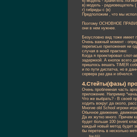
б) модель - хранитель логик
в) модель - радиовещатель (
г) гибриды с (в)
Предположим , что мы исполь
Поэтому ОСНОВНОЕ ПРАВИЛО :
они в нем нужнее.
Безусловно вид тоже имеет пр
Очень важный момент - опред
переписью приложения ни один
случая в моей практике:
Когда я проектировал слот-а
задержкой. А кнопок всего д
пришлось вешать TIMER собы
и по пути диспатча, но в да
сервера раз два и обчелся.
4.Стейты(фазы) пр
Очень проблемная часть архи
приложение. Например *начало
Что же выбрать? - В своей п
ходить вокруг да около, рас
Многие old School игроки игр
Обычное движение, движение с
Да их жутко много. Причем к
будет больше 100 (event кла
каждый новый метод будет зв
бы перетечь в несколько мет
Код AS3: