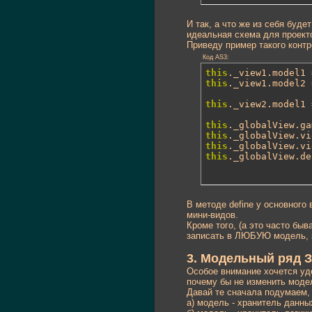
И так, а что же из себя буде
идеальная схема для проекто
Приведу пример такого контр
Код AS3:
this
._view1.model1 
this
._view1.model2 
this
._view2.model1 
this
._globalView.ga
this
._globalView.vi
this
._globalView.vi
this
._globalView.de
В методе define у основного
мини-видов.
Кроме того, (а это часто бы
записать в ЛЮБУЮ модель, з
3. Модельный ряд 
Особое внимание хочется уд
почему бы не изменить моде
Давай те сначала подумаем,
а) модель - хранитель данны