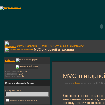
Форум Flasher.ru
>
Блоги
>
As3 изучение и немного As2
MVC в игорной индустрии
in4core
Регистрация
Mar 2009
MVC в игорно
Сообщений
4,219
Записей в блоге
14
Запись от
in4core
размещена 27.11.2012 в
Поиск в блоге in4core
Содержит текст:
Кто знает, кто нет, не важно
какой-никакой опыт в создан
Искать только в заголовках
поэтому , если что то кажет