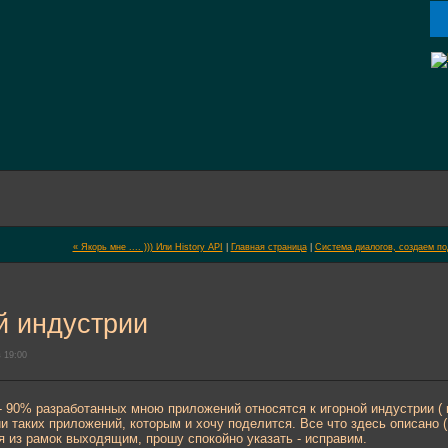
« Якорь мне .... ))) Или History API
|
Главная страница
|
Система диалогов, создаем подо
й индустрии
 19:00
, - 90% разработанных мною приложений относятся к игорной индустрии ( к
ии таких приложений, которым и хочу поделится. Все что здесь описано (
ся из рамок выходящим, прошу спокойно указать - исправим.