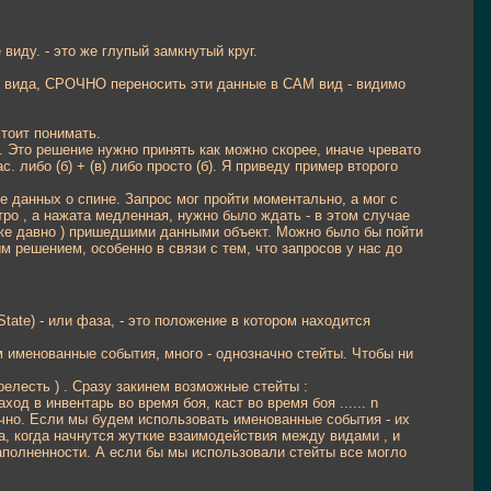
виду. - это же глупый замкнутый круг.
 вида, СРОЧНО переносить эти данные в САМ вид - видимо
стоит понимать.
 Это решение нужно принять как можно скорее, иначе чревато
. либо (б) + (в) либо просто (б). Я приведу пример второго
ие данных о спине. Запрос мог пройти моментально, а мог с
ро , а нажата медленная, нужно было ждать - в этом случае
уже давно ) пришедшими данными объект. Можно было бы пойти
м решением, особенно в связи с тем, что запросов у нас до
ate) - или фаза, - это положение в котором находится
ем именованные события, много - однозначно стейты. Чтобы ни
прелесть ) . Сразу закинем возможные стейты :
од в инвентарь во время боя, каст во время боя ...... n
ично. Если мы будем использовать именованные события - их
ра, когда начнутся жуткие взаимодействия между видами , и
 заполненности. А если бы мы использовали стейты все могло