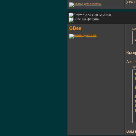
узел
27.11.2012 20:08
GBee
Ци
Вы п
А я 
Ко
Вам н