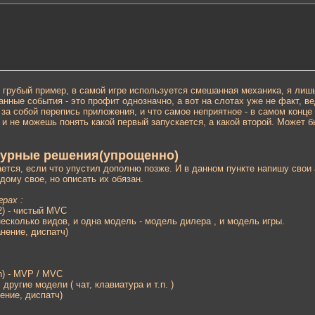
 грубый пример, в самой игре используется смешанная механика, я лишь
анные события - это профит однозначно, а вот на слотах уже не факт, вед
за собой перепись приложения, и что самое неприятное - в самом конце 
и не можешь понять какой первый запускается, а какой второй. Может бы
ктурные решения(упрощенно)
ется, если что упустил дополню позже. И в данном пункте напишу свои 
дому свое, но описать их обязан.
рах :
/ 2) - чистый MVC
есколько видов, и одна модель - модель дилера , и модель игры.
анение, диспатч)
/ n) - MVP / MVC
другие модели ( чат, клавиатура и т.п. )
ение, диспатч)