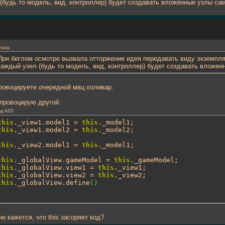
 (будь то модель, вид, контроллер) будет создавать вложенные узлы са
тата:
При беглом осмотре вызвала отторжение идея передавать виду экземпляр
каждый узел (будь то модель, вид, контроллер) будет создавать вложен
ровоцируете очередной мвц холивар.
спровоцирую другой:
д AS3:
this
._view1.model1 = 
this
this
._view1.model2 = 
this
._model2;

this
._view2.model1 = 
this
._model1;

this
._globalView.gameModel = 
this
this
._globalView.view1 = 
this
this
._globalView.view2 = 
this
this
._globalView.define
(
)
е кажется, что this засоряет код?