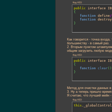
Код AS3:
public
{
function
 define
/
function
 destroy
}
Как говорится - точка входа,
большинству - в самый раз.
2. Вторым пунктом штампуем
общим загрузить любую моде
Код AS3:
public
{
function
clear
(
)
}
Метод для очистки данных в
3. Ну а теперь пришло время
Я считаю, что лучший мейн -
Код AS3:
this
._globalControl