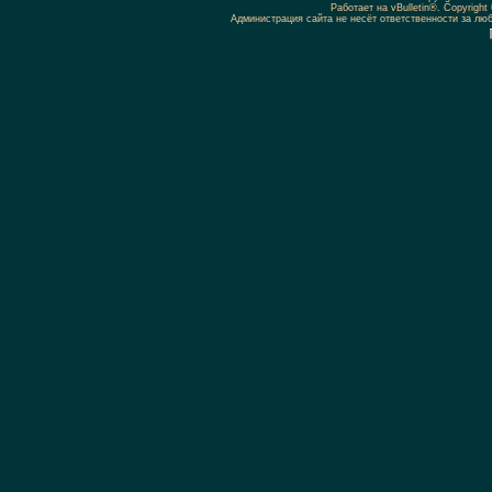
Работает на vBulletin®. Copyright 
Администрация сайта не несёт ответственности за л