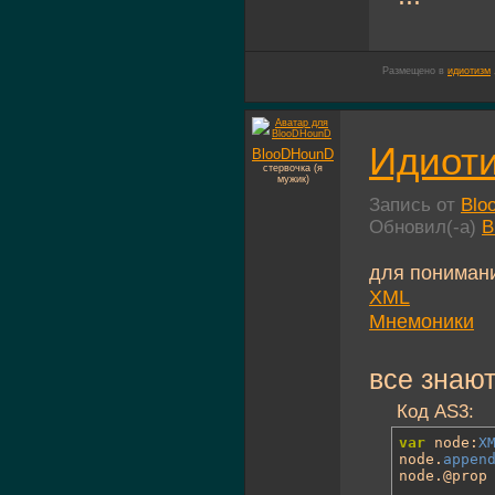
Размещено в
идиотизм
Идиоти
BlooDHounD
стервочка (я
мужик)
Запись от
Blo
Обновил(-а)
B
для пониман
XML
Мнемоники
все знают
Код AS3:
var
 node:
X
node.
appen
node.@prop