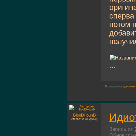
оригина
сперва 
потом 
добавит
получи
...
Размещено в
идиотизм
Идио
BlooDHounD
стервочка (я мужик)
Запись от
Обновил(-