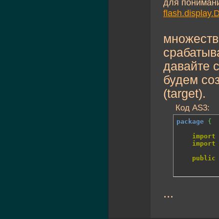
для пониман
flash.display.
множест
срабатыва
давайте с
будем соз
(target).
Код AS3:
package
{
import
import
public
...