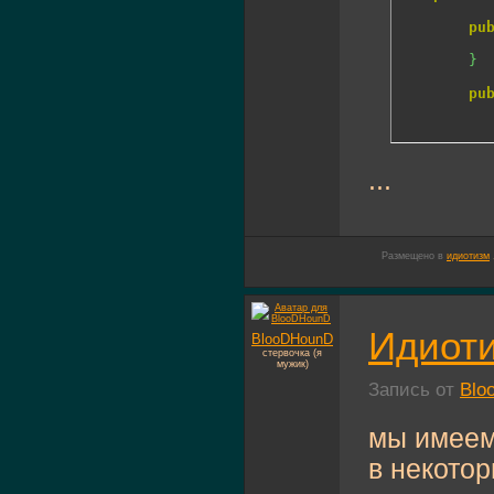
pu
}
pu
...
Размещено в
идиотизм
Идиоти
BlooDHounD
стервочка (я
мужик)
Запись от
Blo
мы имеем
в некото