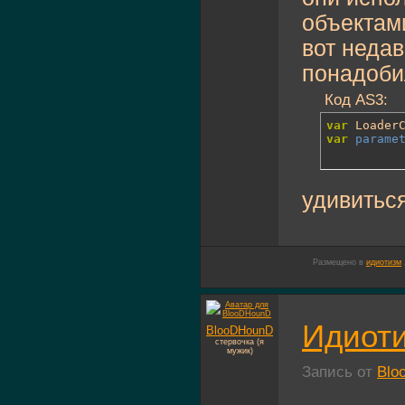
объектам
вот недав
понадобил
Код AS3:
var
 Loader
var
parame
удивиться 
Размещено в
идиотизм
Идиоти
BlooDHounD
стервочка (я
мужик)
Запись от
Blo