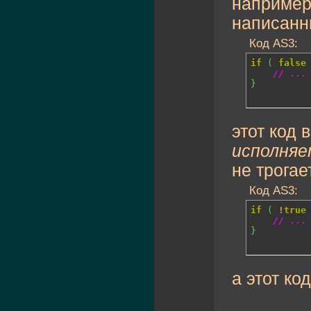
например
написанн
Код AS3:
if
(
false
// ...
}
этот код 
исполняе
не трогает
Код AS3:
if
(
 !
true
// ...
}
а этот ко