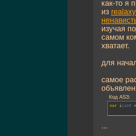
как-то я 
из
realaxy
ненавист
изучая п
самом ко
хватает.
для нача
самое ра
объявлен
Код AS3:
var
 i:
int
 
...