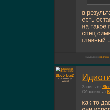
в результ
есть ост
на такое
спец симв
главный ..
Размещено в
идиотизм
Идиоти
BlooDHounD
стервочка (я
мужик)
Запись от
Blo
Обновил(-а)
B
как-то д
они испо