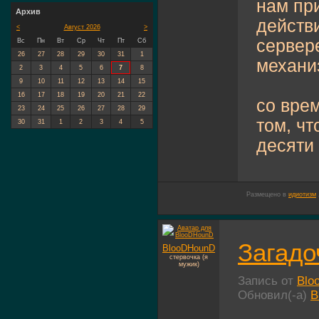
нам пр
Архив
действ
<
Август 2026
>
сервер
Вс
Пн
Вт
Ср
Чт
Пт
Сб
26
27
28
29
30
31
1
механи
2
3
4
5
6
7
8
9
10
11
12
13
14
15
16
17
18
19
20
21
22
со вре
23
24
25
26
27
28
29
том, чт
30
31
1
2
3
4
5
десяти 
Размещено в
идиотизм
Загад
BlooDHounD
стервочка (я
мужик)
Запись от
Blo
Обновил(-а)
B