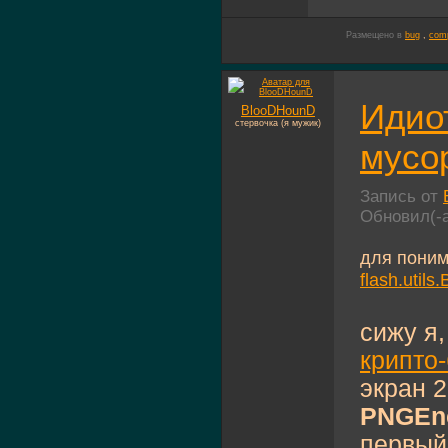
Размещено в
bug
,
comp
Идиот
BlooDHounD
стервочка (я мужик)
мусо
Запись от
Обновил(-
для поним
flash.utils
сижу я,
крипто
экран 2
PNGEn
первый