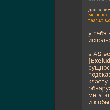
для поним
Metadata
flash.utils
у себя 
исполь
в AS е
[Exclud
сущност
подсказ
классу
обнаруж
метатэ
и к обы
...