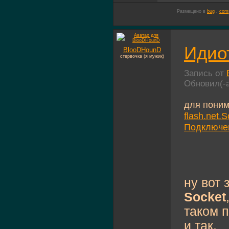
Размещено в
bug
,
comp
Идио
BlooDHounD
стервочка (я мужик)
Запись от
Обновил(-
для поним
flash.net.S
Подключен
ну вот
Socket
таком 
и так.