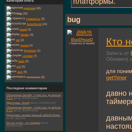
платформы.
Категории блога
идиотизм
(16)
bug
(10)
bug
странность
(5)
ActionScript
(22)
sound
(1)
display
(3)
Кто н
BlooDHounD
net
(2)
стервочка (я мужик)
socket
(1)
ByteArray
(1)
Запись от
compiler
(7)
Обновил(-
haXe
(2)
xml
(2)
для поним
avm
(5)
getTimer
namespace (0)
Последние комментарии
давно н
Обновление blooddy_crypto.swc до версии
0.5.1
автор:
BlooDHounD
таймер
Идиотизмы: Sound
автор:
ZackMercury
Обновление blooddy_crypto.swc до версии
0.3.1
автор:
BlooDHounD
Идиотизмы: множественный addedToStage.
давным
автор:
garymar
Кто не успел - тот опоздал
автор:
настоя
BlooDHounD