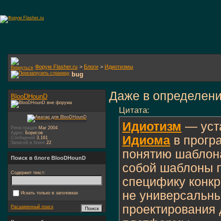
Форум Flasher.ru
>
Блоги
>
Идиотизмы
bug
Даже в определени
BlooDHounD
Цитата:
Идиотизм
— уст
Регистрация
Mar 2004
Адрес
Борисов
Идиома
в прогр
Сообщений
3,161
Записей в блоге
22
понятию шаблон
Поиск в блоге BlooDHounD
собой шаблоны 
Содержит текст:
специфику конкр
не универсальн
Искать только в заголовках
проектирования 
Расширенный поиск