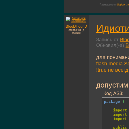
Размещено в
display
,
и
Идиоти
BlooDHounD
стервочка (я
мужик)
Запись от
Blo
Обновил(-а)
B
для пониман
flash.media.S
!true не всегд
допустим
Код AS3:
package
{
import
import
import
public