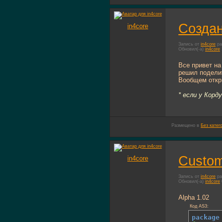
Создан
in4core
Запись от
in4core
ра
Обновил(-а)
in4core
Все привет на
решил поделит
Вообщем откры
* если у Корд
Размещено в
Без катег
Custom
in4core
Запись от
in4core
ра
Обновил(-а)
in4core
Alpha 1.02
Код AS3:
package