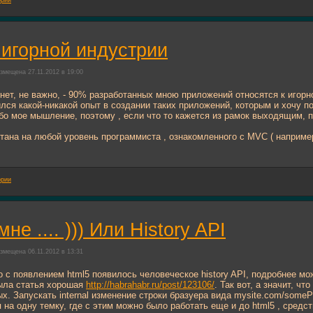
ории
игорной индустрии
змещена 27.11.2012 в 19:00
о нет, не важно, - 90% разработанных мною приложений относятся к игорной
ился какой-никакой опыт в создании таких приложений, которым и хочу п
губо мое мышление, поэтому , если что то кажется из рамок выходящим, 
тана на любой уровень программиста , ознакомленного с MVC ( наприм
ории
не .... ))) Или History API
змещена 06.11.2012 в 13:31
то с появлением html5 появилось человеческое history API, подробнее м
была статья хорошая
http://habrahabr.ru/post/123106/
. Так вот, а значит, ч
. Запускать internal изменение строки бразуера вида mysite.com/somePa
я на одну темку, где с этим можно было работать еще и до html5 , средст