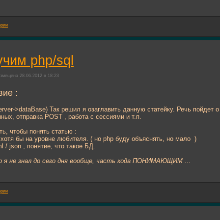
ории
учим php/sql
змещена 28.06.2012 в 18:23
ие :
server->dataBase) Так решил я озаглавить данную статейку. Речь пойдет
ных, отправка POST , работа с сессиями и т.п.
ть, чтобы понять статью :
- хотя бы на уровне любителя. ( но php буду объяснять, но мало
)
 / json , понятие, что такое БД.
hp я не знал до сего дня вообще, часть кода ПОНИМАЮЩИМ
...
ории