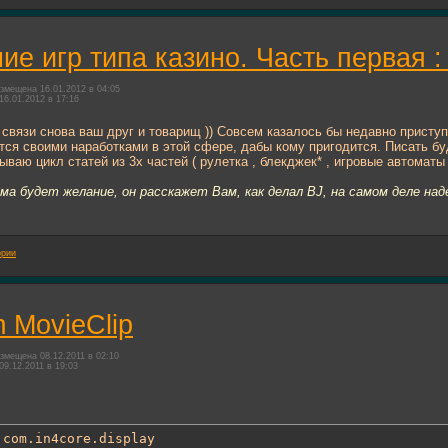
ие игр типа казино. Часть первая :
змещена 16.01.2012 в 04:05
16.01.2012 в 17:16
 связи снова ваш друг и товарищ )) Совсем казалось бы недавно приступ
ся своими наработками в этой сфере, дабы кому пригодится. Писать буду
ваю цикл статей из 3х частей ( рулетка , блекджек* , игровые автоматы 
ума будет желание, он расскажет Вам, как делал BJ, на самом деле на
ории
 MovieClip
змещена 08.12.2011 в 02:10
09.12.2011 в 19:03