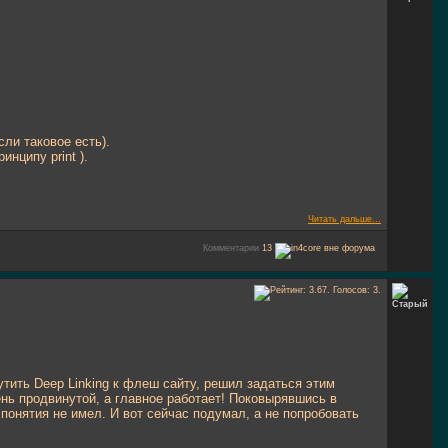
сли таковое есть).
инципу print ).
Читать дальше...
Комментарии
13
утить Deep Linking к флеш сайту, решил задаться этим
ень продвинутой, а главное работает! Поковырявшись в
 понятия не имел. И вот сейчас подумал, а не попробовать