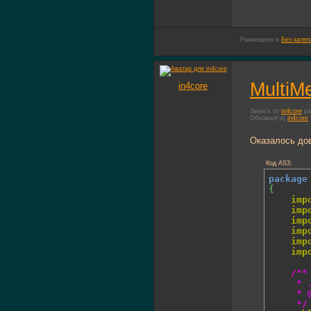
Размещено в
Без катег
MultiMe
in4core
Запись от
in4core
ра
Обновил(-а)
in4core
Оказалось дов
Код AS3:
package
{
imp
imp
imp
imp
imp
imp
/**

	 * ...

	 * @author in4core lab

	 */