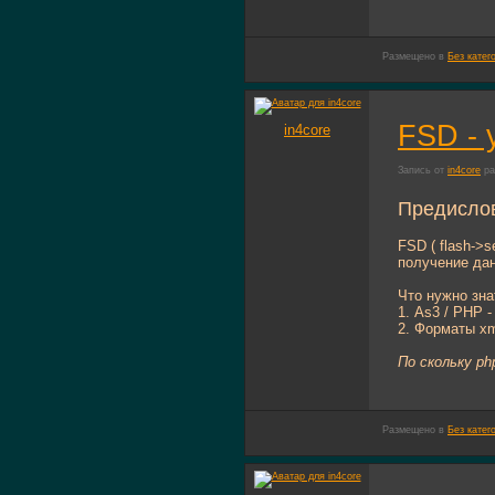
Размещено в
Без катег
FSD - 
in4core
Запись от
in4core
ра
Предислов
FSD ( flash->
получение дан
Что нужно зна
1. As3 / PHP 
2. Форматы xml
По скольку p
Размещено в
Без катег