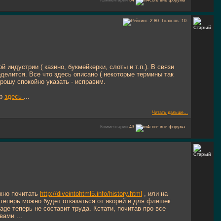
Комментарии
34
 индустрии ( казино, букмейкерки, слоты и т.п.). В связи
оделится. Все что здесь описано ( некоторые термины так
прошу спокойно указать - исправим.
ер
здесь
...
Читать дальше...
Комментарии
43
ожно почитать
http://diveintohtml5.info/history.html
, или на
то теперь можно будет отказаться от якорей и для флешек
ge теперь не составит труда. Кстати, почитав про все
вами ...