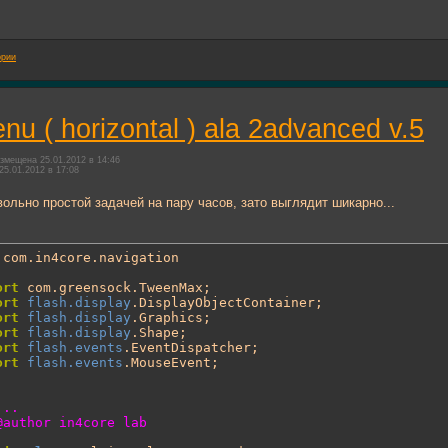
ории
nu ( horizontal ) ala 2advanced v.5
змещена 25.01.2012 в 14:46
25.01.2012 в 17:08
ольно простой задачей на пару часов, зато выглядит шикарно...
ort
 com.greensock.TweenMax;

ort
flash.display
.DisplayObjectContainer;

ort
flash.display
.Graphics;

ort
flash.display
.Shape;

ort
flash.events
.EventDispatcher;

ort
flash.events
.MouseEvent;
