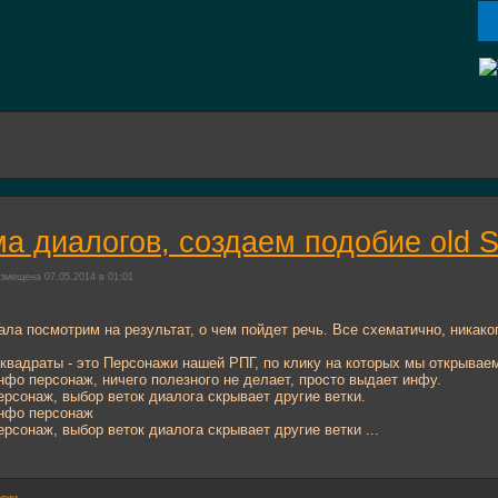
а диалогов, создаем подобие old Sc
змещена 07.05.2014 в 01:01
ала посмотрим на результат, о чем пойдет речь. Все схематично, никак
 квадраты - это Персонажи нашей РПГ, по клику на которых мы открывае
инфо персонаж, ничего полезного не делает, просто выдает инфу.
персонаж, выбор веток диалога скрывает другие ветки.
инфо персонаж
персонаж, выбор веток диалога скрывает другие ветки ...