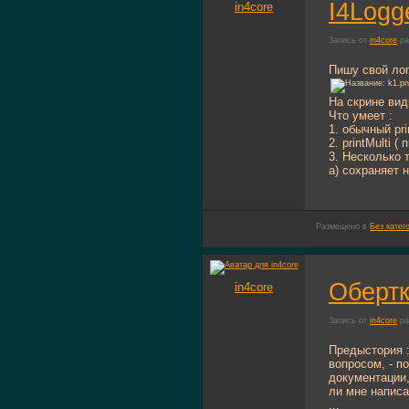
I4Logg
in4core
Запись от
in4core
ра
Пишу свой лог
На скрине вид
Что умеет :
1. обычный pri
2. printMulti 
3. Несколько 
а) сохраняет 
Размещено в
Без катег
Обертк
in4core
Запись от
in4core
ра
Предыстория :
вопросом, - п
документации,
ли мне написа
...