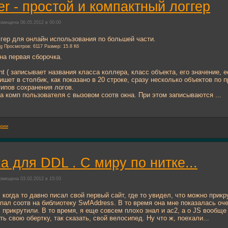
er - простой и компактный логгер
змещена 06.05.2012 в 00:00
гер для онлайн использования по большей части.
на первая сборочка.
nt ( записывает названия класса коллера, класс объекта, его значение, е
( пишет в столбик, как показано в 20 строке, сразу несколько объектов по пр
типов сохранения логов.
на комп пользователя с вызовом соотв окна. При этом записываются ...
ории
а для DDL . С миру по нитке...
змещена 03.02.2012 в 15:03
 когда то давно писал свой первый сайт, где то увидел, что можно прикр
опал соотв на библиотеку SwfAddress. В то время она мне показалась оч
 прикрутили. В то время, я еще совсем плохо знал и ас2, а о JS вообще
ть свою обертку, так сказать, свой велосипед. Ну что ж, поехали...