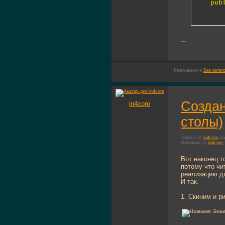
pub
...
Размещено в
Без катег
Создан
in4core
столы)
Запись от
in4core
ра
Обновил(-а)
in4core
Вот наконец т
потому что чи
реализацию дл
И так.
1. Скиним и р