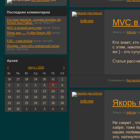
Без категории
(14)
Размещено в
Без катег
Последние комментарии
MVC в 
Система диалогов, создаем подобие old
in4core
School типа Fallout.
автор:
Wells77
MVC в игорной индустрии
автор:
Hauts
Запись от
in4core
ра
Якорь мне .... ))) Или History API
автор:
Hauts
FSD - учим php/sql
автор:
artcraft
Кто знает, кт
I4Logger - простой и компактный логгер
с этим, накоп
автор:
Партизан
же ) - это су
Архив
Статья рассчи
<
Август 2026
>
Вс
Пн
Вт
Ср
Чт
Пт
Сб
26
27
28
29
30
31
1
Размещено в
Без катег
2
3
4
5
6
7
8
9
10
11
12
13
14
15
16
17
18
19
20
21
22
Якорь м
in4core
23
24
25
26
27
28
29
30
31
1
2
3
4
5
Запись от
in4core
ра
Не секрет , ч
хабре, тоже 
наших любимых
это, наткнулс