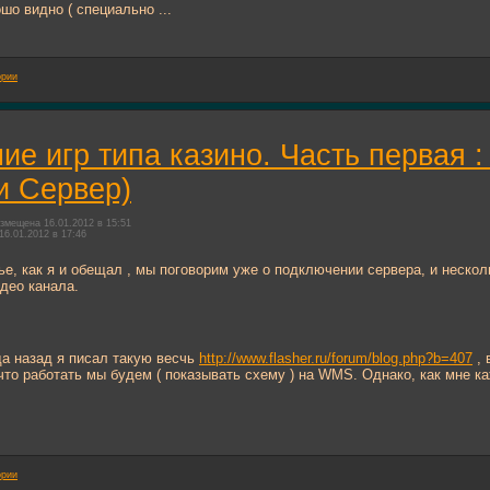
шо видно ( специально ...
ории
ие игр типа казино. Часть первая 
и Сервер)
змещена 16.01.2012 в 15:51
16.01.2012 в 17:46
ье, как я и обещал , мы поговорим уже о подключении сервера, и несколь
део канала.
а назад я писал такую весчь
http://www.flasher.ru/forum/blog.php?b=407
, 
что работать мы будем ( показывать схему ) на WMS. Однако, как мне 
ории