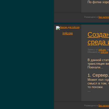
По фотке хоро
Размещено в
Без катег
Создан
in4core
среда 
Запись от
in4core
ра
Обновил(-а)
in4core
В данной стат
трансляция ви
Поехали...
1. Сервер.
Может пол год
смысл в том, 
то похожи.
...
Размещено в
Без катег