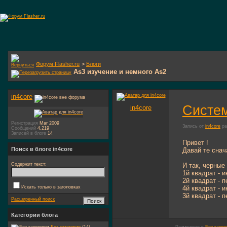
Форум Flasher.ru
>
Блоги
As3 изучение и немного As2
in4core
Систем
in4core
Регистрация
Mar 2009
Запись от
in4core
ра
Сообщений
4,219
Записей в блоге
14
Привет !
Поиск в блоге in4core
Давай те снач
Содержит текст:
И так, черные
1й квадрат - 
2й квадрат - 
Искать только в заголовках
4й квадрат - 
3й квадрат - 
Расширенный поиск
Категории блога