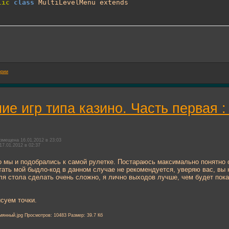
lic
class
 MultiLevelMenu extends
ории
ие игр типа казино. Часть первая 
змещена 16.01.2012 в 23:03
17.01.2012 в 02:37
о мы и подобрались к самой рулетке. Постараюсь максимально понятно о
тать мой быдло-код в данном случае не рекомендуется, уверяю вас, вы
я стола сделать очень сложно, я лично выходов лучше, чем будет пок
исуем точки.