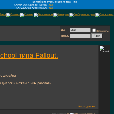
Ближайшие курсы в
Школе RealTime
Список интенсивных курсов:
[см.]
Специальные предложения:
[см.]
Имя
Запомнить?
Пароль
hool типа Fallout.
ого дизайна
м диалог и можем с ним работать.
Читать дальше...