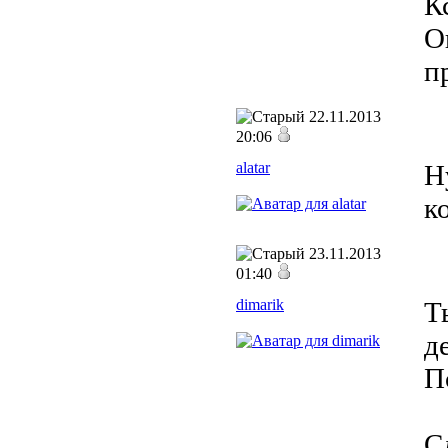
К
О
п
22.11.2013
20:06
alatar
Н
к
23.11.2013
01:40
dimarik
Т
д
П
С