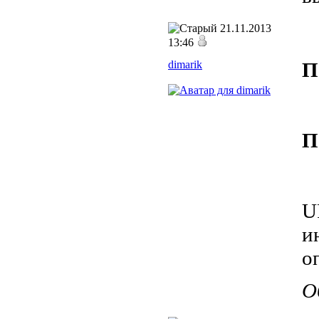
21.11.2013
13:46
dimarik
П
П
U
и
о
О