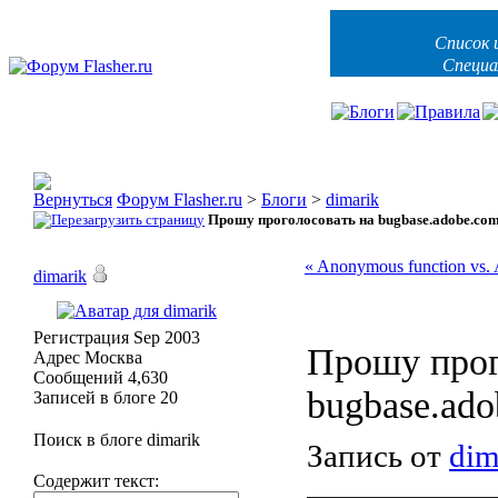
Список 
Специа
Форум Flasher.ru
>
Блоги
>
dimarik
Прошу проголосовать на bugbase.adobe.co
« Anonymous function vs
dimarik
Регистрация
Sep 2003
Прошу прог
Адрес
Москва
Сообщений
4,630
bugbase.ad
Записей в блоге
20
Поиск в блоге dimarik
Запись от
dim
Содержит текст: