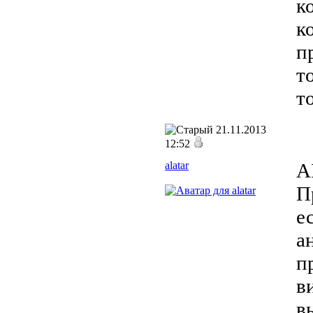
к
к
п
т
т
21.11.2013
12:52
alatar
A
П
е
а
п
в
в