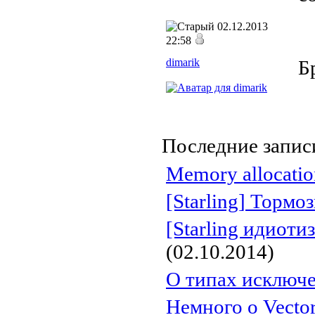
02.12.2013
22:58
dimarik
Б
Последние записи
Memory allocation
[Starling] Тормо
[Starling идиот
(02.10.2014)
О типах исключ
Немного о Vector