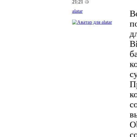
21:21
alatar
В
п
д
B
б
к
с
П
к
с
в
O
с