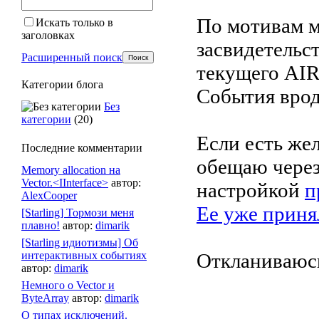
По мотивам 
Искать только в
заголовках
засвидетельс
Расширенный поиск
текущего AIR
Категории блога
События врод
Без
категории
(20)
Если есть жел
Последние комментарии
обещаю через
Memory allocation на
Vector.<IInterface>
автор:
настройкой
п
AlexCooper
Ее уже приня
[Starling] Тормози меня
плавно!
автор:
dimarik
[Starling идиотизмы] Об
интерактивных событиях
Откланиваюс
автор:
dimarik
Немного о Vector и
ByteArray
автор:
dimarik
О типах исключений.