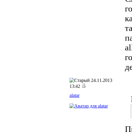
г
к
т
п
a
г
д
24.11.2013
13:42
alatar
П