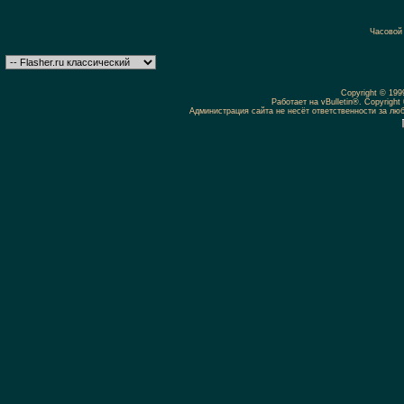
Часовой
Copyright © 19
Работает на vBulletin®. Copyright 
Администрация сайта не несёт ответственности за л