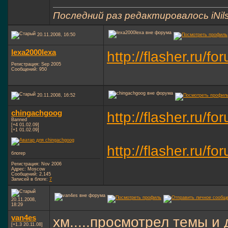
Последний раз редактировалось iNils
20.11.2008, 16:50
lexa2000lexa
http://flasher.ru/
Регистрация: Sep 2005
Сообщений: 950
20.11.2008, 16:52
chingachgoog
http://flasher.ru/
Banned
[+4 01.02.09]
[+1 01.02.09]
http://flasher.ru/
блогер
Регистрация: Nov 2006
Адрес: Moscow
Сообщений: 2,145
Записей в блоге:
7
20.11.2008,
18:29
van4es
хм.....просмотрел темы и
[+1.3 20.11.08]