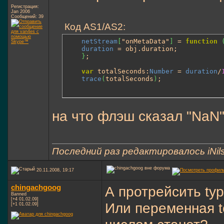
Регистрация:
Jan 2006
Сообщений: 39
Код AS1/AS2:
netStream
[
"onMetaData"
]
 = 
function
duration
 = obj.
duration
;

}
;

var
 totalSeconds:
Number
 = 
duration
/
trace
(
totalSeconds
)
;
на что флэш сказал "NaN
Последний раз редактировалось iNils
20.11.2008, 19:17
chingachgoog
А протрейсить type
Banned
[+4 01.02.09]
Или переменная t
[+1 01.02.09]