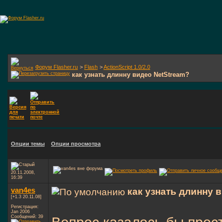
Форум Flasher.ru
>
Flash
>
ActionScript 1.0/2.0
как узнать длинну видео NetStream?
Опции темы
Опции просмотра
20.11.2008,
16:39
van4es
как узнать длинну 
[+1.3 20.11.08]
Регистрация:
Jan 2006
Вопрос казалось бы просто
Сообщений: 39