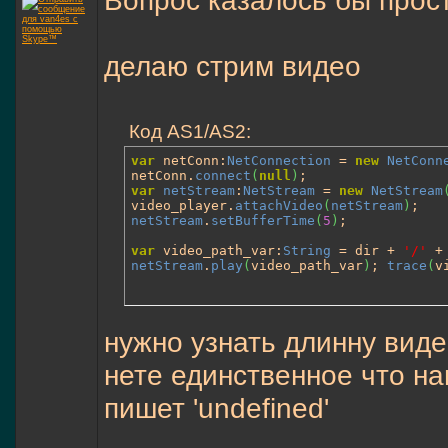
делаю стрим видео
Код AS1/AS2:
var
 netConn:
NetConnection
 = 
new
NetConn
netConn.
connect
(
null
)
var
netStream
:
NetStream
 = 
new
NetStream
video_player.
attachVideo
(
netStream
)
netStream
.
setBufferTime
(
5
)
;

var
 video_path_var:
String
 = dir + 
'/'
 +
netStream
.
play
(
video_path_var
)
; 
trace
(
v
нужно узнать длинну виде
нете единственное что наш
пишет 'undefined'