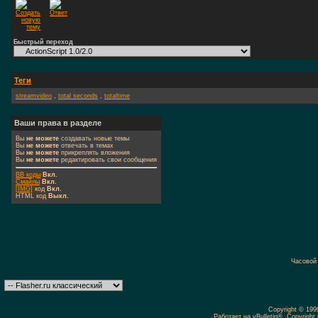
Быстрый переход
Теги
streamvideo
,
total seconds
,
totaltime
Ваши права в разделе
Вы
не можете
создавать новые темы
Вы
не можете
отвечать в темах
Вы
не можете
прикреплять вложения
Вы
не можете
редактировать свои сообщения
BB коды
Вкл.
Смайлы
Вкл.
[IMG]
код
Вкл.
HTML код
Выкл.
Часовой
Copyright © 19
Работает на vBulletin®. Copyright 