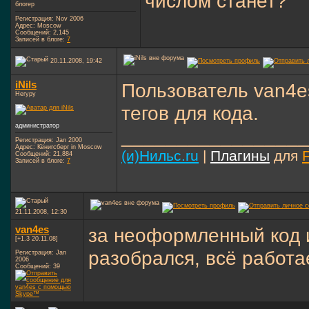
числом станет?
блогер
Регистрация: Nov 2006
Адрес: Moscow
Сообщений: 2,145
Записей в блоге:
7
20.11.2008, 19:42
iNils
Пользователь van4e
Негуру
тегов для кода.
администратор
_________________
Регистрация: Jan 2000
Адрес: Кёнигсберг in Moscow
(и)Нильс.ru
|
Плагины
для
Сообщений: 21,884
Записей в блоге:
7
21.11.2008, 12:30
van4es
за неоформленный код и
[+1.3 20.11.08]
разобрался, всё работа
Регистрация: Jan
2006
Сообщений: 39