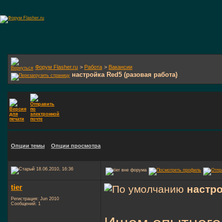
Форум Flasher.ru
>
Работа
>
Вакансии
настройка Red5 (разовая работа)
Опции темы
Опции просмотра
18.06.2010, 16:36
tier
настро
Регистрация: Jun 2010
Сообщений: 1