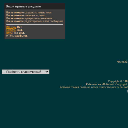
Ваши права в разделе
Вы
не можете
создавать новые темы
Вы
не можете
отвечать в темах
Вы
не можете
прикреплять вложения
Вы
не можете
редактировать свои сообщения
BB коды
Вкл.
Смайлы
Вкл.
[IMG]
код
Вкл.
HTML код
Выкл.
Часовой
Copyright © 19
Работает на vBulletin®. Copyright 
Администрация сайта не несёт ответственности за л