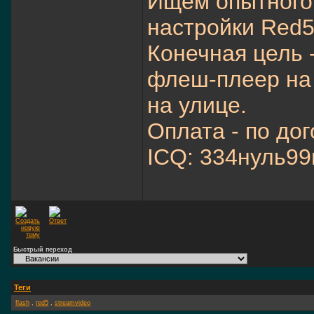
Ищем опытного
настройки Red5
Конечная цель 
флеш-плеер на 
на улице.
Оплата - по до
ICQ: 334нуль9
Быстрый переход
Теги
flash
,
red5
,
streamvideo