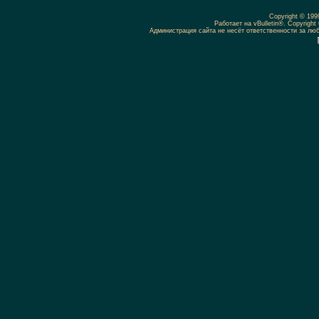
Copyright © 19
Работает на vBulletin®. Copyright 
Администрация сайта не несёт ответственности за л