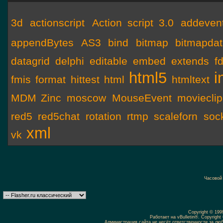
3d
actionscript
Action script 3.0
addevent
appendBytes
AS3
bind
bitmap
bitmapda
datagrid
delphi
editable
embed
extends
f
html5
i
fmis
format
hittest
html
htmltext
MDM Zinc
moscow
MouseEvent
movieclip
red5
red5chat
rotation
rtmp
scaleforn
soc
xml
vk
Часовой
Copyright © 19
Работает на vBulletin®. Copyright 
Администрация сайта не несёт ответственности за л