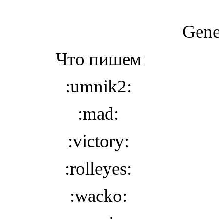
Gene
Что пишем
:umnik2:
:mad:
:victory:
:rolleyes:
:wacko: