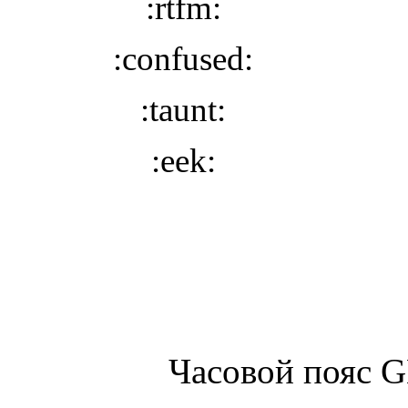
:rtfm:
:confused:
:taunt:
:eek:
Часовой пояс 