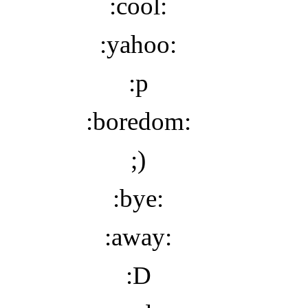
:cool:
:yahoo:
:p
:boredom:
;)
:bye:
:away:
:D