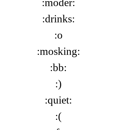
:moder:
:drinks:
:o
:mosking:
:bb:
:)
:quiet:
:(