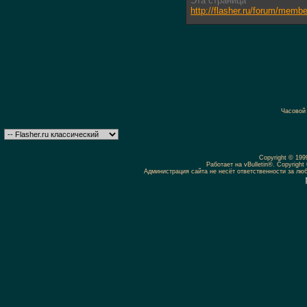
Эта страница
http://flasher.ru/forum/mem
Часовой
Copyright © 19
Работает на vBulletin®. Copyright 
Администрация сайта не несёт ответственности за л