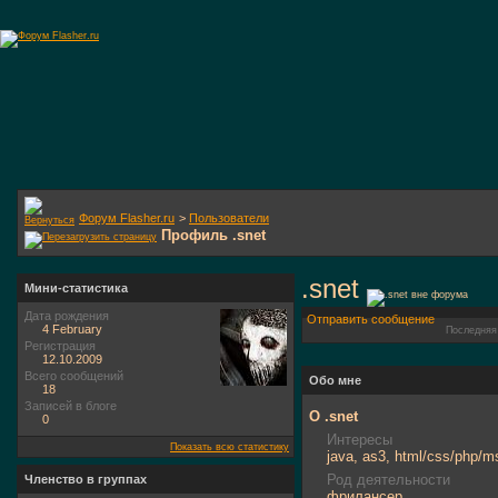
Форум Flasher.ru
>
Пользователи
Профиль .snet
.snet
Мини-статистика
Дата рождения
Отправить сообщение
4 February
Последняя
Регистрация
12.10.2009
Всего сообщений
Обо мне
18
Записей в блоге
О .snet
0
Интересы
Показать всю статистику
java, as3, html/css/php/m
Род деятельности
Членство в группах
фрилансер