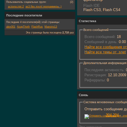
Пользователь социальных групп:
(2)
Flash IDE
actionscript 2
as3 flex mxml программеры :)
Flash CS3, Flash CS4
Последние посетители
Статистика
Последние 4 посетителя(ей) этой страницы:
alex001
AzagThoth
FlashRus
Maestro13
Всего сообщений
Эта страница была посещена
2,710
раз
Всего сообщений:
18
Сообщений в день:
0.00
Найти все сообщения от 
Найти все темы от .snet
Дополнительная информация
Последняя активность:
0
Регистрация:
12.10.2009
Реферралы:
0
Связь
Система мгновенных сообще
Отправить сообщение для
394-294