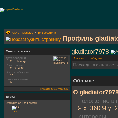
Форум Flasher.ru
>
Пользователи
Профиль gladiat
gladiator7978
Мини-статистика
Дата рождения
Отправить сообщение
23 February
Последняя активность
Регистрация
25.03.2009
Всего сообщений
25
Записей в блоге
Обо мне
0
Показать всю статистику
О gladiator797
Друзья
Положение в 
Отображение 1 из 1 друзей
Я.x_360 Я.y_
Zik.
Интересы