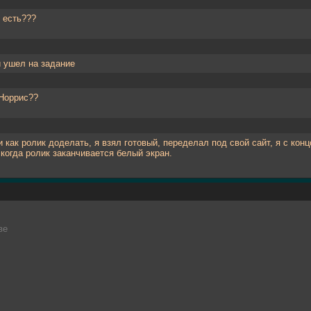
 есть???
и ушел на задание
Норрис??
 как ролик доделать, я взял готовый, переделал под свой сайт, я с конц
 когда ролик заканчивается белый экран.
ве