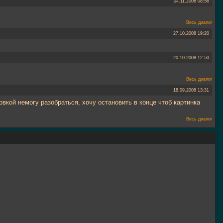
04.11.2008
08:56
Весь диалог
27.10.2008
19:20
20.10.2008
12:50
Весь диалог
18.09.2008
13:31
овкой немогу разобраться, хочу остановить в конце чтоб картинка
Весь диалог