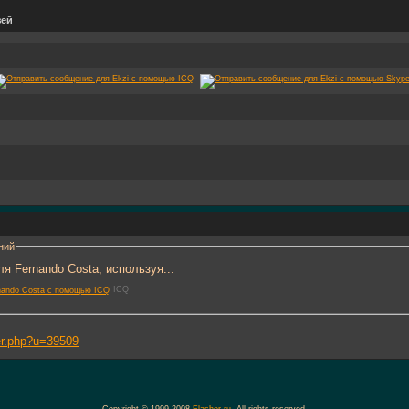
зей
ний
я Fernando Costa, используя...
ICQ
ber.php?u=39509
Copyright © 1999-2008
Flasher.ru
. All rights reserved.