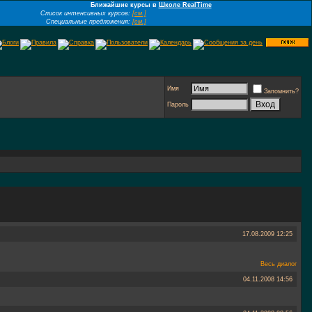
Ближайшие курсы в
Школе RealTime
Список интенсивных курсов:
[см.]
Специальные предложения:
[см.]
Имя
Запомнить?
Пароль
17.08.2009
12:25
Весь диалог
04.11.2008
14:56