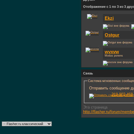
Отображение с 1 по 3 из 3 дру
Ekzi
Ostgur
wvxvw
Modus ponens
Связь
Система мгновенных сообще
Отправить сообщение дл
219-902-468
Эта страница
http://flasher.ru/forum/mem