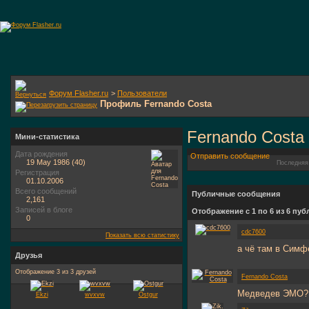
Форум Flasher.ru
>
Пользователи
Профиль Fernando Costa
Fernando Costa
Мини-статистика
Дата рождения
Отправить сообщение
19 May 1986 (40)
Последняя
Регистрация
01.10.2006
Всего сообщений
Публичные сообщения
2,161
Записей в блоге
Отображение с 1 по
6
из
6
пуб
0
cdc7600
Показать всю статистику
а чё там в Симф
Друзья
Отображение 3 из 3 друзей
Fernando Costa
Медведев ЭМО? 
Ekzi
wvxvw
Ostgur