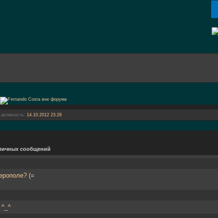
 активность:
14.10.2012
23:26
личных сообщений
ерополе? (=
^_^