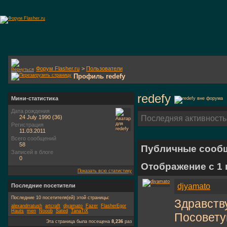
Форум Flasher.ru
>
Пользователи
Профиль redefy
redefy
Мини-статистика
Дата рождения
24 July 1990 (36)
Последняя активность
Регистрация
11.03.2011
Всего сообщений
58
Публичные сооб
Записей в блоге
0
Отображение с 1
Показать всю статистику
djyamato
Последние посетители
Последние 10 посетителя(ей) этой страницы:
Здравств
alexandrratush
artcraft
djyamato
Fazer
FlasherEgor
Hauts
men
Nooob
Sated
TanaTiX
Посовету
Эта страница была посещена
8,236
раз