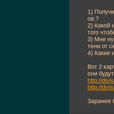
1) Получи
ов.?
2) Какой 
того что
3) Мне ну
тени от с
4) Какие 
Вот 2 кар
они буду
http://di
http://di
Заранее б