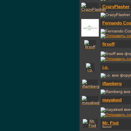
CrazyFlasher
Fernando Cos
firsoff
i.o.
iflamberg
mayakwd
Mr. Fixit
Banned