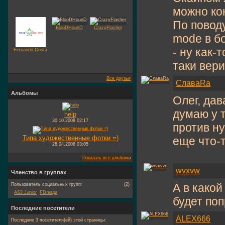
можно ко
По поводу
BlooDHounD
CrazyFlasher
mode в б
- ну как-
Fernando Costa
таки вери
Все друзья
СлаваRa
Альбомы
Олег, да
думаю у т
help
30.10.2008
02:17
против н
Типа художественные фотки =)
еще что-
28.04.2008
03:05
Показать все альбомы
wvxvw
Членство в группах
А в какой
Пользователь социальных групп:
(2)
AS3 Junior
FDлюди
будет поп
Последние посетители
ALEX666
Последние 3 посетителя(ей) этой страницы: