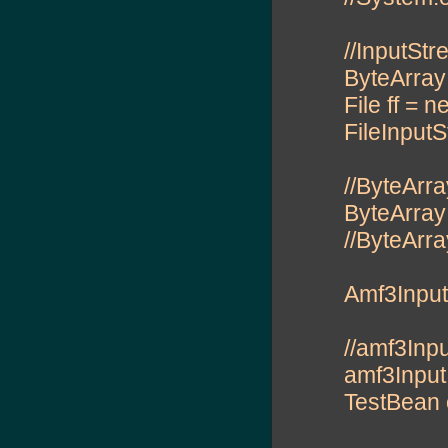
//InputSt
ByteArray
File ff = ne
FileInputS
//ByteArr
ByteArray
//ByteArr
Amf3Input
//amf3Inpu
amf3Input.
TestBean 