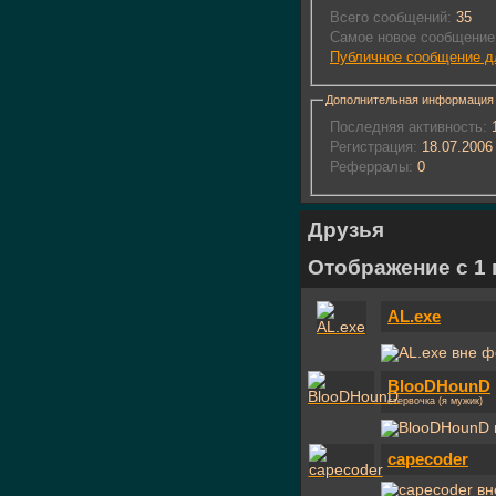
Всего сообщений:
35
Самое новое сообщение
Публичное сообщение д
Дополнительная информация
Последняя активность:
1
Регистрация:
18.07.2006
Реферралы:
0
Друзья
Отображение с 1 
AL.exe
BlooDHounD
стервочка (я мужик)
capecoder