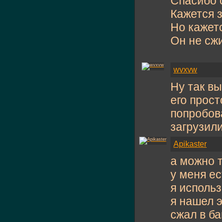
Спасибо 
Кажется 
Но кажет
Он не сж
wvxvw
Ну так вы
его прост
попробова
загрузили
Apikaster
а можно т
у меня ес
я исполь
я нашел э
сжал в б