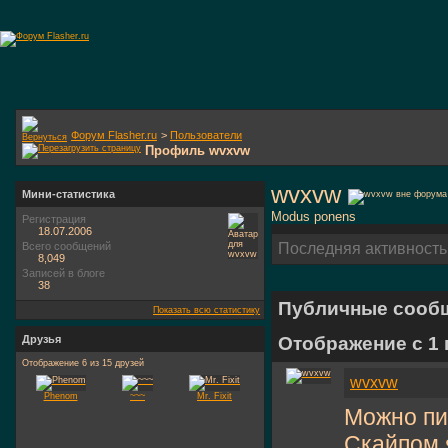
Форум Flasher.ru
>
Пользователи
Профиль wvxvw
wvxvw
Мини-статистика
Modus ponens
Регистрация
18.07.2006
Всего сообщений
Последняя активность
8,049
Записей в блоге
38
Публичные сооб
Показать всю статистику
Друзья
Отображение с 1
Отображение 6 из 15 друзей
wvxvw
Phenom
~~~
Mr. Fixit
Можно пис
Скайпом я