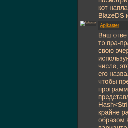
посмотрет
кот напла
BlazeDS 
Apikaster
Ваш ответ
то пра-пр
свою оче
использу
числе, эт
его назва
чтобы пр
программ
представ
Hash<Stri
крайне р
образом 
варианте