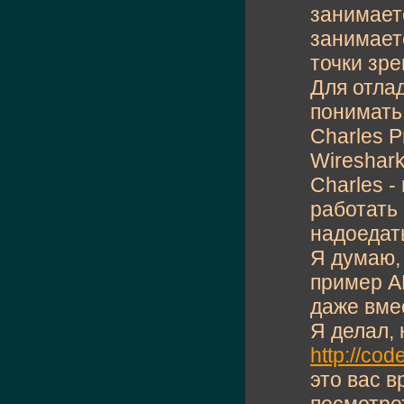
занимает
занимаетс
точки зре
Для отла
понимать 
Charles P
Wireshark
Charles -
работать 
надоедат
Я думаю, 
пример AM
даже вме
Я делал, 
http://cod
это вас в