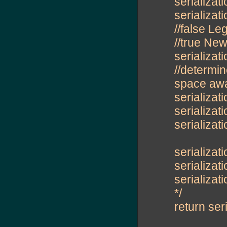
serializat
serializat
//false L
//true Ne
serializa
//determi
space aw
serializa
serializat
serializa
serializat
serializat
serializat
*/
return ser