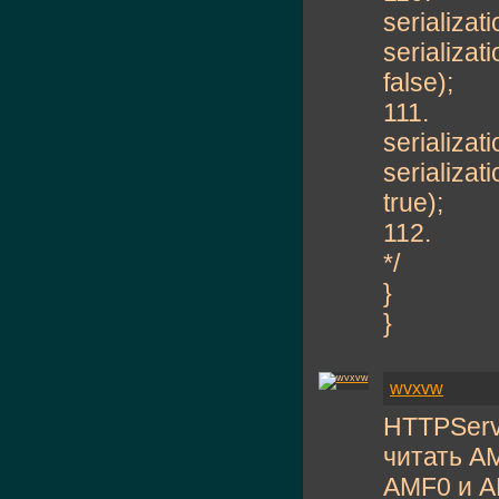
serializat
serializ
false);
111.
serializat
serializ
true);
112.
*/
}
}
wvxvw
HTTPServi
читать A
AMF0 и AM