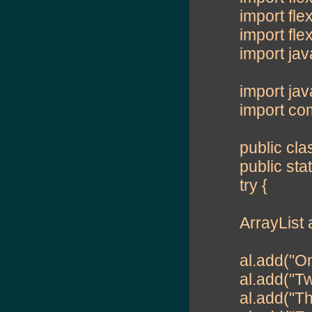
import fl
import fl
import ja
import ja
import co
public cla
public sta
try {
ArrayList 
al.add("On
al.add("Tw
al.add("Th