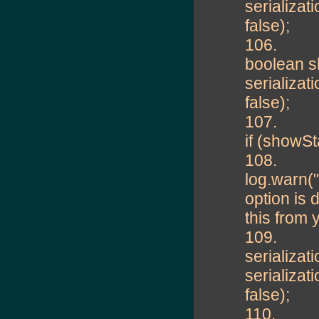
serializ
false);
106.
boolean s
serializ
false);
107.
if (showS
108.
log.warn
option is
this from y
109.
serializa
serializ
false);
110.