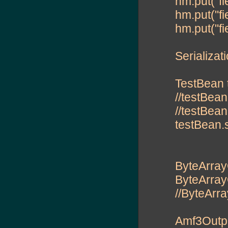
hm.put("fi
hm.put("fi
hm.put("fi
Serializat
TestBean 
//testBean.
//testBea
testBean.se
ByteArray
ByteArray
//ByteArra
Amf3Outpu