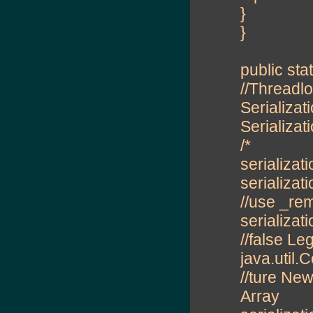
}
}
public sta
//Threadlo
Serializat
Serializat
/*
serializa
serializat
//use _rem
serializa
//false Le
java.util.C
//ture New
Array