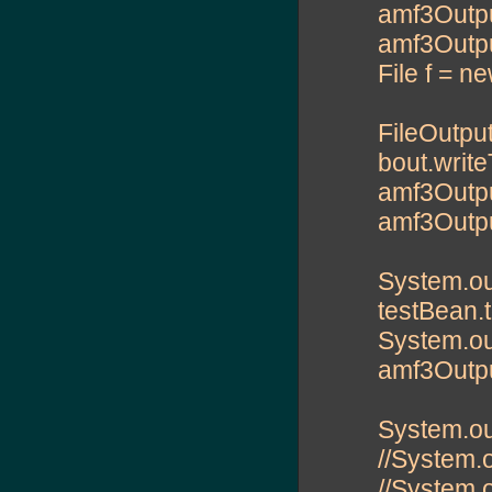
amf3Outpu
amf3Outpu
File f = new
FileOutpu
bout.write
amf3Output
amf3Outpu
System.out
testBean.t
System.out
amf3Output
System.out
//System.ou
//System.o