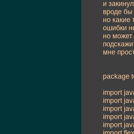
и закинул 
вроде бы 
но какие 
ошибки не
но может
подскажит
мне прост
package te
import java
import ja
import java
import jav
import jav
import fle