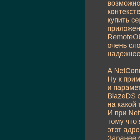
возможно
контекст
купить с
приложени
RemoteOb
очень сл
надежнее
А NetCon
Ну к при
и параме
BlazeDS 
на какой
И при Ne
тому что
этот адре
Заранее 