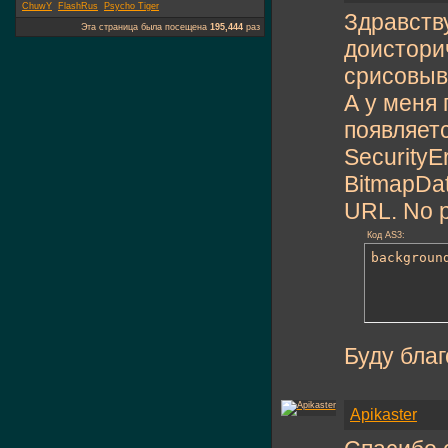
ChuwY
FlashRus
Psycho Tiger
Здравству
Эта страница была посещена
195,444
раз
доисторич
срисовыва
А у меня 
появляетс
SecurityEr
BitmapDat
URL. No po
Код AS3:
backgroun
Буду бла
Apikaster