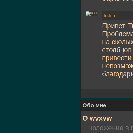
fish_r
Привет. Т
Проблема 
на скольк
столбцов 
привести 
невозмож
благодарн
Обо мне
О wvxvw
Положение в 