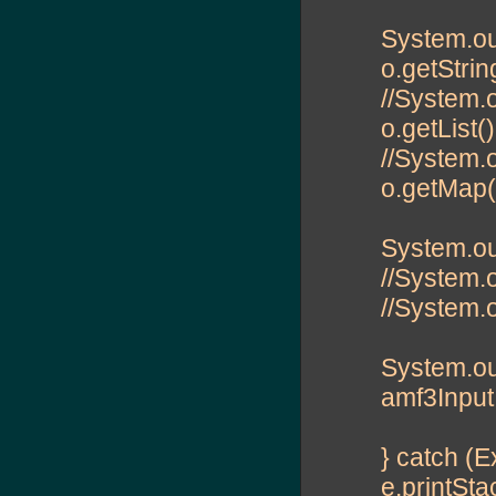
System.out
o.getStrin
//System.ou
o.getList(
//System.o
o.getMap(
System.out
//System.ou
//System.o
System.out
amf3Input.
} catch (E
e.printSta