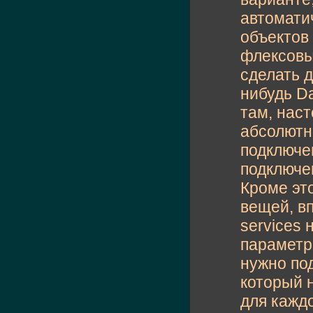
автоматич
объектов
флексовы
сделать д
нибудь Da
там, наст
абсолютно
подключе
подключе
Кроме это
вещей, вп
services
параметры
нужно по
который 
для каждо