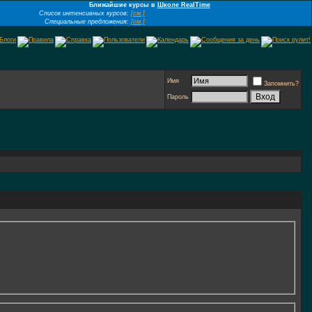
Ближайшие курсы в
Школе RealTime
Список интенсивных курсов:
[см.]
Специальные предложения:
[см.]
Имя
Запомнить?
Пароль