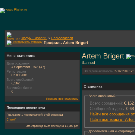
Форум Flasher.ru
>
Пользователи
Профиль Artem Brigert
Artem Brigert
Мини-статистика
Banned
Дата рождения
4 September 1978 (47)
Регистрация
Последняя активность:
27.02.2009
17:1
02.09.2001
Всего сообщений
6,162
Статистика
Записей в блоге
0
Всего сообщений
Показать всю статистику
Всего сообщений:
6,162
Последние посетители
Сообщений в день:
0.68
Найти все сообщения от 
Последние 1 посетителя(ей) этой страницы:
Найти все темы от Artem
ChuwY
Эта страница была посещена
41,902
раз
Дополнительная информация