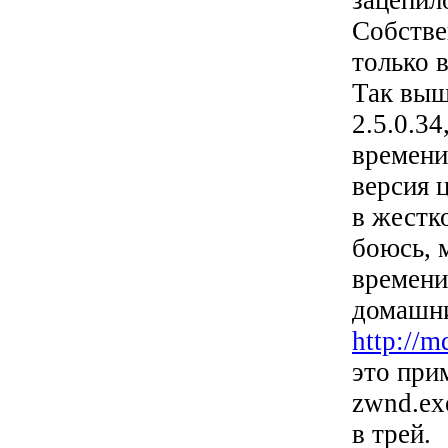
зацепило
Собстве
только 
Так выш
2.5.0.34
времени 
версия 
в жестк
боюсь, 
времени
домашни
http://m
это при
zwnd.ex
в трей.