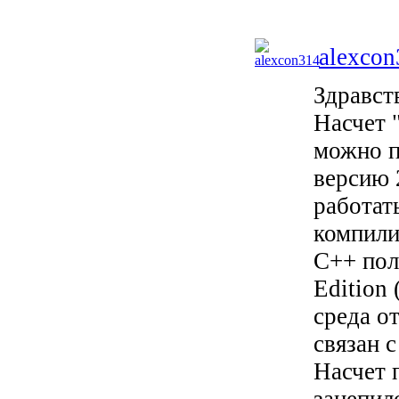
alexcon
Здравст
Насчет 
можно п
версию 
работать
компили
С++ пол
Edition 
среда о
связан 
Насчет 