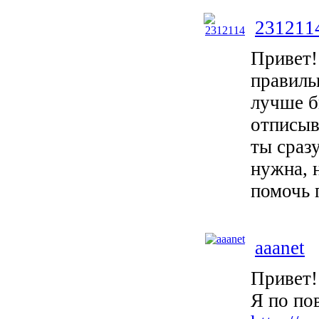
231211
Привет!
правиль
лучше б
отписыва
ты сраз
нужна, 
помочь 
aaanet
Привет!
Я по по