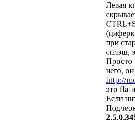
Левая к
скрыва
CTRL+S
(циферк
при ста
сплэш, 
Просто 
него, он
http://m
это fla-
Если ин
Подчерк
2.5.0.34