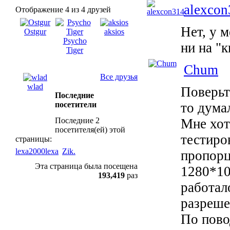
alexcon
Отображение 4 из 4 друзей
Нет, у 
Ostgur
aksios
Psycho
ни на "
Tiger
Chum
Все друзья
wlad
Поверьт
Последние
посетители
то дума
Последние 2
Мне хот
посетителя(ей) этой
тестиро
страницы:
lexa2000lexa
Zik.
пропорц
Эта страница была посещена
1280*10
193,419
раз
работал
разреше
По пово