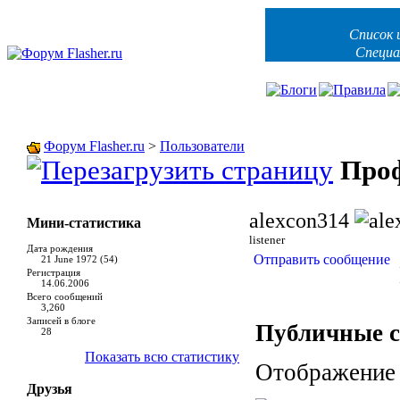
Список 
Специа
Форум Flasher.ru
>
Пользователи
Проф
alexcon314
Мини-статистика
listener
Дата рождения
Отправить сообщение
21 June 1972 (54)
Регистрация
14.06.2006
Всего сообщений
3,260
Записей в блоге
Публичные 
28
Показать всю статистику
Отображение 
Друзья