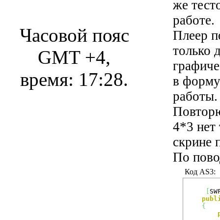
же тест
работе.
Часовой пояс
Плеер п
только 
GMT +4,
графиче
время:
17:28
.
в форму
работы.
Повторю
4*3 нет 
скрине 
По пово
Код AS3:
[
SW
publ
{