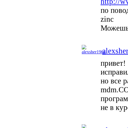
http://
по повод
zinc
Можешь 
alexshe
привет! 
исправил
но все р
mdm.COM
програм
не в ку