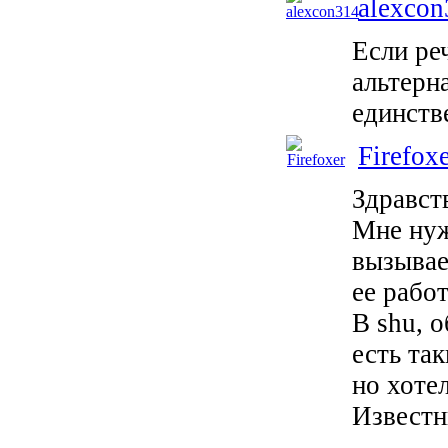
alexcon
Если ре
альтерн
единств
Firefox
Здравст
Мне нуж
вызывае
ее рабо
В shu, о
есть та
но хоте
Известн