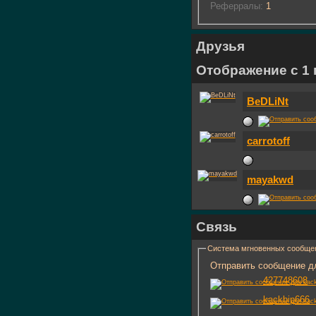
Реферралы:
1
Друзья
Отображение с 1 п
BeDLiNt
carrotoff
mayakwd
Связь
Система мгновенных сообще
Отправить сообщение дл
427748608
kackbip666