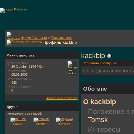
Форум Flasher.ru
>
Пользователи
Профиль kackbip
kackbip
Мини-статистика
Дата рождения
Отправить сообщение
26 October 1984 (41)
Последняя активность
Регистрация
08.09.2007
Всего сообщений
943
Записей в блоге
Обо мне
0
Показать всю статистику
О kackbip
Друзья
Положение в 
Отображение 3 из 3 друзей
Tomsk
BeDLiNt
carrotoff
mayakwd
Интересы