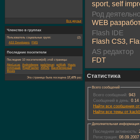
sport, self im
Род деятельн
WEB разработ
Все друзья
Членство в группах
Flash IDE
Пользователь социальных групп:
(2)
Flash CS3, Fl
AS3 Developers
FMS
AS редактор
Последние посетители
FDT
Последние 10 посетителя(ей) этой страницы:
AlexLucas
Androidwww
gadzhimari
goWalk
Hauts
mmmaaak
RigidFlasher
XMON
ВасяПитерскый
Фенёк
Статистика
Эта страница была посещена
17,475
раз
Всего сообщений
Всего сообщений:
943
Сообщений в день:
0.14
Найти все сообщения от
Найти все темы от kackb
Дополнительная информация
Последняя активность:
2
Регистрация:
08.09.2007