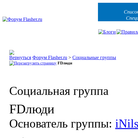
Списо
Спец
Форум Flasher.ru
>
Социальные группы
FDлюди
Социальная группа
FDлюди
Основатель группы:
iNil