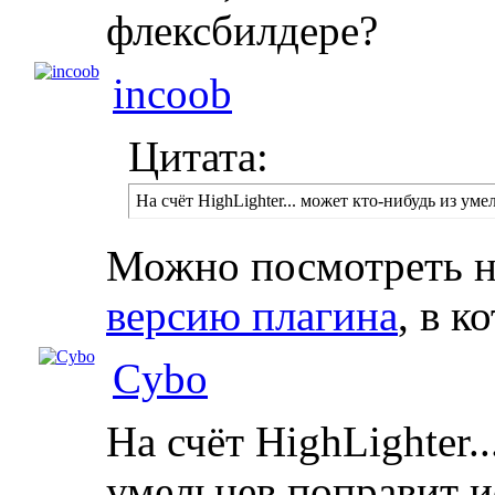
флексбилдере?
incoob
Цитата:
На счёт HighLighter... может кто-нибудь из уме
Можно посмотреть 
версию плагина
, в к
Cybo
На счёт HighLighter.
умельцев поправит ис