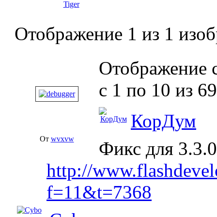
Tiger
Отображение 1 из 1 изо
Отображение 
с 1 по
10
из
69
КорДум
От
wvxvw
Фикс для 3.3.0
http://www.flashdeve
f=11&t=7368