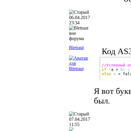
06.04.2017
23:34
Bletraut
Код AS3
//Условный о
if
(
a > 
b
)
c
else
c
 = fal
Я вот бук
был.
07.04.2017
11:55