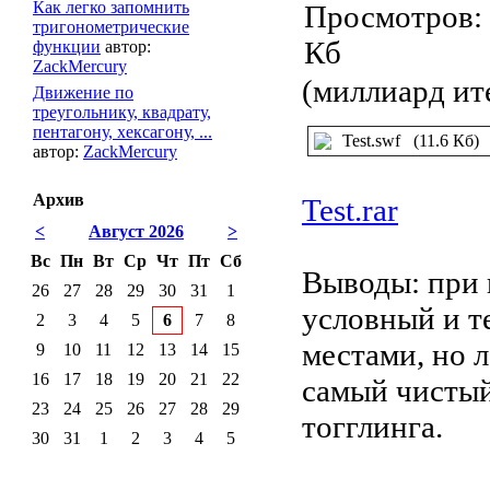
Как легко запомнить
тригонометрические
функции
автор:
ZackMercury
(миллиард ит
Движение по
треугольнику, квадрату,
пентагону, хексагону, ...
Test.swf
(11.6 Кб)
автор:
ZackMercury
Архив
Test.rar
<
Август 2026
>
Вс
Пн
Вт
Ср
Чт
Пт
Сб
Выводы: при 
26
27
28
29
30
31
1
условный и т
2
3
4
5
6
7
8
местами, но л
9
10
11
12
13
14
15
16
17
18
19
20
21
22
самый чистый
23
24
25
26
27
28
29
тогглинга.
30
31
1
2
3
4
5