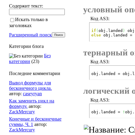
Содержит текст:
условный оп
Код AS3:
Искать только в
заголовках
if
(
obj.landed
)
Расширенный поиск
else
 obj.landed = 
Категории блога
тернарный о
Без
категории
(23)
Код AS3:
Последние комментарии
obj.landed = obj.l
Вывод формулы для
бесконечного цикла.
логический 
автор:
caseyryan
Код AS3:
Как заменить цикл на
формулу.
автор:
ZackMercury
obj.landed = 
!
obj.
Конечные и бесконечные
суммы, Ч. 1
автор:
ZackMercury