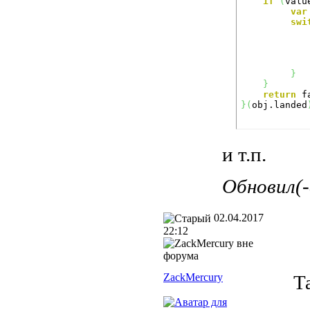
if
(
valu
var
swi
}
}
return
}
(
obj.landed
и т.п.
Обновил(
02.04.2017
22:12
ZackMercury
Т