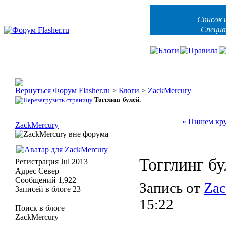
Список 
Специа
Форум Flasher.ru
>
Блоги
>
ZackMercury
Тогглинг булей.
« Пишем кру
ZackMercury
Тогглинг бу
Регистрация
Jul 2013
Адрес
Север
Сообщений
1,922
Запись от
Zac
Записей в блоге
23
15:22
Поиск в блоге
ZackMercury