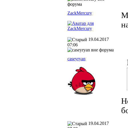
ZackMercury
М
н
19.04.2017
07:06
caseyryan
Н
б
19.04.2017