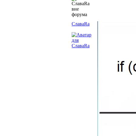
СлаваRa