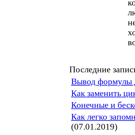
к
л
н
х
в
Последние запис
Вывод формулы д
Как заменить ци
Конечные и беск
Как легко запом
(07.01.2019)