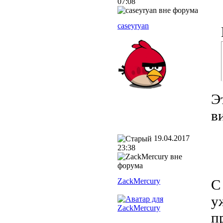
07:08
caseyryan
Э
в
19.04.2017
23:38
ZackMercury
С
у
п