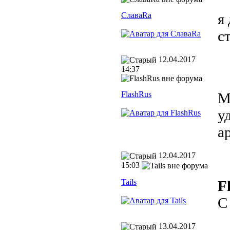
СлаваRa
я
с
12.04.2017
14:37
FlashRus
М
у
ap
12.04.2017
15:03
Tails
F
С
13.04.2017