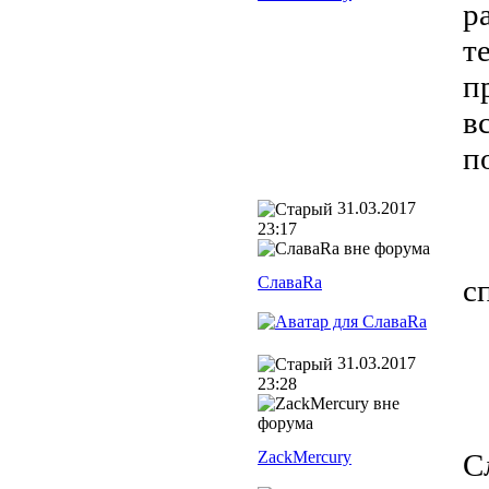
р
т
п
в
п
31.03.2017
23:17
СлаваRa
с
31.03.2017
23:28
ZackMercury
С