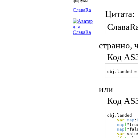
СлаваRa
Цитата:
СлаваRa
странно, 
Код AS3
obj.landed =
или
Код AS3
obj.landed =
var
map
:
map
[
"tru
map
[
"fal
var
 valu