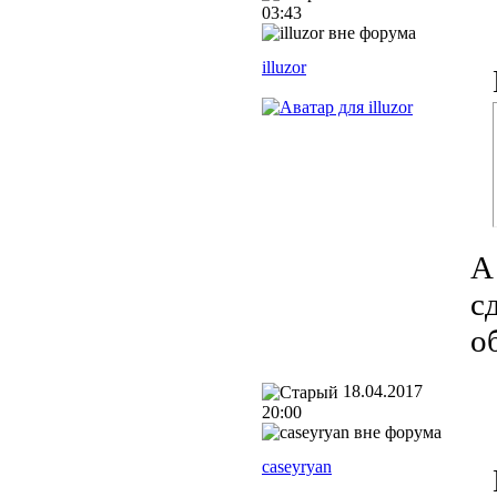
03:43
illuzor
А
с
о
18.04.2017
20:00
caseyryan