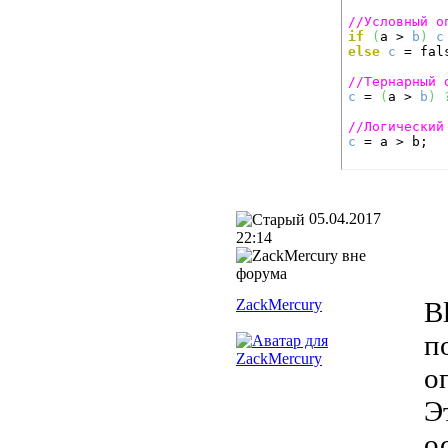
//Условный о
if
(
a > 
b
)
c
else
c
 = fals
//Тернарный 
c
 = 
(
a > 
b
)
//Логический
c
 = a > b;
05.04.2017
22:14
ZackMercury
B
п
о
Э
о