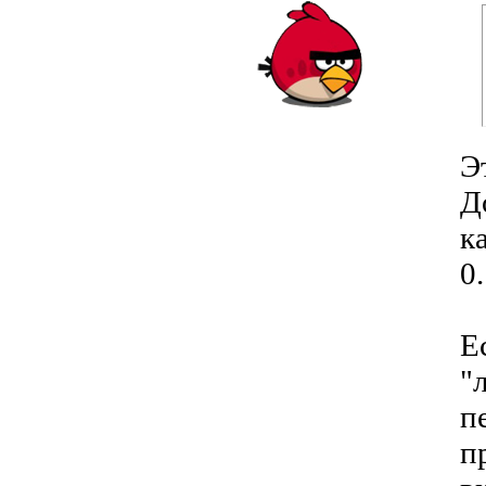
Э
Д
к
0
Е
"
п
п