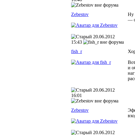
Zebestov
Ну 
— о
20.06.2012
15:43
fish_r
Хор
Вот
и о
наг
рас
20.06.2012
16:01
Zebestov
Эфф
вхо
20.06.2012