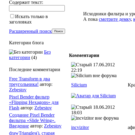
Содержит текст:
Исходники фильтра и уро
Искать только в
А пока
смотрите демку
,
заголовках
Расширенный поиск
Категории блога
Без
Комментарии
категории
(4)
17.06.2012
Последние комментарии
22:19
Free Transform в два
треугольника!
автор:
Silicium
Кр
Zebestov
Pixel Bender фильтр
«Flipping Hexagons» для
18.06.2012
Flash
автор:
Zebestov
18:03
Создание Pixel Bender
фильтра «Slide Wring».
Введение
автор:
Zebestov
incvizitor
афи
drawTriangles(), старая