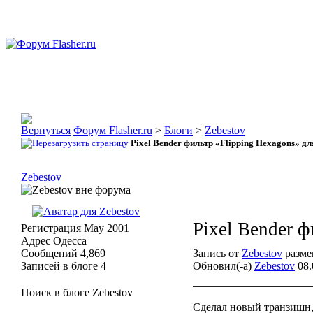
Форум Flasher.ru
>
Блоги
>
Zebestov
Pixel Bender фильтр «Flipping Hexagons» дл
Zebestov
Pixel Bender ф
Регистрация
May 2001
Адрес
Одесса
Сообщений
4,869
Запись от
Zebestov
размещ
Записей в блоге
4
Обновил(-а)
Zebestov
08.
Поиск в блоге Zebestov
Сделал новый транзишн,