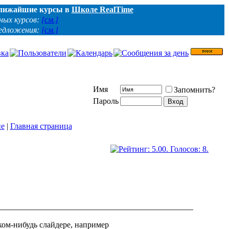
лижайшие курсы в
Школе RealTime
ных курсов:
[см.]
редложения:
[см.]
Имя
Запомнить?
Пароль
ие
|
Главная страница
ком-нибудь слайдере, например