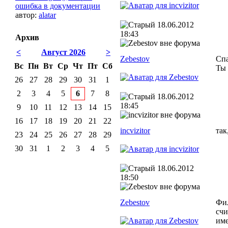
ошибка в документации
автор:
alatar
18.06.2012
18:43
Архив
<
Август 2026
>
Zebestov
Спа
Вс
Пн
Вт
Ср
Чт
Пт
Сб
Ты 
26
27
28
29
30
31
1
2
3
4
5
6
7
8
18.06.2012
18:45
9
10
11
12
13
14
15
16
17
18
19
20
21
22
incvizitor
так
23
24
25
26
27
28
29
30
31
1
2
3
4
5
18.06.2012
18:50
Zebestov
Фил
счи
име