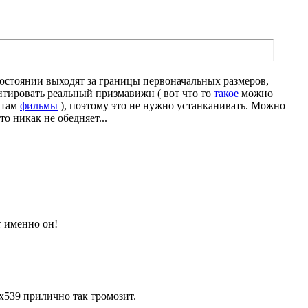
 состоянии выходят за границы первоначальных размеров,
тировать реальный призмавижн ( вот что то
такое
можно
 там
фильмы
), поэтому это не нужно устанканивать. Можно
то никак не обедняет...
 именно он!
х539 прилично так тромозит.