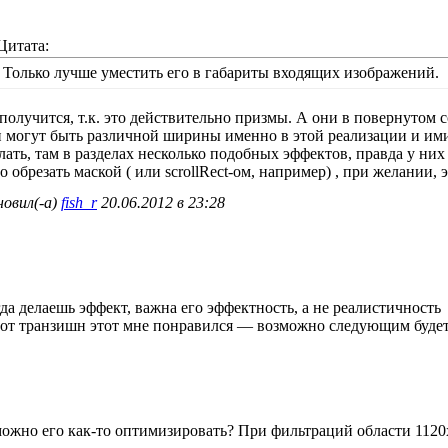
Цитата:
Только лучше уместить его в габариты входящих изображений.
получится, т.к. это действительно призмы. А они в повернутом
 могут быть различной ширины именно в этой реализации и ими
лать, там в разделах несколько подобных эффектов, правда у них
о обрезать маской ( или scrollRect-ом, например) , при желании, э
овил(-а)
fish_r
20.06.2012 в 23:28
да делаешь эффект, важна его эффектность, а не реалистичность
от транзишн этот мне понравился — возможно следующим будет
ожно его как-то оптимизировать? При фильтраций области 1120