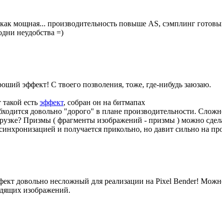
как мощная... производительность повыше AS, сэмплинг готовый
дни неудобства =)
оший эффект! С твоего позволения, тоже, где-нибудь заюзаю.
 такой есть
эффект
, собран он на битмапах
бходится довольно "дорого" в плане производительности. Слож
рузке? Призмы ( фрагменты изображений - призмы ) можно сдела
синхронизацией и получается прикольно, но давит сильно на пр
ект довольно несложный для реализации на Pixel Bender! Можно
дящих изображений.