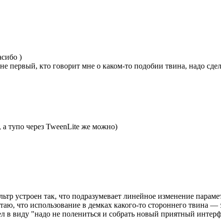
сибо )
не первый, кто говорит мне о каком-то подобии твина, надо сдел
, а тупо через TweenLite же можно)
ьтр устроен так, что подразумевает линейное изменение парамет
таю, что использование в демках какого-то стороннего твина — эт
л в виду "надо не полениться и собрать новый приятный интерф