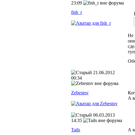
23:09
fish_r
Не 
они
сде
туп
Обн
21.06.2012
00:34
Zebestov
Ког
А в
06.03.2013
14:35
Tails
А м