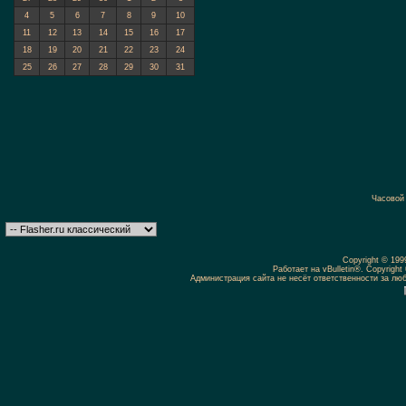
4
5
6
7
8
9
10
11
12
13
14
15
16
17
18
19
20
21
22
23
24
25
26
27
28
29
30
31
Часовой
Copyright © 19
Работает на vBulletin®. Copyright 
Администрация сайта не несёт ответственности за л