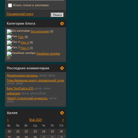
Искать только в заголовках
Расширенный поиск
Категории блога
Без категории
(3)
Flex
(6)
Flex 4
(6)
Flex 3
(1)
Линейная алгебра
(2)
Последние комментарии
Декомпозиция матрицы.
автор:
alatar
Трансформации вокруг произвольной точки
автор:
alatar
Баги TextField в iOS
автор:
alatar
redtamarin
автор:
gloomyBrain
[Spark] Стрелочный индикатор.
автор:
alatar
Архив
<
Май 2025
>
Вс
Пн
Вт
Ср
Чт
Пт
Сб
20
21
22
23
24
25
26
27
28
29
30
1
2
3