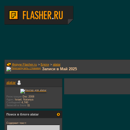
Форум Flasher.ru
>
Блоги
>
alatar
Записи в Май 2025
alatar
Регистрация
Dec 2008
Адрес
Israel, Natanya
Сообщений
4,740
Записей в блоге
11
Поиск в блоге alatar
Содержит текст: