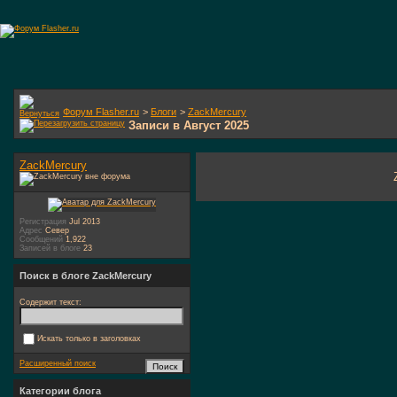
Форум Flasher.ru
>
Блоги
>
ZackMercury
Записи в Август 2025
ZackMercury
Регистрация
Jul 2013
Адрес
Север
Сообщений
1,922
Записей в блоге
23
Поиск в блоге ZackMercury
Содержит текст:
Искать только в заголовках
Расширенный поиск
Категории блога