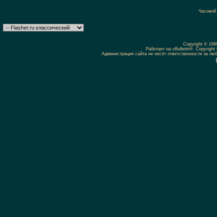
Часовой
Copyright © 19
Работает на vBulletin®. Copyright 
Администрация сайта не несёт ответственности за л