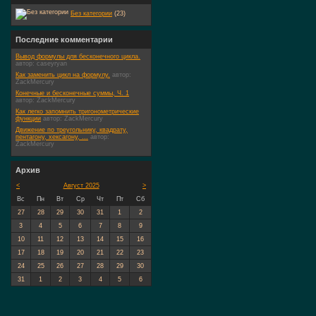
Без категории
(23)
Последние комментарии
Вывод формулы для бесконечного цикла.
автор:
caseyryan
Как заменить цикл на формулу.
автор:
ZackMercury
Конечные и бесконечные суммы, Ч. 1
автор:
ZackMercury
Как легко запомнить тригонометрические
функции
автор:
ZackMercury
Движение по треугольнику, квадрату,
пентагону, хексагону, ...
автор:
ZackMercury
Архив
<
Август 2025
>
Вс
Пн
Вт
Ср
Чт
Пт
Сб
27
28
29
30
31
1
2
3
4
5
6
7
8
9
10
11
12
13
14
15
16
17
18
19
20
21
22
23
24
25
26
27
28
29
30
31
1
2
3
4
5
6