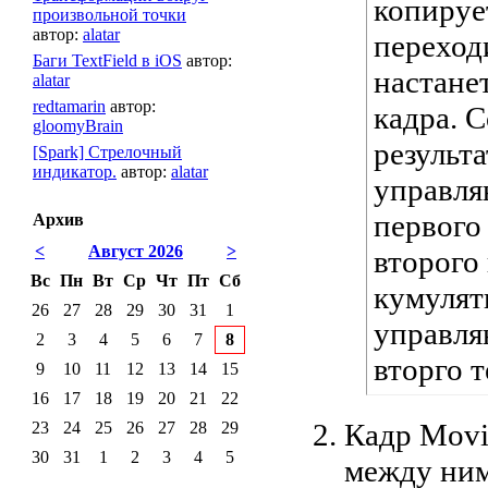
копирует
произвольной точки
автор:
alatar
переход
Баги TextField в iOS
автор:
настане
alatar
redtamarin
автор:
кадра. 
gloomyBrain
результ
[Spark] Стрелочный
индикатор.
автор:
alatar
управля
первого
Архив
<
Август 2026
>
второго 
Вс
Пн
Вт
Ср
Чт
Пт
Сб
кумулят
26
27
28
29
30
31
1
управля
2
3
4
5
6
7
8
вторго т
9
10
11
12
13
14
15
16
17
18
19
20
21
22
Кадр Movie
23
24
25
26
27
28
29
30
31
1
2
3
4
5
между ним