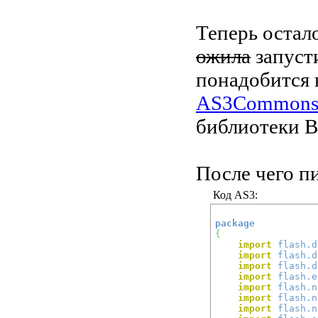
Теперь остал
ожила
запусти
понадобится 
AS3Common
библиотеки By
После чего п
Код AS3:
package
{
import
flash.d
import
flash.d
import
flash.d
import
flash.e
import
flash.n
import
flash.n
import
flash.n