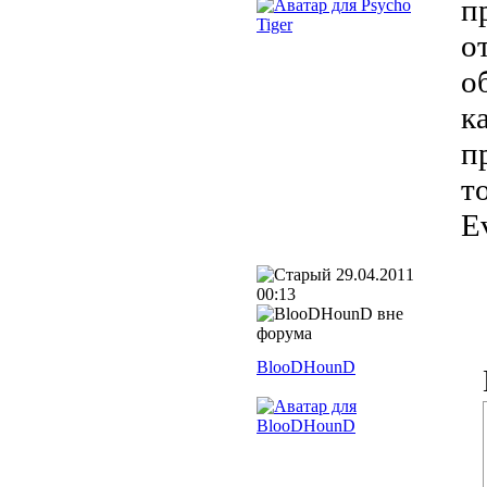
п
о
о
к
п
т
E
29.04.2011
00:13
BlooDHounD