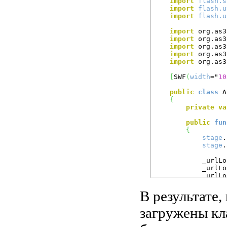
import
flash.s
import
flash.u
import
flash.u
import
 org.as3
import
 org.as3
import
 org.as3
import
 org.as3
import
 org.as3
[
SWF
(
width
="
10
public
class
 A
{
private
va
public
fun
{
stage
.
stage
.
            _urlLo
            _urlLo
            _urlLo
}
В результате,
private
fu
{
загружены кла
trace
(
var
 io