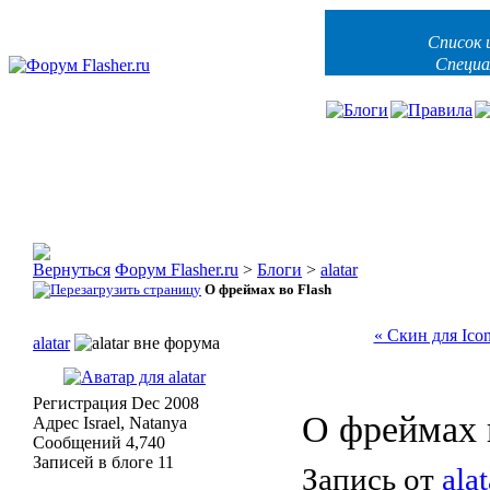
Список 
Специа
Форум Flasher.ru
>
Блоги
>
alatar
О фреймах во Flash
« Скин для Ico
alatar
Регистрация
Dec 2008
О фреймах 
Адрес
Israel, Natanya
Сообщений
4,740
Записей в блоге
11
Запись от
alat