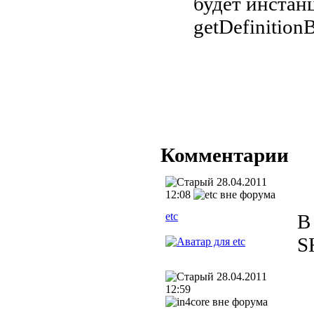
будет инстан
var
 sw
getDefinitio
var
 ab
for
ea
{
va
va
                ab
                ab
}
}
private
fu
{
Комментарии
trace
(
var
 Te
28.04.2011
addChi
}
12:08
}
}
etc
В
S
28.04.2011
12:59