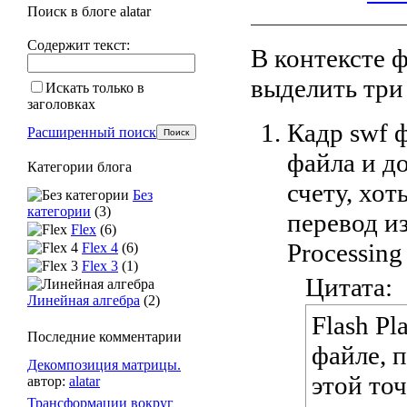
Поиск в блоге alatar
Содержит текст:
В контексте 
выделить три
Искать только в
заголовках
Кадр swf ф
Расширенный поиск
файла и д
Категории блога
счету, хот
Без
категории
(3)
перевод из
Flex
(6)
Processing
Flex 4
(6)
Flex 3
(1)
Цитата:
Линейная алгебра
(2)
Flash Pl
Последние комментарии
файле, 
Декомпозиция матрицы.
этой то
автор:
alatar
Трансформации вокруг