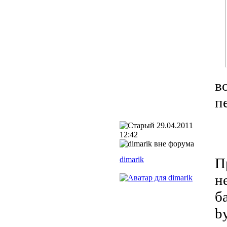
в
п
29.04.2011
12:42
dimarik
П
н
б
b