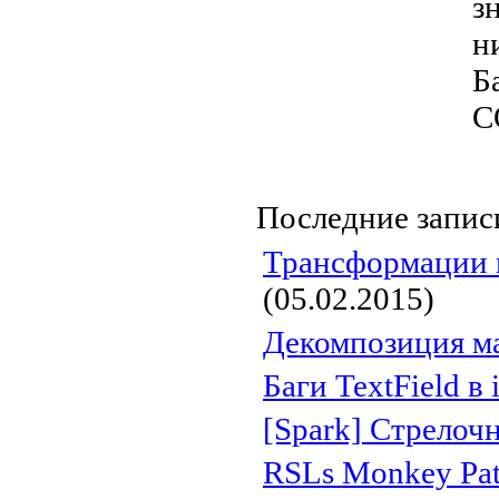
з
н
Б
C
Последние записи
Трансформации 
(05.02.2015)
Декомпозиция м
Баги TextField в
[Spark] Стрелоч
RSLs Monkey Pat