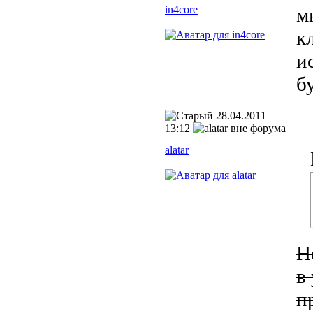
in4core
м
к
и
б
28.04.2011
13:12
alatar
Н
в
п